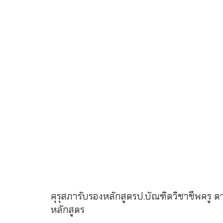
คุรุสภารับรองหลักสูตรป.บัณฑิตวิชาชีพครู
หลักสูตร