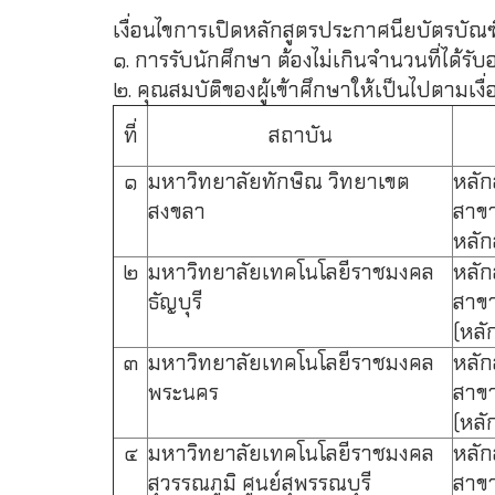
เงื่อนไขการเปิดหลักสูตรประกาศนียบัตรบัณฑ
๑. การรับนักศึกษา ต้องไม่เกินจำนวนที่ได้ร
๒. คุณสมบัติของผู้เข้าศึกษาให้เป็นไปตามเง
ที่
สถาบัน
๑
มหาวิทยาลัยทักษิณ วิทยาเขต
หลัก
สงขลา
สาขา
หลัก
๒
มหาวิทยาลัยเทคโนโลยีราชมงคล
หลัก
ธัญบุรี
สาขา
(หลั
๓
มหาวิทยาลัยเทคโนโลยีราชมงคล
หลัก
พระนคร
สาขา
(หลั
๔
มหาวิทยาลัยเทคโนโลยีราชมงคล
หลัก
สุวรรณภูมิ ศูนย์สุพรรณบุรี
สาขา