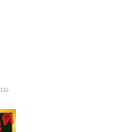
|
CU-