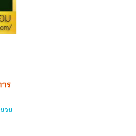
การ
ำนวน