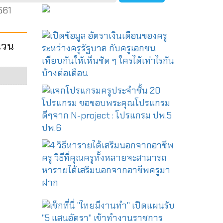
561
นวน