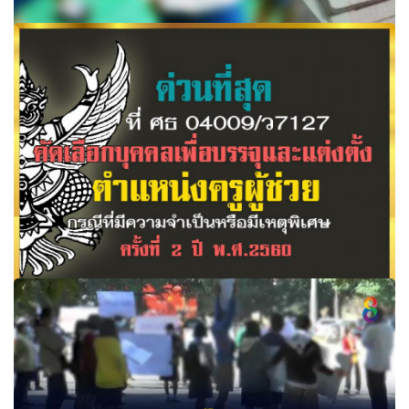
ศธ.เตรียมคำนวณเงินรายหัวเด็ก 3 ขวบ รองรับขยายอนุบาล 3
ปีตามรัฐธรรมนูญใหม่
ด่วนที่สุด ที่ ศธ 04009/ว7127 การคัดเลือกบุคคลเพื่อบรรจุฯ
ครูผู้ช่วย กรณีที่มีความจำ...