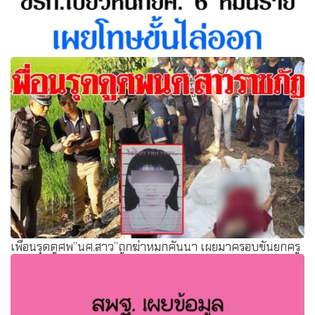
ปลัดคลังขู่สอบวินัย ขรก.เบี้ยวหนี้ กยศ. 6 หมื่นราย เผยโทษขั้น
ไล่ออก ถ้าหน่วยงานใดไม่ยอมหักเงินได้จะถูกลงโทษด้วย
เพื่อนรุดดูศพ”นศ.สาว”ถูกฆ่าหมกคันนา เผยมาครอบขันยกครู
ร่างทรงด้วยกัน แต่ไม่รู้ว่าเพื่อนตายยังไง