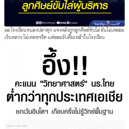
ผอ.โรงเรียนหนองปลาดุก แจงหลังถูกลูกศิษย์ขับไล่ ยันไม่เคยอม
เงินหลวง ไม่เคยทุจริต แต่ยอมรับดื่มเหล้าในโรงเรียน