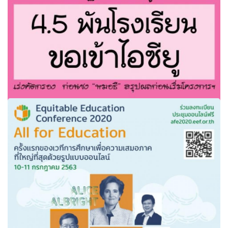
สพฐ. เผยข้อมูล 4.5 พันโรงเรียนขอเข้าไอซียู เร่งคัดกรอง ก่อน
ชง “หมอธี” สรุปผลก่อนเริ่มโครงการฯ