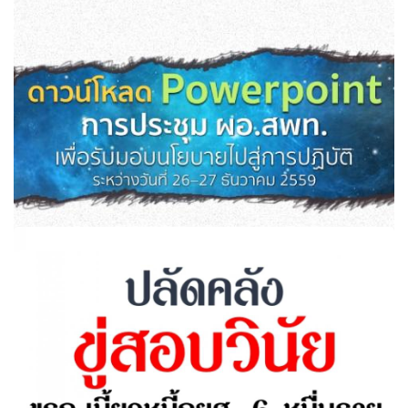
อึ้ง!! คะแนน "วิทยาศาสตร์" นร.ไทยต่ำกว่าทุกประเทศเอเชีย
ยกเว้นอินโดฯ เกือบครึ่งไม่รู้วิทย์พื้นฐาน
ดาวน์โหลด Powerpoint การประชุม ผอ.สพท.เพื่อรับมอบ
นโยบายไปสู่การปฏิบัติ