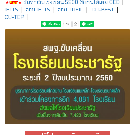
รับทำเว็บโรงเรียน 5900 ใช้งานได้เลย
GED
|
IELTS
|
สอบ IELTS
|
สอบ TOEIC
|
CU-BEST
|
CU-TEP
|