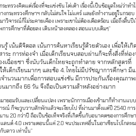
วงคิดแต่เรื่องที่จะแข่งขัน ไต่เต้า เรื่องนี้เป็นข้อมูลใหม่ว่าทำ
ทางกระทรวงศึกษาฯ กลับไม่สนใจ ไม่แคร์ และยังทำงานอยู่ในกรอบ
าวิจารณ์ก็ไม่ระคายเคือง เพราะเขาไม่ต้องเดือดร้อน เมื่อถึงสิ้นปีเ
ภาพการศึกษาที่ด้อยลง เดินหน้าลงคลอง สอนแบบเดิมๆ”
ู้ เน้นดิจิตอล เน้นการค้นหาเรียนรู้ด้วยตัวเอง เพื่อให้เก
าสาระ การท่องจำ เมื่อเด็กเรียนจบสอบผ่านก็จะทิ้งสิ่งที่ท่อ
เฉื่อยชา ซึ่งนับวันเด็กไทยจะถูกทำลาย จากหลักสูตรที่
้เด็กเรียนมากๆ และข้อ 4. ไทยไม่มีปรัชญาการศึกษา มีแ
นเป็นจำนวนมากเพื่อการสอบแข่งขัน มีการประกันเรื่องคุณภา
ยนมากถึง 66 วัน จึงถือเป็นความล้าหลังอย่างมาก
กมายอมรับและเปลี่ยนแปลง เพราะนักการเมืองเข้ามาก็ทำงานแบบ
ณ์ ก็จะวูบวาบสักพักแล้วจะเงียบไป ที่ผ่านมาตั้งแต่ปี 2540 การ
านาน 20 กว่าปี ถือเป็นข้อเท็จจริงที่เกิดขึ้นกับอนาคตของการศึกษ
ไทยแลนด์ 4.0 เพราะตอนนี้แค่ 2.0 จนประเทศอื่นในอาเซียนไปไกลห
กับลาว เท่านั้น”