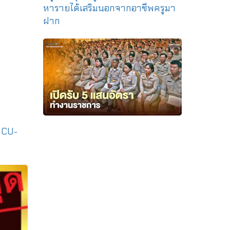
|
CU-