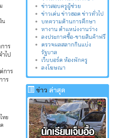
ไม
ข่าวสอบครูผู้ช่วย
ข่าวเด่น ข่าวฮอต ข่าวทั่วไป
งิน
บทความด้านการศึกษา
หางาน ตำแหน่งงานว่าง
ลงประกาศซื้อ-ขายสินค้าฟรี
ตรวจผลสลากกินแบ่ง
ิดการ
รัฐบาล
งจำไป
เว็บบอร์ด ห้องพักครู
ลงโฆษณา
ต่การ
พการ
ข่าว
ล่าสุด
าไทย
มด