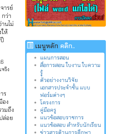
าจารย์
 กว่า
่านไม่
ให้
ปี
เมนูหลัก
คลิก..
แผนการสอน
.6
สื่อการสอน ใบงาน ใบความ
นจริง
รู้
ตัวอย่างงานวิจัย
เอกสารประจำชั้น แบบ
การ
ฟอร์มต่างๆ
มือง
โครงการ
รวมถึง
คู่มือครู
แนวข้อสอบราชการ
รปล่อย
แนวข้อสอบ สำหรับนักเรียน
ข่าวสารด้านการศึกษา