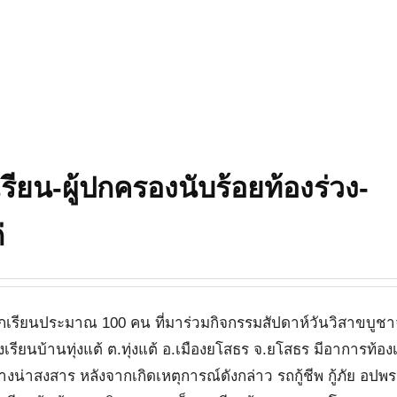
เรียน-ผู้ปกครองนับร้อยท้องร่วง-
่
ดเหตุนักเรียนประมาณ 100 คน ที่มาร่วมกิจกรรมสัปดาห์วันวิสาขบูช
รงเรียนบ้านทุ่งแต้ ต.ทุ่งแต้ อ.เมืองยโสธร จ.ยโสธร มีอาการท้องเ
งน่าสงสาร หลังจากเกิดเหตุการณ์ดังกล่าว รถกู้ชีพ กู้ภัย อปพ