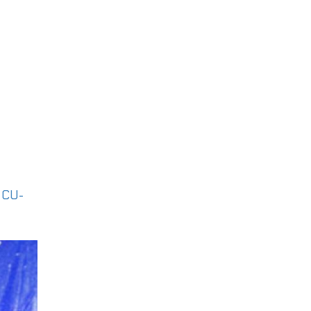
|
CU-