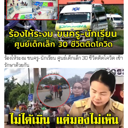
ส่งเสริมสุขภาพเด็กไปในตัว
ร้องไห้ระงม ขนครู-นักเรียน ศูนย์เด็กเล็ก 30 ชีวิตติดโควิด เข้า
รักษาด้วยกัน