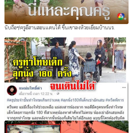
นับถือๆ!ครูอีสานสอนแดนใต้ ขึ้นเขาลงห้วยเยี่ยมบ้านนร.
ครูทำโทษเด็กลุกนั่ง 180 ครั้ง จนเดินไม่ได้ ยันไม่ตั้งใจ แค่อยาก