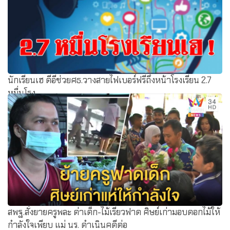
นักเรียนเฮ ดีอีช่วยศธ.วางสายไฟเบอร์ฟรีถึงหน้าโรงเรียน 2.7
หมื่นโรง
สพฐ.สั่งยายครูพละ ด่าเด็ก-ไม้เรียวฟาด ศิษย์เก่ามอบดอกไม้ให้
กำลังใจเพียบ แม่ นร. ดำเนินคดีต่อ