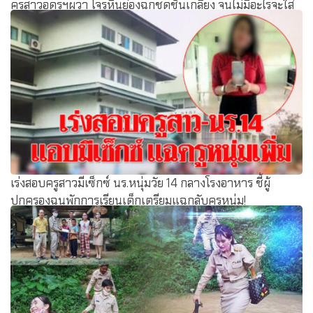
ครูสาวอุดรฯผวา โจรหื่นย่องฉกชุดชั้นเกลี้ยง จนไม่มีอะไรจะใส่
ตร.เปิดวงจรปิดล่าตัว
เร่งสอบครูสาวมีเซ็กซ์ นร.หนุ่มวัย 14 กลางโรงอาหาร ชี้ผู้
ปกครองฉุนพักการเรียนเด็กเตรียมแฉกลับครูหนุ่ม!