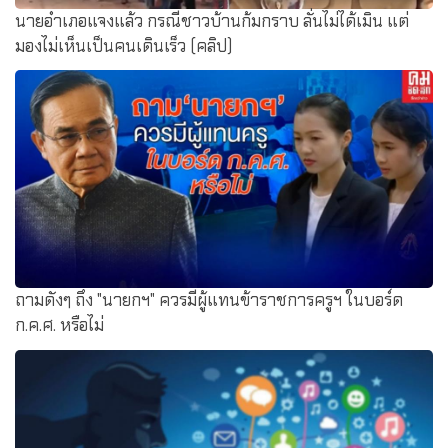
นายอำเภอแจงแล้ว กรณีชาวบ้านก้มกราบ ลั่นไม่ได้เมิน แต่
มองไม่เห็นเป็นคนเดินเร็ว (คลิป)
ถามดังๆ ถึง "นายกฯ" ควรมีผู้แทนข้าราชการครูฯ ในบอร์ด
ก.ค.ศ. หรือไม่