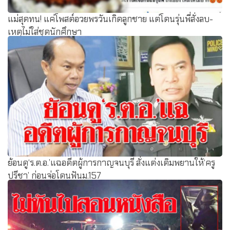
แม่สุดทน! แค่โพสต์อวยพรวันเกิดลูกชาย แต่โดนรุ่นพี่สั่งลบ-
เหตุไม่ใส่ชุดนักศึกษา
ย้อนดู‘ร.ต.อ.’แฉอดีตผู้การกาญจนบุรี สั่งแต่งเติมพยานให้‘ครู
ปรีชา’ ก่อนจ่อโดนฟันม.157