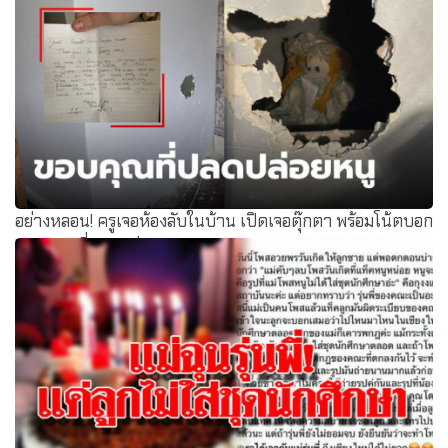
อย่างหลอน! ครูเจอห้องลับในบ้าน เปิดเจอตุ๊กตา พร้อมโน้ตบอก
"ขอบคุณที่ปลดปล่อยหนู"