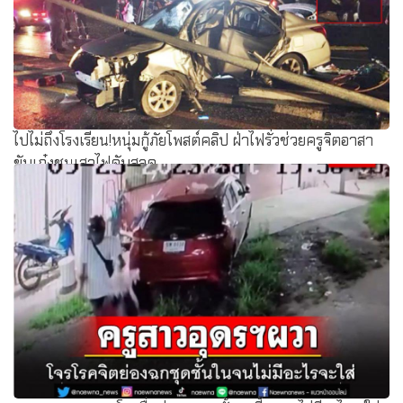
ไปไม่ถึงโรงเรียน!หนุ่มกู้ภัยโพสต์คลิป ฝ่าไฟรั่วช่วยครูจิตอาสา
ขับเก๋งชนเสาไฟดับสลด