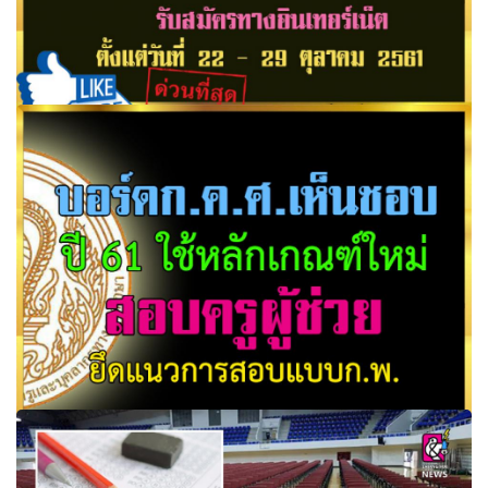
การรถไฟฟ้าขนส่งมวลชนแห่งประเทศไทย เปิดรับสมัครสอบ
เข้าทำงาน 149 อัตรา
บอร์ดก.ค.ศ.เห็นชอบ ปี61 ใช้หลักเกณฑ์ใหม่ สอบครูผู้ช่วย ยึด
แนวการสอบแบบก.พ.