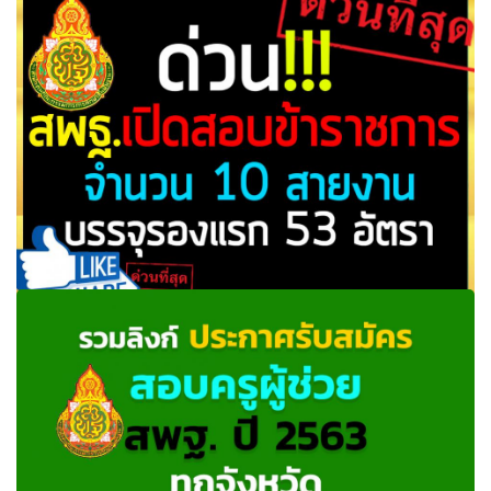
ด่วนที่สุด! สพฐ. เตรียมเปิดสอบครูผู้ช่วย กว่า 4,ุ600 อัตรา ใน
เดือน พ.ย. 2560
ด่วน!! สพฐ.รับสมัครสอบแข่งขันเพื่อบรรจุ ข้าราชการพลเรือน
สามัญ จำนวน 10 สายงาน (53 อัตรา)