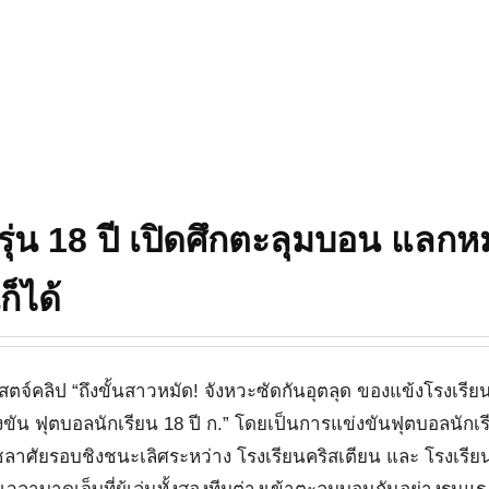
รุ่น 18 ปี เปิดศึกตะลุมบอน แลกห
็ได้
สตจ์คลิป “ถึงขั้นสาวหมัด! จังหวะซัดกันอุตลุด ของแข้งโรงเรีย
่งขัน ฟุตบอลนักเรียน 18 ปี ก.” โดยเป็นการแข่งขันฟุตบอลนักเ
ศุภชลาศัยรอบชิงชนะเลิศระหว่าง โรงเรียนคริสเตียน และ โรงเรีย