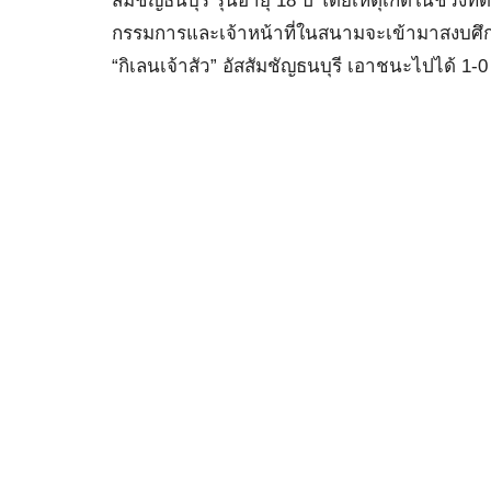
สัมชัญธนบุรี รุ่นอายุ 18 ปี โดยเหตุเกิดในช่วงทด
กรรมการและเจ้าหน้าที่ในสนามจะเข้ามาสงบศึก จ
“กิเลนเจ้าสัว” อัสสัมชัญธนบุรี เอาชนะไปได้ 1