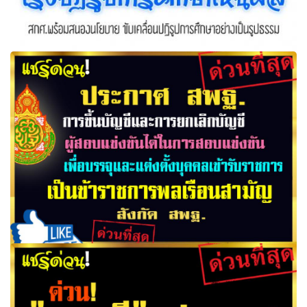
นายกฯ ปักธงปี60เร่งปฏิรูปการศึกษาเห็นผล เชื่อมโยงกรอบ
คุณวุฒิแห่งชาติ NQF
ประกาศ สพฐ. เรื่อง การขึ้นบัญชีและการยกเลิกบัญชีผู้สอบ
แข่งขันได้ในการสอบแข่งขันเพื่อบรรจุและแต่งตั้งบุคคลเข้ารับ