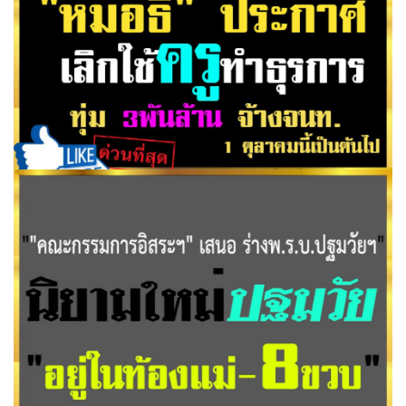
ราชการเป็นข้าราชการพลเรือนสามัญ สังกัด
"หมอธี" ประกาศเลิกใช้ครูทำธุรการ ทุ่ม3พันล้านจ้างจนท.