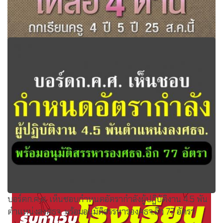
‘คุรุสภา’ เล็งลดมาตรฐานผลิตครูเหลือ 4 ด้าน ถกเรียนครู 4 ปี
5 ปี 25 ส.ค.นี้
บอร์ดก.ค.ศ. เห็นชอบกำหนดอัตรากำลังผู้ปฏิบัติงาน 4.5 พัน
ตำแหน่งลงศธจ. พร้อมอนุมัติสรรหารองศธจ.อีก 77 อัตรา