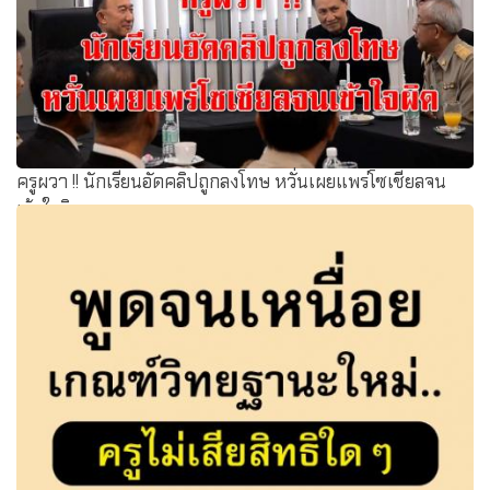
ครูผวา !! นักเรียนอัดคลิปถูกลงโทษ หวั่นเผยแพร่โซเชียลจน
เข้าใจผิด