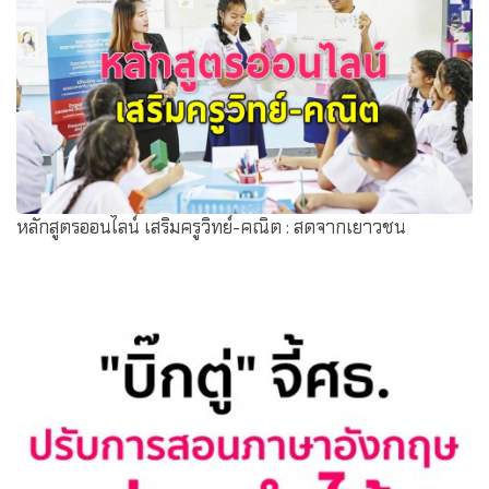
หลักสูตรออนไลน์ เสริมครูวิทย์-คณิต : สดจากเยาวชน