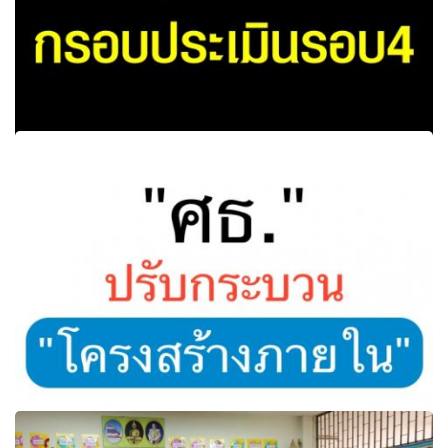
สมศ.ฟุ้ง คนพอใจกรอบประเมินรอบ4 (สมศ. ) เปิดเผยว่า ตามที่
สมศ.ได้เปิดฟังความคิดเห็น (ร่าง)