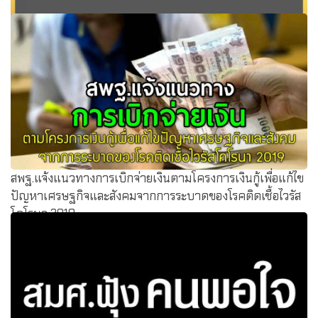
นิยามใหม่ปฐมวัย"อยู่ในท้องแม่-8ขวบ" "คณะกรรมการอิสระฯ"
เสนอ ร่างพ.ร.บ.ปฐมวัยฯ
สพฐ.แจ้งแนวทางการเบิกจ่ายเงินตามโครงการเงินกู้เพื่อแก้ไข
ปัญหาเศรษฐกิจและสังคมจากการระบาดของโรคติดเชื้อไวรัส
โคโรนา 2019