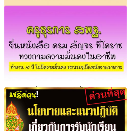
พูดจนเหนื่อยเกณฑ์วิทยฐานะใหม่..ครูไม่เสียสิทธิใดๆ
ครูธุรการ สพฐ ยื่นหนังสือ ครม สัญจร ที่โคราช ทวงถามความ
มั่นคงในอาชีพ