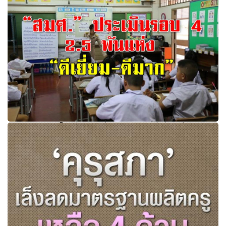
"ศธ."ปรับกระบวน"โครงสร้างภายใน" ให้เป็นหน่วยงานเดียว
แต่ภาระงานยังเหมือนเดิม
“สมศ.” ประเมินโรงเรียนรอบสี่ 2.5 พันแห่ง “ดีเยี่ยม-ดีมาก”