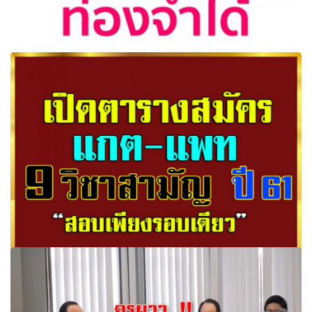
"บิ๊กตู่" จี้ศธ. ปรับการสอนภาษาอังกฤษท่องจำได้ เพิ่มความเข้ม
ข้น บุคลากรใช้ภาษาอังกฤษ
เปิดตารางสมัครแกต-แพต-9วิชาสามัญปี 61 สอบเพียงรอบ
เดียว สมัคร 22 พ.ย.-