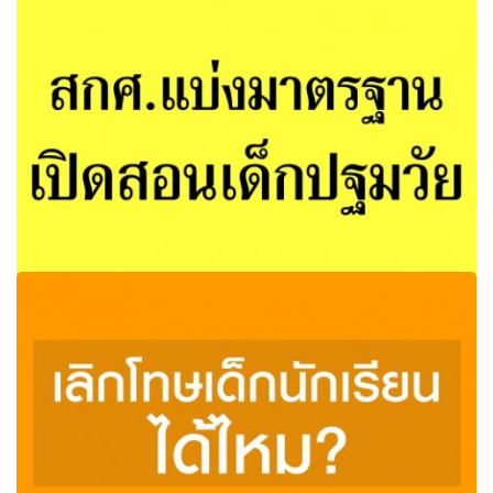
ก.ค.ศ. ปรับปรุงหลักเกณฑ์ ลดปีครูขอวิทยฐานะชำนาญการ
เร็วขึ้น
สกศ.แบ่งมาตรฐานเปิดสอนเด็กปฐมวัย (สกศ.) เปิดเผยว่า
ตามที่สกศ.ได้รับมอบหมายให้จัดทำมาตรฐาน