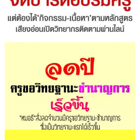
สพค.ไม่ห้ามจัดปาร์ตี้อบรมครู แต่ต้องได้’กิจกรรม-เนื้อหา’ตาม
หลักสูตร เสียงอ่อนเปิดวิทยากรติดตามผ่านไลน์