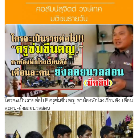
เลิกโทษเด็กนักเรียนได้ไหม! ผลการทดสอบขั้นพื้นฐาน หรือโอ
เน็ต
ใครจะเป็นรายต่อไป!! ครูข่มขืนดญ.คาห้องพักโรงเรียนดัง เดือน
ละคน-ยังลอยนวลสอน