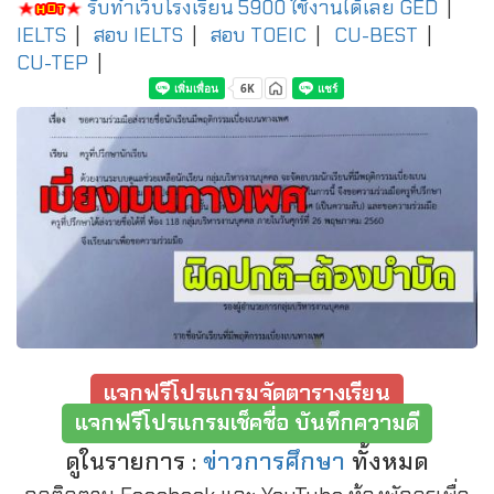
รับทำเว็บโรงเรียน 5900 ใช้งานได้เลย
GED
|
IELTS
|
สอบ IELTS
|
สอบ TOEIC
|
CU-BEST
|
CU-TEP
|
แจกฟรีโปรแกรมจัดตารางเรียน
แจกฟรีโปรแกรมเช็คชื่อ บันทึกความดี
ดูในรายการ :
ข่าวการศึกษา
ทั้งหมด