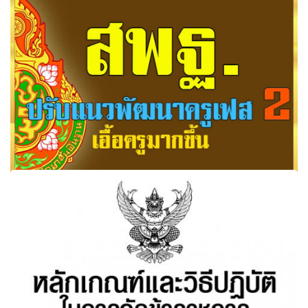
สพฐ.ปรับแนวพัฒนาครูเฟส2เอื้อครูมากขึ้น หลักสูตรต้องผ่าน
สถาบันคุรุพัฒนา ค่าลงทะเบียน