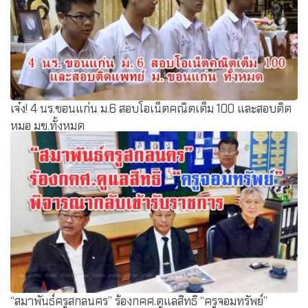
เจ๋ง! 4 นร.ขอนแก่น ม.6 สอบโอเน็ตคณิตเต็ม 100 และสอบติด
หมอ มข.ทั้งหมด
“สมาพันธ์ครูสกลนคร” ร้องกคศ.ดูแลสิทธิ “ครูจอมทรัพย์”