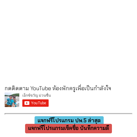
กดติดตาม YouTube ห้องพักครูเพื่อเป็นกำลังใจ
แจกฟรีโปรแกรม ปพ.5 ล่าสุด
แจกฟรีโปรแกรมเช็คชื่อ บันทึกความดี