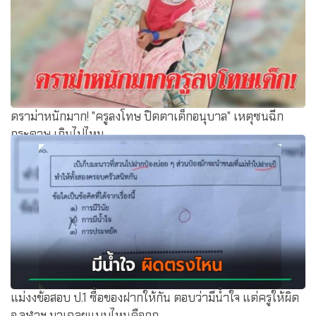
ดราม่าหนักมาก! "ครูลงโทษ ปิดตาเด็กอนุบาล" เหตุซนฉีก
กระดาษ เกินไปไหม....
แม่งงข้อสอบ ป.1 ซื้อของฝากให้กัน ตอบว่ามีน้ำใจ แต่ครูให้ผิด
อ.จุฬาฯ มาเฉลยแบบไหนคือถูก