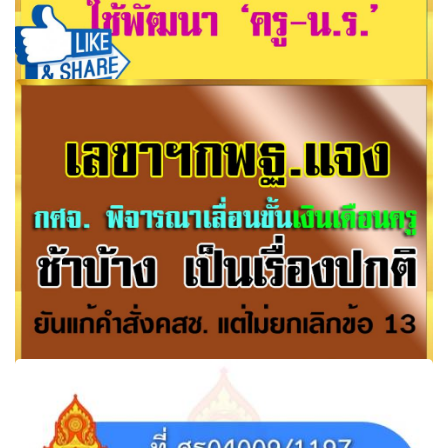
สพฐ.เล็งทุ่มงบลงเขต พท.ทั่ว ปท.กว่า 2 พันล.ใช้พัฒนา ‘ครู-
น.ร.’
เลขาฯกพฐ.แจง กศจ. พิจารณาเลื่อนขั้นเงินเดือนครูช้าบ้าง
เป็นเรื่องปกติ ยันแก้คำสั่งคสช. แต่ไม่ยกเลิกข้อ 13