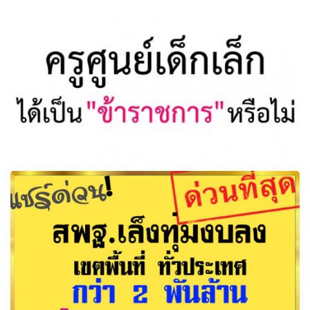
ร่างพระราชบัญญัติระเบียบข้าราชการครูและบุคลากร
ทางการศึกษา (ฉบับที่ .. ) พ.ศ. .....
ครูศูนย์เด็กเล็กได้เป็น"ข้าราชการ"หรือไม่ ยกระดับ"ศูนย์พัฒนา
เด็กเล็ก"เป็น"โรงเรียนอนุบาล"