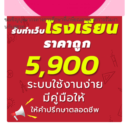
ขอเชิญบุคลากรทางการศึกษาที่เกษียณอายุราชการร่วมงา
นกับสสวท.