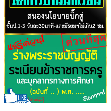
ศธ.สั่งครูทั่วประเทศลดการบ้านนักเรียน สนองนโยบายบิ๊กตู่
ชั้นป.1-3 วันละ30นาที ม.