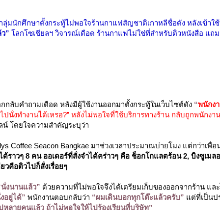
กลุ่มนักศึกษาตั้งกระทู้ไม่พอใจร้านกาแฟสัญชาติเกาหลีชื่อดัง หลังเข้าใช
้ว”
โลกโซเชียลฯ วิจารณ์เดือด ร้านกาแฟไม่ใช่ที่สำหรับติวหนังสือ แถ
กลับคำถามเดือด หลังมีผู้ใช้งานออกมาตั้งกระทู้ในเว็บไซต์ดัง
“
พนักงา
้าไปนั่งทำงานได้เหรอ?” หลังไม่พอใจที่ใช้บริการทางร้าน กลับถูกพนักงา
ลน์ โดยใจความสำคัญระบุว่า
้าน Hollys Coffee Seacon Bangkae มาช่วงเวลาประมาณบ่ายโมง แต่กว่าเพื่
ได้ราวๆ 8 คน ออเดอร์ที่สั่งจำได้คร่าวๆ คือ
ช็อกโกแลตร้อน 2, บิงซูเมล
ียวคือติวไปก็สั่งเรื่อยๆ
นั่งนานแล้ว”
ด้วยความที่ไม่พอใจจึงได้เตรียมเก็บของออกจากร้าน และ
งอยู่ได้”
พนักงานตอบกลับว่า
“ผมเดินบอกทุกโต๊ะแล้วครับ”
แต่ที่เป็น
หลายคนแล้ว ถ้าไม่พอใจให้ไปร้องเรียนที่บริษัท”