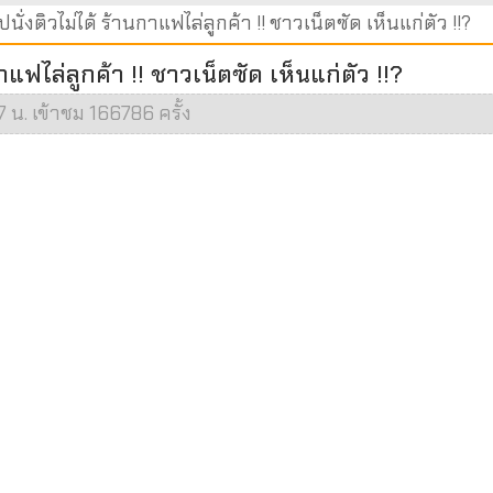
นั่งติวไม่ได้ ร้านกาแฟไล่ลูกค้า !! ชาวเน็ตซัด เห็นแก่ตัว !!?
าแฟไล่ลูกค้า !! ชาวเน็ตซัด เห็นแก่ตัว !!?
 น. เข้าชม 166786 ครั้ง