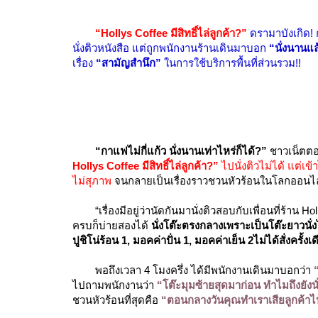
“Hollys Coffee มีสิทธิ์ไล่ลูกค้า?”
ดรามาบังเกิด! 
นั่งติวหนังสือ แต่ถูกพนักงานร้านเดินมาบอก
“นั่งนานแล
เรื่อง
“สามัญสำนึก”
ในการใช้บริการพื้นที่ส่วนรวม!!
“กาแฟไม่กี่แก้ว นั่งนานเท่าไหร่ก็ได้?”
ชาวเน็ตตอก
Hollys Coffee มีสิทธิ์ไล่ลูกค้า?
”
ไปนั่งติวไม่ได้ แต่เข
ไม่สุภาพ
จนกลายเป็นเรื่องราวชวนหัวร้อนในโลกออนไ
“เรื่องมีอยู่ว่านัดกันมานั่งติวสอบกับเพื่อนที่ร
ครบก็บ่ายสองได้
นั่งโต๊ะตรงกลางเพราะเป็นโต๊ะยาวนั่ง
ปูชิโน่ร้อน 1, มอคค่าปั่น 1, มอคค่าเย็น 2ไม่ได้สั่งครั้งเด
พอถึงเวลา 4 โมงครึ่ง ได้มีพนักงานเดินมาบอกว่า
“
ไปถามพนักงานว่า
“โต๊ะมุมซ้ายสุดมาก่อน ทำไมถึงยังนั่
ชวนหัวร้อนที่สุดคือ
“ตอนกลางวันคุณทำเราเสียลูกค้าไป