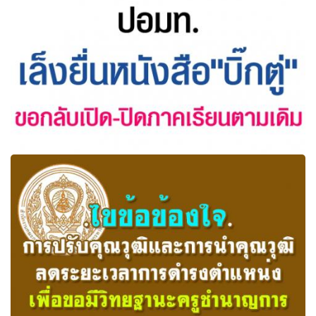
และการโอนข้าราชการครูและบุคลากร...
5ก.ย. นี้ ขอกลับไปเปิด-ปิดภาคเรียนตามเดิม แจงไม่สน”หมอ
ธี”ให้คุย ทปอ. ย้ำคุยไม่รู้เรื่อง