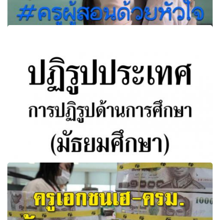
ดูคลิปนี้จบแล้วคุณจะเข้าใจ "ครูผู้สอนด้วยหัวใจ (From The
Heart)" : หนังครู 7- Eleven
ปฏิรูปประเทศ การปฏิรูปด้านการศึกษา (มัธยมศึกษา) ฉบับ
ใหม่ (พ.ศ.2560) มาตรา 258