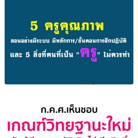
ประเมินครู 360 องศา!! ถกเกณฑ์วิทยฐานะ ‘PA’ ประเมินครู
แบบ 360 องศา เลขาฯ ก.ค.ศ.คุย ‘หมอธี’ 1 ก.พ.นี้
5ครูคุณภาพ สอนอย่างมีระบบ มีหลักการ/ขั้นตอนการฝึก
ปฏิบัติ และสิ่งที่คนที่เป็น "ครู" ไม่ควรทำ