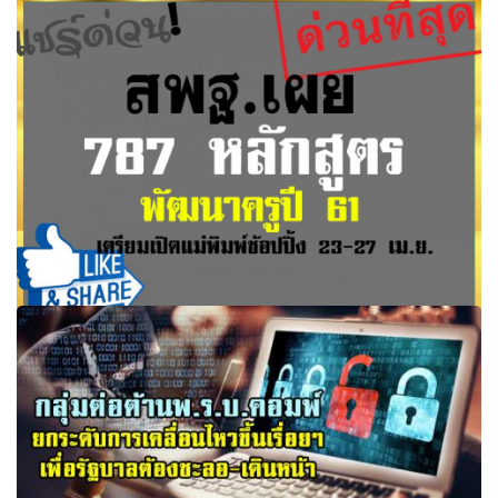
สหกรณ์ออมทรัพย์ฯ ร่วมล้างหนี้ครู "พิษณุ" เผยมี 80% สนใจ
ร่วมโครงการ
สพฐ.เผย 787 หลักสูตรพัฒนาครูปี 61 เตรียมเปิดแม่พิมพ์ช้อป
ปิ้ง 23-27 เม.ย.