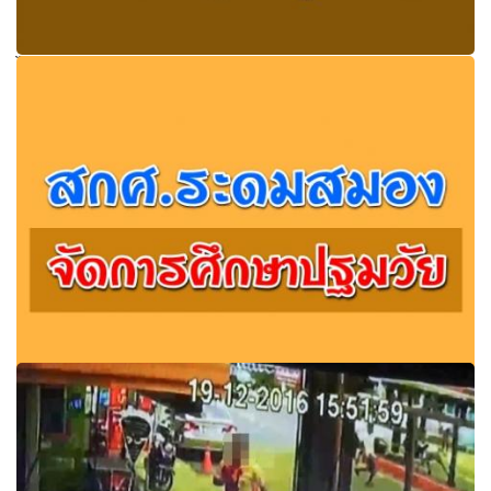
ไขข้อข้องใจการปรับคุณวุฒิและการนำคุณวุฒิลดระยะเวลา
การดำรงตำแหน่งเพื่อขอมีวิทยฐานะครูชำนาญการ
“สกศ.”จัดประชุมระดมสมองบูรณาการความร่วมมือจัดการ
ศึกษาเพื่อการพัฒนาเด็กปฐมวัย