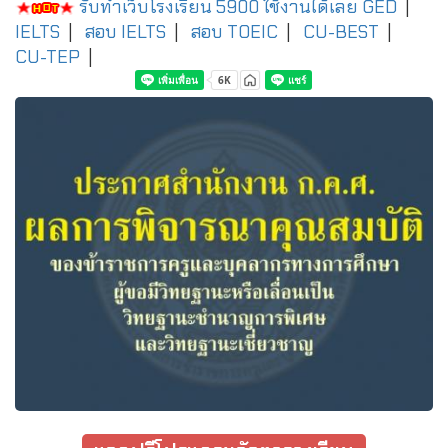
รับทำเว็บโรงเรียน 5900 ใช้งานได้เลย
GED
|
IELTS
|
สอบ IELTS
|
สอบ TOEIC
|
CU-BEST
|
CU-TEP
|