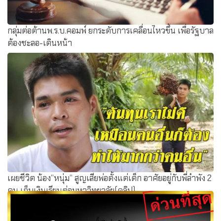
กลุ่มต่อต้านพ.ร.บ.คอมพ์ ยกระดับการเคลื่อนไหวขึ้น เพื่อรัฐบาล
ต้องชะลอ-เดินหน้า
เผยชีวิต น้อง”หนุ่ม” สูญเสียพ่อตั้งแต่เด็ก อาศัยอยู่กับพี่ลำพัง 2
คน เก็บเงินเรียนต่อมหาวิทยาลัย(คลิป)