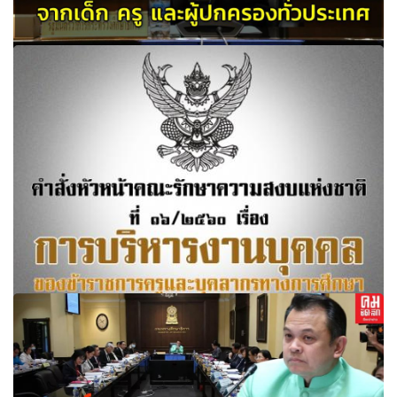
"ตรีนุช" มอบ ก.ค.ศ. ดูแลเสียงสะท้อนจากเด็ก ครู และผู้
ปกครองทั่วประเทศ ในช่วงสถานการณ์โควิด
คำสั่งหัวหน้าคณะรักษาความสงบแห่งชาติ การบริหารงาน
บุคคลของข้าราชการครูและบุคลากรทางการศึกษา