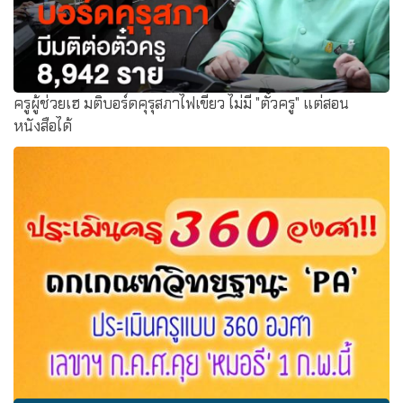
ครูผู้ช่วยเฮ มติบอร์ดคุรุสภาไฟเขียว ไม่มี "ตั๋วครู" แต่สอน
หนังสือได้