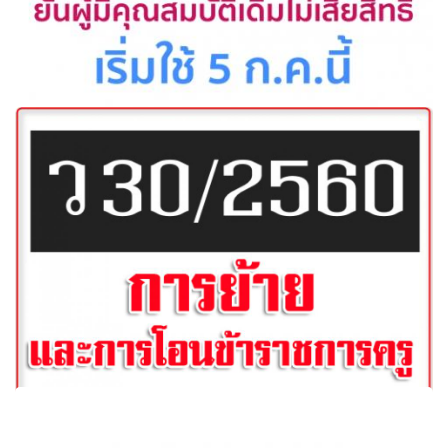
ก.ค.ศ.เห็นชอบเกณฑ์วิทยฐานะใหม่ ยันผู้มีคุณสมบัติเดิมไม่เสีย
สิทธิ์ เริ่มใช้ 5 ก.ค.นี้
[ว30/2560] หลักเกณฑ์และวิธีการเปลี่ยนตำแหน่ง การย้าย