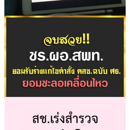
สำรวจพบ “นร.-ครู-ผู้ปกครอง” 70% ไม่คุ้นเคยเรียนออนไลน์
ต้องปรับ “ครู” เป็นผู้สนับสนุนการเรียนรู้
จบสวย!! ชร.ผอ.สพท.ยอมรับร่างแก้ไขคำสั่ง คสช.ฉบับ ศธ. ยอม
ชะลอเคลื่อนไหว