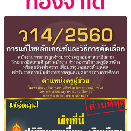
"บิ๊กตู่" จี้ศธ. ปรับการสอนภาษาอังกฤษท่องจำได้ เพิ่มความเข้ม
ข้น บุคลากรใช้ภาษาอังกฤษ
การแก้ไขหลักเกณฑ์และวิธีการคัดเลือกพนักงานราชการ
ลูกจ้างประจำฯ เข้ารับราชการเป็นครูผู้ช่วย