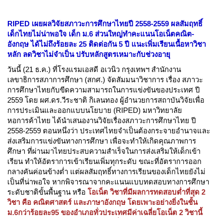
RIPED เผยผลวิจัยสภาวะการศึกษาไทยปี 2558-2559 ผลสัมฤทธิ์
เด็กไทยไม่น่าพอใจ เด็ก ม.6 ส่วนใหญ่ทำคะแนนโอเน็ตคณิต-
อังกฤษ ได้ไม่ถึงร้อยละ 25 ติดต่อกัน 5 ปี แนะเพิ่มเรียนเนื้อหาวิชา
หลัก ลดวิชาไม่จำเป็น ปรับหลักสูตรเหมาะกับช่วงอายุ
วันนี้ (21 ธ.ค.) ที่โรงแรมเอสดี อเวนิว กรุงเทพฯ สำนักงาน
เลขาธิการสภาการศึกษา (สกศ.) จัดสัมมนาวิชาการ เรื่อง สภาวะ
การศึกษาไทยกับขีดความสามารถในการแข่งขันของประเทศ ปี
2559 โดย ผศ.ดร.วีระชาติ กิเลนทอง ผู้อำนวยการสถาบันวิจัยเพื่อ
การประเมินและออกแบบนโยบาย (RIPED) มหาวิทยาลัย
หอการค้าไทย ได้นำเสนองานวิจัยเรื่องสภาวะการศึกษาไทย ปี
2558-2559 ตอนหนึ่งว่า ประเทศไทยจำเป็นต้องกระจายอำนาจและ
ส่งเสริมการแข่งขันทางการศึกษา เพื่อจะทำให้เกิดคุณภาพการ
ศึกษา ที่ผ่านมาไทยประสบความสำเร็จในการส่งเสริมให้เด็กเข้า
เรียน ทำให้อัตราการเข้าเรียนเพิ่มทุกระดับ ขณะที่อัตราการออก
กลางคันค่อนข้างต่ำ แต่ผลสัมฤทธิ์ทางการเรียนของเด็กไทยยังไม่
เป็นที่น่าพอใจ หากพิจารณาจากคะแนนแบบทดสอบทางการศึกษา
ระดับชาติขั้นพื้นฐาน หรือ
โอเน็ต วิชาที่มีผลการทดสอบต่ำที่สุด 2
วิชา คือ คณิตศาสตร์ และภาษาอังกฤษ โดยเพาะอย่างยิ่งในชั้น
ม.6กว่าร้อยละ95 ของอำเภอทั่วประเทศมีค่าเฉลี่ยโอเน็ต 2 วิชานี้