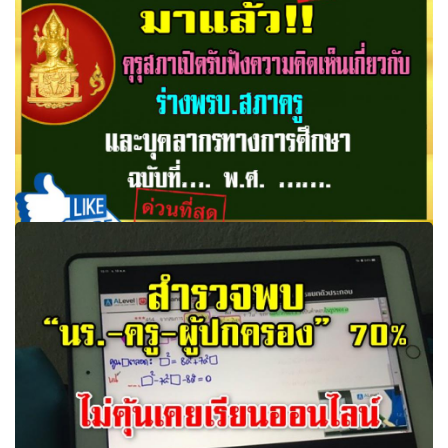
ระบบขั้นฯ คาดจะสามารถใช้การ..
มาแล้ว คุรุสภา เปิดรับฟัง ความคิดเห็น เกี่ยวกับ ร่าง
พรบ.สภาครูและบุคลากรทางการศึกษา ฉบับที่…. พ.ศ. …….