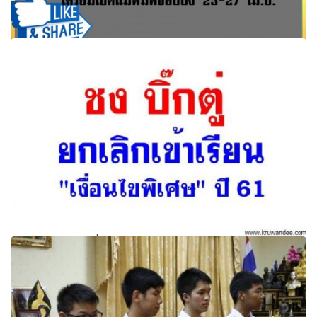
สพฐ.เผย 787 หลักสูตรพัฒนาครูปี 61 เตรียมเปิดแม่พิมพ์ช้อป
ปิ้ง 23-27 เม.ย.
ยกเลิกเข้าเรียน "เงื่อนไขพิเศษ" ปี 61 ผู้ปกครองยอมจ่ายเงิน
แลกที่เรียน หรือ"แป๊ะเจีียะ"