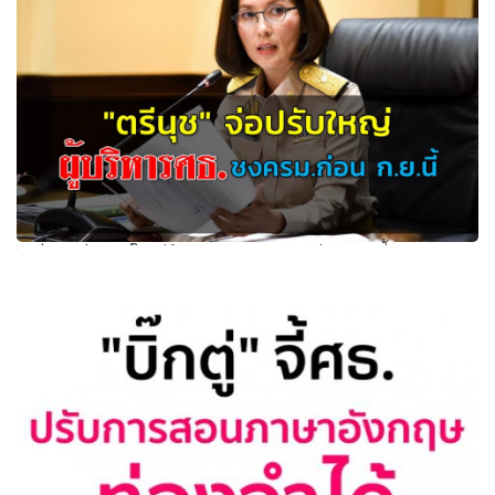
"ตรีนุช" จ่อปรับใหญ่ผู้บริหารศธ.ชงครม.ก่อน ก.ย.นี้