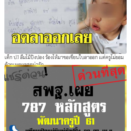
เด็ก ป.1 ลืมไม้ปิงปอง ร้องไห้มาขอเขียนใบลาออก แต่ครูไม่ยอม
ด้วยเหตุผลสุดน่ารัก