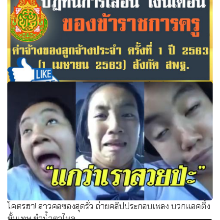
ปฏิทินการเลื่อน เงินเดือน ของข้าราชการครู ค่าจ้างของลูกจ้าง
ประจํา ครั้งที่ 1 ปี 2563 (1 เมษายน 2563) สังกัด สพฐ.
โคตรฮา! สาวคอซองสุดรั่ว ถ่ายคลิปประกอบเพลง บวกแอคติ้ง
ขั้นเทพ ขำน้ำตาไหล