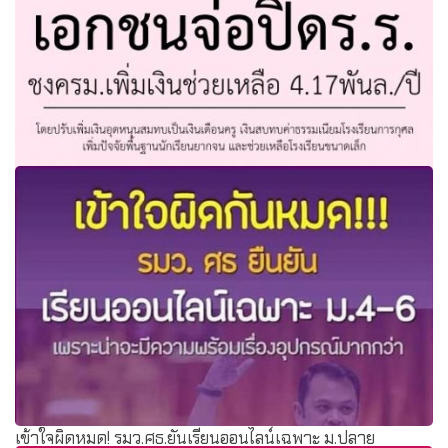
สช.เร่งสำรวจเอกชนจ่อปิดร.ร. ชงครม.เพิ่มเงินช่วยเหลือ
4.17พันล./ปี
เข้าใจผิดหมด! รมว.ศธ.ยันเรียนออนไลน์เฉพาะ ม.ปลาย