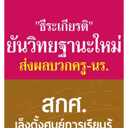
"ธีระเกียรติ"ยันวิทยฐานะใหม่ส่งผลบวกครู-นร. ปลุกพัฒนาครู
ทั้งระบบ