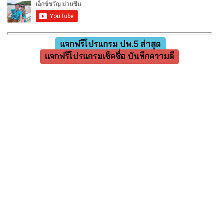
แจกฟรีโปรแกรม ปพ.5 ล่าสุด
แจกฟรีโปรแกรมเช็คชื่อ บันทึกความดี