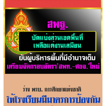
หย่าศึก!! ‘หมอธี’ชงนายกฯ แก้คำสั่งคสช.สัปดาห์นี้
สพฐ.ปัดแบ่งส่วนเขตพื้นที่ เหลือแค่งานเสมียน ยันผู้บริหาร
พื้นที่มีอำนาจเต็ม เตรียมจัดกรอบอัตรา’สพท.-ศธจ.’ใหม่