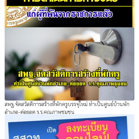
สถานี ก.ค.ศ. การปรับปรุงมาตรฐานการดำเนินการทางวินัย
แก่ผู้ที่พ้นจากราชการแล้ว
สพฐ.จัดสวัสดิการสร้างที่พักครูบรรจุใหม่ ทำเป็นศูนย์บ้านพัก
อำเภอ-ต่อยอด ร.ร.คุณภาพชุมชน