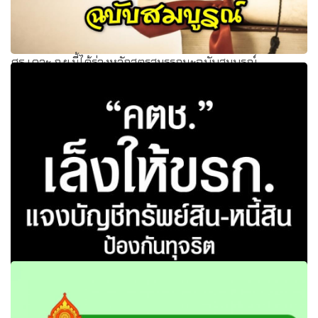
ศธ.เคาะ ก.ย.นี้ได้ร่างหลักสูตรสมรรถนะฉบับสมบูรณ์
“คตช.” เล็งให้ขรก.แจงบัญชีทรัพย์สิน-หนี้สิน ป้องกันทุจริต “นา
ยกฯ”สั่งฝ่ายกฎหมาย