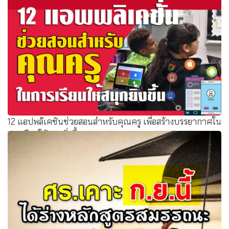
อุทกภัยในโอกาส "40 ปี มติชนฟื้นฟูการอ่าน"
12 แอปพลิเคชันช่วยสอนสำหรับคุณครู เพื่อสร้างบรรยากาศใน
การเรียนให้สนุกยิ่งขึ้น