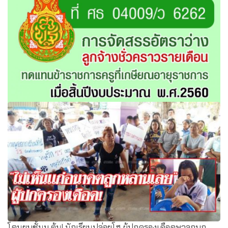
การจัดสรรอัตราว่างลูกจ้างชั่วคราวรายเดือนทดแทน
ข้าราชการครูที่เกษียณอายุราชการสิ้นปีงบงบประมาณ 60
โดนยุบชั้นม.ต้น! นักเรียนปล่อยโฮ ผู้ปกครองเดือดพาลูกบุก