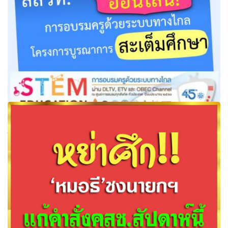
สสวท.เปิดลงทะเบียนออนไลน์! การอบรมครูด้วยระบบทางไกล
โครงการบูรณาการสะเต็มศึกษา