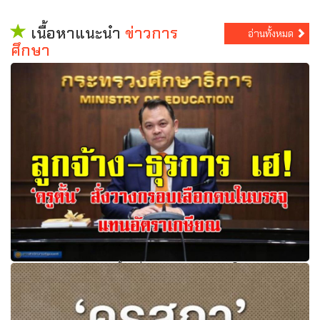
เนื้อหาแนะนำ
ข่าวการ
อ่านทั้งหมด
ศึกษา
ลูกจ้าง-ธุรการ เฮ! ‘ครูตั้น’ สั่งวางกรอบเลือกคนในบรรจุแทน
อัตราเกษียณ