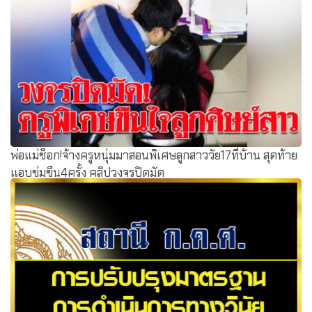
พ่อแม่ช็อก!จ้างครูหนุ่มมาสอนพิเศษลูกสาววัย17ที่บ้าน สุดท้าย
แอบข่มขืน4ครั้ง คลิปวงจรปิดมัด