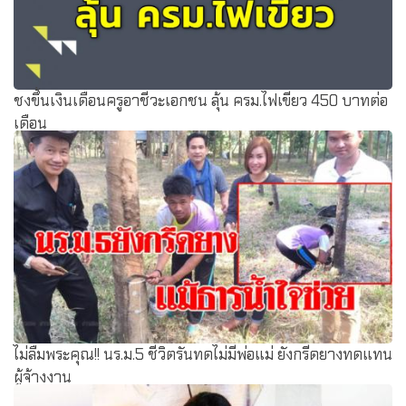
ชงขึ้นเงินเดือนครูอาชีวะเอกชน ลุ้น ครม.ไฟเขียว 450 บาทต่อ
เดือน
ไม่ลืมพระคุณ!! นร.ม.5 ชีวิตรันทดไม่มีพ่อแม่ ยังกรีดยางทดแทน
ผู้จ้างงาน