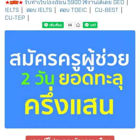
รับทำเว็บโรงเรียน 5900 ใช้งานได้เลย
GED
|
IELTS
|
สอบ IELTS
|
สอบ TOEIC
|
CU-BEST
|
CU-TEP
|