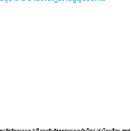
ียนรัฐจัดอนุบาล 3 ปี รองรับรัฐธรรมนูญฉบับใหม่ เร่งโรงเรียน สพฐ