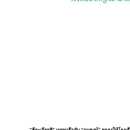
“ธีระเกียรติ” เผยหารือกับ “อนุพงษ์” ตกลงให้โรงเร