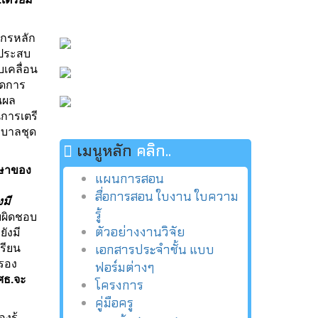
ค์กรหลัก
่ประสบ
เคลื่อน
ยดการ
นผล
การเตรี
ฐบาลชุด
เมนูหลัก
คลิก..
กษาของ
แผนการสอน
สื่อการสอน ใบงาน ใบความ
มี
รู้
ับผิดชอบ
ตัวอย่างงานวิจัย
ังมี
เอกสารประจำชั้น แบบ
รียน
รอง
ฟอร์มต่างๆ
 ศธ.จะ
โครงการ
คู่มือครู
งรู้