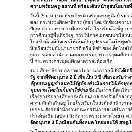
ความพร้อมครู-สถานที่ พร้อมเดินหน้าลุยนโยบายที
วันนี้ (5 ม.ค.) นพ.ธีระเกียรติ เจริญเศรษฐศิลป์ รมว.
ของ กระทรวงศึกษาธิการ (ศธ.) โดยซักซ้อมความเข
ปัญหาวิกฤตทางการศึกษา หรือ โรงเรียนไอซียู ,กา
การศึกษาสู่พื้นที่จริงๆ ,การให้ภาคเอกชนมามีส่
โกง ซึ่งต้องมีกิจกรรให้เห็นเป็นรูปธรรม ไม่ใช
นักเรียนร่วมกับนานาชาติ หรือ พิซ่า ของเด็กไท
ยมการแยกสำนักงานคณะกรรมการการอุดมศึกษา (สกอ
นี้ กระทรวงการอุดมศึกษาควรจะต้องเกิด
รมว.ศึกษาธิการ กล่าวต่อไปว่า นอกจากนี้
ยังได้เ
รัฐ จากที่จัดอนุบาล 2 ปี เพิ่มเป็น 3 ปี เพื่อรอง
รัฐธรรมนูญกำหนดให้รัฐต้องดำเนินการให้เด็กทุกค
คุณภาพโดยไม่เก็บค่าใช้จ่าย
ซึ่งเมื่อเร็วๆ นี้ตนไ
เรื่องการจัดการศึกษาระดับอนุบาล รองรับเด็กจากศู
ความลักลั่นกันอยู่ โดยโรงเรียนในสังกัดสำนักงาน
เอกชน สังกัดสำนักงานคณะกรรมการส่งเสริมการศ
ส่วนท้องถิ่น (อปท.) สังกัดกระทรวงมหาดไทย (มท.) 
จัดอนุบาล 3 ปีเหมือนกันทั้งหมด โดยมอบให้ สพ
“นโยบายการสอนภาษาอังกฤษ ต้องสานต่อที่ทำอยู่และเ