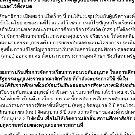
่แถลงไว้ทั้งหมด
ศึกษาธิการ เปิดเผยว่า เมื่อเร็วๆ นี้ ตนได้ประชุมร่วมกับผู้บริหารอง
้าใจนโยบายของตนที่ได้แถลงไว้ เช่น การแก้ไขปัญหาโรงเรียนที
รดำเนินงานของคณะกรรมการศึกษาธิการจังหวัด (กศจ.) ซึ่งต้องขับ
วนร่วมจัดการศึกษามากขึ้น ,การสอนคุณธรรม จริยธรรม ให้เด็กเกลี
่พูดกันแค่นามธรรม ,การเตรียมการยกระดับผลคะแนนโครงการประเมิ
ยให้สูงขึ้น การแก้ไขปัญหาธรรมาภิบาลในสถาบันอุดมศึกษา ตลอดจน
.) ออกจาก ศธ.ตั้งเป็น กระทรวงการอุดมศึกษา ซึ่งเมื่อหมดรั
ตรียมการปรับเพิ่มการจัดการเรียนการสอนระดับอนุบาล ในสถานศึ
รับร่างรัฐธรรมนูญแห่งราชอาณาจักรไทย ที่กำลังจะประกาศใช้
ซึ่งใน
นได้รับการศึกษาตั้งแต่ก่อนวัยเรียนจนจบการศึกษาภาคบังคับอย่าง
ด้หารือร่วมกับพล.อ.อนุพงษ์ เผ่าจินดา รมว.มหาดไทย แล้วว่า ศธ.จะร
นย์เด็กเข้าเรียนด้วย เนื่องจากขณะนี้การจัดการศึกษาระดับอนุบาลย
คณะกรรมการการศึกษาขั้นพื้นฐาน (สพฐ.) จัดอนุบาล 2 ปี ส่วนโรงเ
ึกษาเอกชน (สช.) จัดอนุบาล 3 ปี และ สถานศึกษาขององค์กรปกค
จัดอนุบาล 3 ปี
ดังนั้น เพื่อไม่ให้เกิดความลักลั่น สถานศึกษาสังกัด
ฐ.ไปดูความพร้อมของครูและอาคารสถานที่
พิ่มเรื่องภาษาอังกฤษเด็กอาชีวศึกษา ซึ่งเด็กอาชีวะไม่จำเป็นต้อ