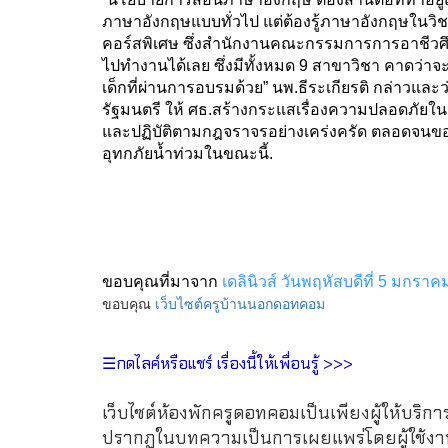
ภาษาอังกฤษแบบทั่วไป แต่ต้องรู้ภาษาอังกฤษในวิชา
คอร์สพิเศษ ซึ่งสำนักงานคณะกรรมการการอาชีวศึ
ไปทำงานได้เลย ซึ่งมีทั้งหมด 9 สาขาวิชา คาดว่า
เด็กที่ผ่านการอบรมด้วย” นพ.ธีระเกียรติ กล่าวและ
รัฐมนตรี ให้ ศธ.สร้างกระแสเรื่องความปลอดภัยในกา
และปฏิบัติตามกฎจราจรอย่างเคร่งครัด ตลอดจนขอให้
อุทกภัยน้ำท่วมในขณะนี้.
ขอบคุณที่มาจาก
เดลินิวส์ วันพฤหัสบดีที่ 5 มกรา
ขอบคุณ
เว็บไซต์ครูบ้านนอกดอทคอม
☰กดไลค์หรือแชร์ เรื่องนี้ให้เพื่อนรู้ >>>
เว็บไซต์ห้องพักครูดอทคอมเป็นเพียงผู้ให้บริกา
ปรากฏในบทความเป็นการเผยแพร่โดยผู้ใช้งาน 