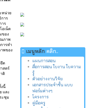
ละหน่วย
ธิการ
ดการ
โอเน็ต
รมของ
คุณภาพ
ดยการทำ
เมนูหลัก
คลิก..
ณภาพของ
แผนการสอน
ยึด
สื่อการสอน ใบงาน ใบความ
ศาสตร์
รู้
าติ
ตัวอย่างงานวิจัย
เอกสารประจำชั้น แบบ
งนี้
ฟอร์มต่างๆ
ทย และ
โครงการ
ระชุม
คู่มือครู