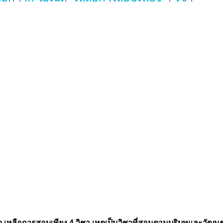
หลือการสอบเพียง 4 วิชา เหตุเป็นวิชาที่สอนตามบริบทและวัฒนธ