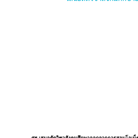
ศธ.เสนอตัดวิชาสังคมศึกษาออกจากการสอบโอเน็ต เ