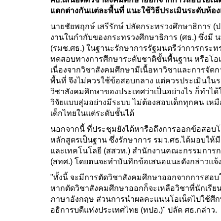
แตกต่างกันแต่ละพื้นที่ แนะใช้วิธีประเมินระดับห้อ
นายชัยพฤกษ์ เสรีรักษ์ ปลัดกระทรวงศึกษาธิการ (ปลั
งานในกำกับของกระทรวงศึกษาธิการ (ศธ.) ซึ่งมี นพ
(รมช.ศธ.) ในฐานะรักษาการรัฐมนตรีว่าการกระทรว
ทดสอบทางการศึกษาระดับชาติขั้นพื้นฐาน หรือโอ
เนื่องจากวิชาสังคมศึกษามีเนื้อหาวิชาและการจ
พื้นที่ จึงไม่ควรใช้ข้อสอบกลาง แต่ควรประเมินใน
วิชาสังคมศึกษาของประเทศว่าเป็นอย่างไร ก็ทำ
วิจัยแบบสุ่มอย่างมีระบบ ไม่ต้องสอบเด็กทุกคน เ
เด็กไทยในแต่ระดับชั้นได้
นอกจากนี้ ที่ประชุมยังได้หารือถึงการออกข้อสอบ
หลักสูตรเป็นฐาน ซึ่งรักษาการ รมว.ศธ.ได้มอบให
และเทคโนโลยี (สสวท.) สำนักงานคณะกรรมการการ
(สทศ.) โดยตนจะทำบันทึกข้อเสนอแนะดังกล่าวแจ้ง
"ทั้งนี้ จะมีการตัดวิชาสังคมศึกษาออกจากการสอบโอเน
หากตัดวิชาสังคมศึกษาออกก็จะเหลือวิชาที่นักเรี
ภาษาอังกฤษ ส่วนการนำผลคะแนนโอเน็ตไปใช้ศึกษาต
อธิการบดีแห่งประเทศไทย (ทปอ.)" ปลัด ศธ.กล่าว.