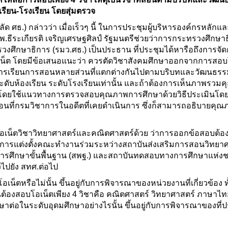
งเรียน-โรงเรียน โดยสุ่มตรวจ
ด ศธ.) กล่าวว่า เมื่อเร็วๆ นี้ ในการประชุมผู้บริหารองค์กรหลักแ
.ธีระเกียรติ เจริญเศรษฐศิลป์ รัฐมนตรีช่วยว่าการกระทรวงศึกษา
งศึกษาธิการ (รมว.ศธ.) เป็นประธาน ที่ประชุมได้หารือถึงการจั
เน็ต โดยมีข้อเสนอแนะว่า ควรตัดวิชาสังคมศึกษาออกจากการสอบ
ัดการเรียนการสอนหลายส่วนที่แตกต่างกันไปตามบริบทและวัฒนธร
ระดับห้องเรียน ระดับโรงเรียนเท่านั้น และถ้าต้องการเห็นภาพรวม
ได้โดยใช้แนวทางการตรวจสอบคุณภาพการศึกษาด้วยวิธีประเมินโ
หมือนที่กรมวิชาการในอดีตที่เคยดำเนินการ ซึ่งก็สามารถอธิบายคุ
โอเน็ตวิชาวิทยาศาสตร์และคณิตศาสตร์ด้วย ว่าการออกข้อสอบต้อง
้มีการแต่งตั้งคณะทำงานร่วมระหว่างสถาบันส่งเสริมการสอนวิทยา
ศึกษาขั้นพื้นฐาน (สพฐ.) และสถาบันทดสอบทางการศึกษาแห่งช
ไปยัง สทศ.ต่อไป
็ตหรือไม่นั้น ขึ้นอยู่กับการพิจารณาของหน่วยงานที่เกี่ยวข้อง ทั้
ยนต้องสอบโอเน็ตเพียง 4 วิชาคือ คณิตศาสตร์ วิทยาศาสตร์ ภาษาไ
่อในระดับอุดมศึกษาอย่างไรนั้น ขึ้นอยู่กับการพิจารณาของที่ป