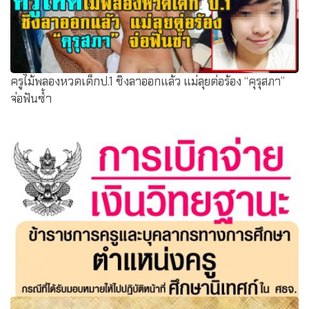
ครูไม้พลองหวดเด็กป.1 ชิงลาออกแล้ว แม่ลุยต่อร้อง “คุรุสภา”
จ่อฟันซ้ำ