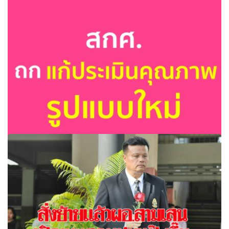
สกศ.ถก แก้ประเมินคุณภาพรูปแบบใหม่ ห้มีมาตรฐานตาม
หลักสากล เพื่อเตรียมเสนอ ครม.พิจาณา