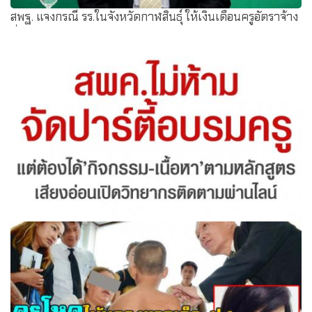
สพฐ. แจงกรณี รร.ในจังหวัดกาฬสินธุ์ ให้เงินเดือนครูอัตราจ้าง
ต่ำ
สพค.ไม่ห้ามจัดปาร์ตี้อบรมครู แต่ต้องได้’กิจกรรม-เนื้อหา’ตาม
หลักสูตร เสียงอ่อนเปิดวิทยากรติดตามผ่านไลน์