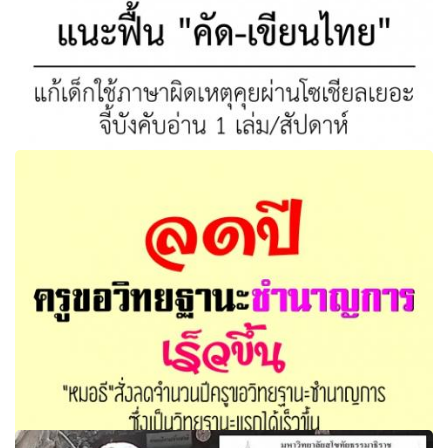
ฟื้นเขียนไทย!! แนะฟื้น "คัด-เขียนไทย" แก้เด็กใช้ภาษาผิดเหตุ
คุยผ่านโซเชียลเยอะ จี้บังคับอ่าน 1 เล่ม/สัปดาห์