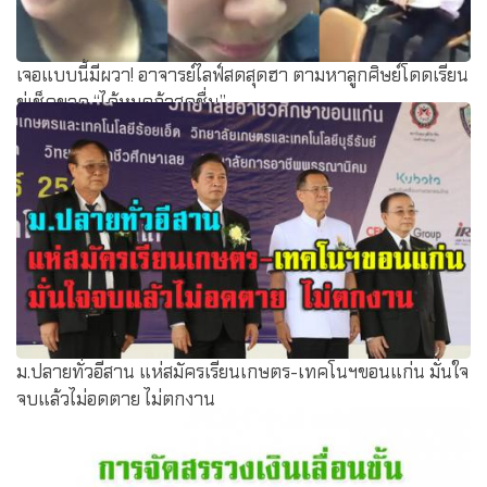
เจอแบบนี้มีผวา! อาจารย์ไลฟ์สดสุดฮา ตามหาลูกศิษย์โดดเรียน
ขู่เช็คขาด “ได้หมดถ้าสดชื่น”
ม.ปลายทั่วอีสาน แห่สมัครเรียนเกษตร-เทคโนฯขอนแก่น มั่นใจ
จบแล้วไม่อดตาย ไม่ตกงาน