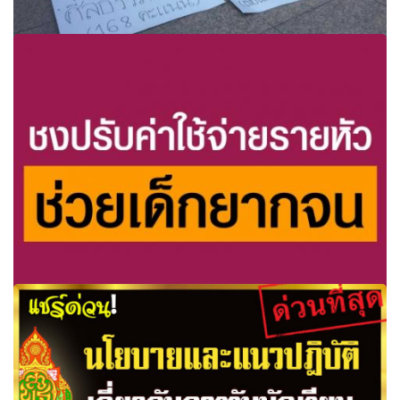
นิสิตจุฬาค้านพ.ร.บ.คอมพ์ “ใครคิดว่าสนช.ไม่ฟังเสียงประชาชน
ยกมือขึ้น”
ชงปรับค่าใช้จ่ายรายหัวช่วยเด็กยากจน ชี้ใช้มา10ปีแล้ว ได้รับ
เงินไม่สอดคล้องกับนโยบายรัฐ