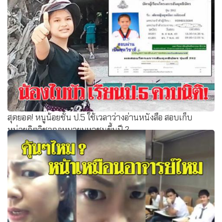
ก.ค.ศ. ปรับปรุงหลักเกณฑ์ ลดปีครูขอวิทยฐานะชำนาญการ
เร็วขึ้น
สุดยอด! หนูน้อยชั้น ป.5 ใช้เวลาว่างอ่านหนังสือ สอบเก็บ
หน่วยกิตวิชากฎหมายมหาชนขึ้นปี 2