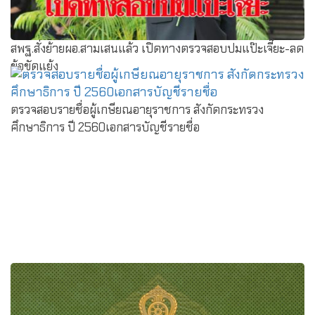
สพฐ.สั่งย้ายผอ.สามเสนแล้ว เปิดทางตรวจสอบปมแป๊ะเจี๊ยะ-ลด
ข้อขัดแย้ง
ตรวจสอบรายชื่อผู้เกษียณอายุราชการ สังกัดกระทรวง
ศึกษาธิการ ปี 2560เอกสารบัญชีรายชื่อ