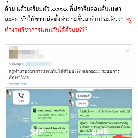
ด้วย แล้วเตรียมตัว xxxxxx ที่ปราจีนตอนต้นเมษา
นะคะ" ทำให้ชาวเน็ตตั้งคำถามขึ้นมาอีกประเด็นว่า
ครู
ทำงานวิชาการแทนกันได้ด้วยย???