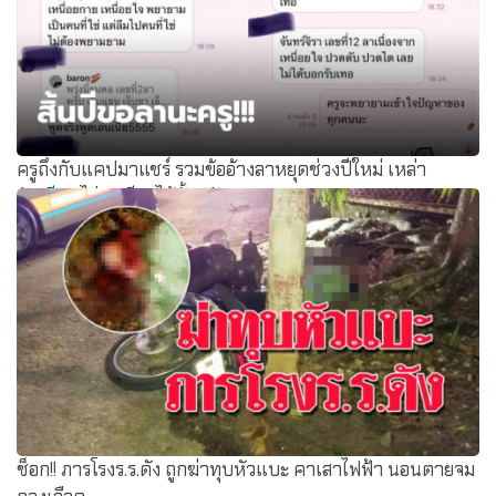
ครูถึงกับแคปมาแชร์ รวมข้ออ้างลาหยุดช่วงปีใหม่ เหล่า
นักเรียน ไม่มาเรียนได้มั้ยครับ
ช็อก!! ภารโรงร.ร.ดัง ถูกฆ่าทุบหัวแบะ คาเสาไฟฟ้า นอนตายจม