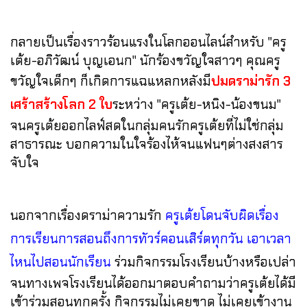
กลายเป็นเรื่องราวร้อนแรงในโลกออนไลน์สำหรับ "ครู
เต้ย-อภิวัฒน์ บุญเอนก" นักร้องขวัญใจสาวๆ คุณครู
ขวัญใจเด็กๆ ก็เกิดการแฉแหลกหลังมี
ปมดราม่ารัก 3
เศร้าสร้างโลก 2 ใบ
ระหว่าง "ครูเต้ย-หนิง-น้องขนม"
จนครูเต้ยออกไลฟ์สดในกลุ่มคนรักครูเต้ยที่ไม่ใช่กลุ่ม
สาธารณะ บอกความในใจร้องไห้จนแฟนๆต่างสงสาร
จับใจ
นอกจากเรื่องดราม่าความรัก
ครูเต้ยโดนจับผิดเรื่อง
การเรียนการสอนถึงการทัวร์คอนเสิร์ตทุกวัน เอาเวลา
ไหนไปสอนนักเรียน
ร่วมกิจกรรมโรงเรียนบ้างหรือเปล่า
จนทางเพจโรงเรียนได้ออกมาตอบคำถามว่าครูเต้ยได้มี
เข้าร่วมสอนทุกครั้ง กิจกรรมไม่เคยขาด ไม่เคยเข้างาน