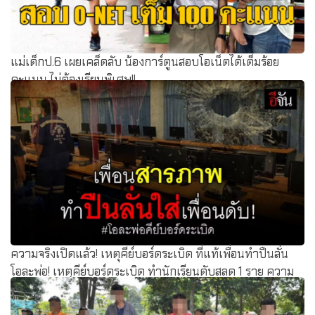
แม่เด็กป.6 เผยเคล็ดลับ น้องการ์ตูนสอบโอเน็ตได้เต็มร้อย
คะแนน ไม่ต้องเรียนพิเศษ!!
ความจริงเปิดแล้ว! เหตุคีย์บอร์ดระเบิด ที่แท้เพื่อนทำปืนลั่น
โอละพ่อ! เหตุคีย์บอร์ดระเบิด ทำนักเรียนดับสลด 1 ราย ความ
จริงเปิดแล้ว