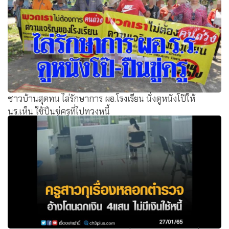
ชาวบ้านสุดทน ไล่รักษาการ ผอ.โรงเรียน นั่งดูหนังโป๊ให้
นร.เห็น ใช้ปืนขู่ครูที่ไปทวงหนี้