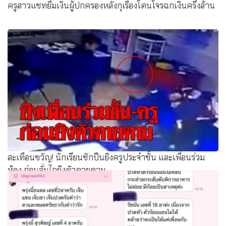
ครูสาวแชทยืมเงินผู้ปกครองหลังกุเรื่องโดนโจรฉกเงินครึ่งล้าน
สะเทือนขวัญ! นักเรียนชักปืนยิงครูประจำชั้น และเพื่อนร่วม
ห้อง ก่อนลั่นไกยิงตัวตายตาม