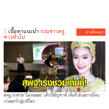
เนื้อหาแนะนำ
รวมข่าวครู
อ่านทั้งหมด
ข่าวทั่วไป
สพฐ.เร่งช่วย”น้องพลอย” เด็กไร้สัญชาติ เต็มที่ ลั่นอยากมีคน
เก่งออกไปสู่เวทีโลก