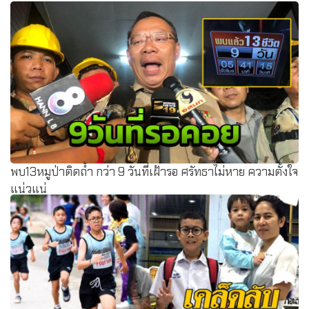
พบ13หมูป่าติดถ้ำ กว่า 9 วันที่เฝ้ารอ ศรัทธาไม่หาย ความตั้งใจ
แน่วแน่