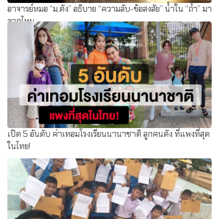
อาจารย์หมอ “ม.ดัง” อธิบาย “ความลับ-ข้อสงสัย” น้ำใน “ถ้ำ” มา
จากไหน
เปิด 5 อันดับ ค่าเทอมโรงเรียนนานาชาติ ลูกคนดัง ที่แพงที่สุด
ในไทย!