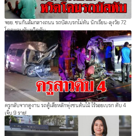
จยย. ชนกันล้มกลางถนน รถบัสเบรกไม่ทัน นักเรียน-ลุงวัย 72
โดดหลบทันหวิดดับ
ครูกลับจากดูงาน รถตู้เสียหลักพุ่งชนต้นไม้ ไร้รอยเบรก ดับ 4
เจ็บ 9 ราย!