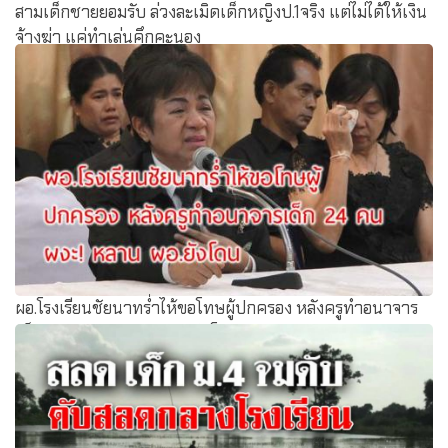
สามเด็กชายยอมรับ ล่วงละเมิดเด็กหญิงป.1จริง แต่ไม่ได้ให้เงิน
จ้างฆ่า แค่ทำเล่นคึกคะนอง
ผอ.โรงเรียนชัยนาทร่ำไห้ขอโทษผู้ปกครอง หลังครูทำอนาจาร
เด็ก 24 คน ผงะ! หลาน ผอ.ยังโดน