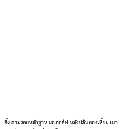
อึ้ง ตามรอยหลักฐาน ผอ.กอล์ฟ หลังปล้นทองเหี้ยม เผา