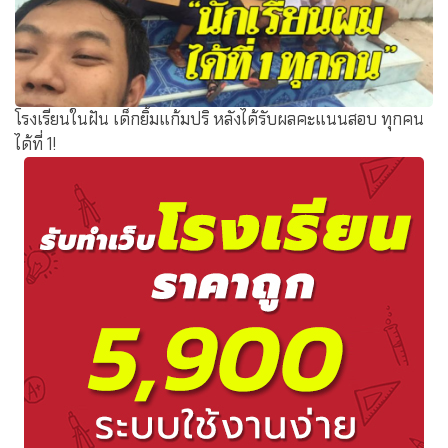
โรงเรียนในฝัน เด็กยิ้มแก้มปริ หลังได้รับผลคะแนนสอบ ทุกคน
ได้ที่ 1!