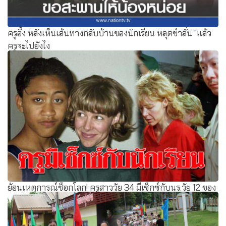
ครูอึ้ง หลังเห็นเส้นทางกลับบ้านของนักเรียน หลุดขำลั่น "แล้ว
ครูจะไปยังไง
ย้อนเหตุการณ์ช็อกโลก! ครูสาววัย 34 มีเซ็กซ์กับนร.วัย 12 ของ
ตัวเอง