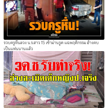
รวบครูหื่นลวง น.ร.สาว 15 เข้าม่านรูด แฉพฤติกรรม อ้างคบ
เป็นแฟนนานแล้ว