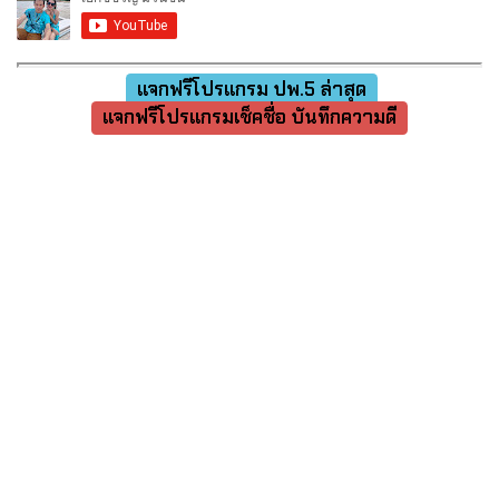
แจกฟรีโปรแกรม ปพ.5 ล่าสุด
แจกฟรีโปรแกรมเช็คชื่อ บันทึกความดี