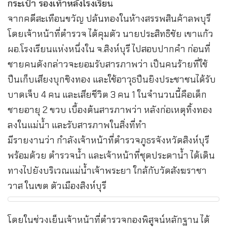
กระเป๋า รองเท้าหลังโรงเรียน
จากคดีสะเทือนขวัญ ปล้นทองในห้างสรรพสินค้าลพบุรี
โดยเจ้าหน้าที่ตำรวจ ได้คุมตัว นายประสิทธิชัย เขาแก้ว
ผอ.โรงเรียนแห่งหนึ่งใน จ.สิงห์บุรี ไปสอบปากคำ ก่อนที่
ชายคนดังกล่าวจะยอมรับสารภาพว่า เป็นคนร้ายที่ใช้
ปืนเก็บเสียงบุกชิงทอง และใช้อาวุธปืนยิงประชาชนได้รับ
บาดเจ็บ 4 คน และเสียชีวิต 3 คน 1 ในจำนวนนี้คือเด็ก
ชายอายุ 2 ขวบ เบื้องต้นสารภาพว่า หลังก่อเหตุทิ้งทอง
ลงในแม่น้ำ และรับสารภาพในสิ่งที่ทำ
มีรายงานว่า กำลังเจ้าหน้าที่ตำรวจภูธรจังหวัดสิงห์บุรี
พร้อมด้วย ตำรวจน้ำ และเจ้าหน้าที่ชุดประดาน้ำ ได้เดิน
ทางไปยังบริเวณแม่น้ำเจ้าพระยา ใกล้กับวัดสังฆราชา
วาส ในเขต ตัวเมืองสิงห์บุรี
โดยในช่วงเย็นเจ้าหน้าที่ตำรวจกองพิสูจน์หลักฐาน ได้