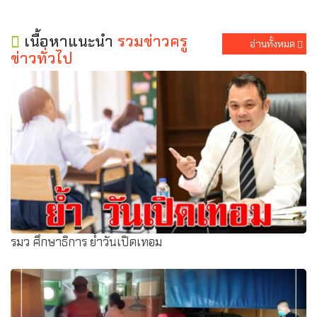
เนื้อหาแนะนำ
รวมข่าวครู
อ่านทั้งหมด
ข่าวทั่วไป
รมว ศึกษาธิการ ย้ำวันเปิดเทอม