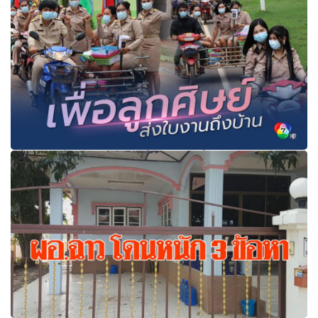
เพื่อลูกศิษย์! คุณครูโรงเรียนที่ศรีษะเกษ นั่ง จยย.พ่วงข้าง ส่งใบ
งานให้ลูกศิษย์ถึงบ้าน