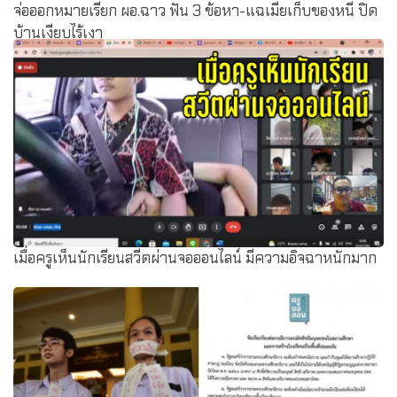
จ่อออกหมายเรียก ผอ.ฉาว ฟัน 3 ข้อหา-แฉเมียเก็บของหนี ปิด
บ้านเงียบไร้เงา
เมื่อครูเห็นนักเรียนสวีตผ่านจอออนไลน์ มีความอิจฉาหนักมาก