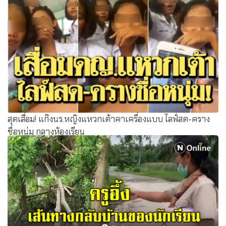
สุดเสื่อม! แก๊งนร.หญิงแหวกเต้าคาเครื่องแบบ ไลฟ์สด-คราง
ชื่อหนุ่ม กลางห้องเรียน