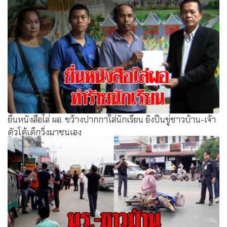
ยื่นหนังสือไล่ ผอ. ขว้างปากกาใส่นักเรียน ยิงปืนขู่ชาวบ้าน-เจ้า
ตัวโต้เด็กวิ่งมาชนเอง