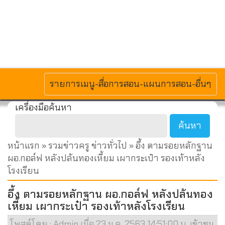
MENU
รายการเมนู-สื่อการสอน-แผนการสอน-อื่นๆ
เครื่องมือค้นหา
หน้าแรก
»
รวมข่าวครู ข่าวทั่วไป
» อึ้ง ตามรอยหลักฐาน
ผอ.กอล์ฟ หลังปล้นทองเหี้ยม เผากระเป๋า รองเท้าหลัง
โรงเรียน
อึ้ง ตามรอยหลักฐาน ผอ.กอล์ฟ หลังปล้นทอง
เหี้ยม เผากระเป๋า รองเท้าหลังโรงเรียน
โพสต์โดย : Admin เมื่อ 23 ม.ค. 2563 14:51:00 น. เข้าชม