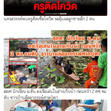
นครสวรรค์พบครูติดเชื้อโควิด รอลุ้นผลลูกชายอีก 2 คน
สลด! นักเรียน ม.ต้น ลงเรือเล่นในอ่างเก็บน้ำ ก่อนคว่ำ 2 ดช.จม
ดับ ชาวบ้านลืออาถรรพ์ศาลปู่ตา