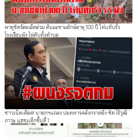
พายุซัดร้อยเอ็ดอ่วม ต้นมะขามยักษ์อายุ 100 ปี โค่นทับรั้ว
โรงเรียนพัง ไฟดับทั้งตำบล
ชาวเน็ตเดือด! นายกฯแถลง ปมทหารคลั่งกราดยิง ซัด ไร้วุฒิ
ภาวะ แฮชแท็กขึ้นที่ 1