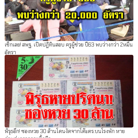
เช็กเลย! สพฐ. เปิดปฏิทินสอบ ครูผู้ช่วย ปี63 พบว่างกว่า 2หมื่น
อัตรา
พิรุธอีก! ซองหวย 30 ล้านโดนงัดจากโต๊ะตร.บนโรงพัก หาย