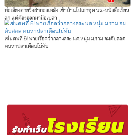
พ่อเสี่ยงตายวิ่งฝ่ากองเพลิง เข้าบ้านไปเอาชุด นร.-หนังสือเรียน
ลูก แต่ต้องออกมามือเปล่า
เซ่นศพที่ 6! พายเรือคว่ำกลางสระ นศ.หนุ่ม ม.ราม จมดับสลด
คนหาปลาเตือนไม่ทัน