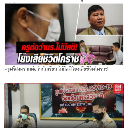
แย่งซีน!!!
ครูศรีสงครามต่อว่านักเรียน ไม่มีสติ!โยงเสียชีวิตโคราช