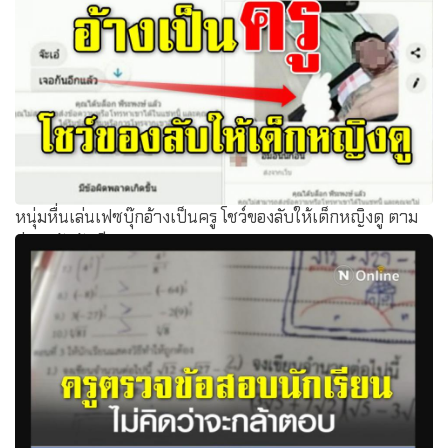
หนุ่มหื่นเล่นเฟซบุ๊กอ้างเป็นครู​ โชว์ของลับให้เด็กหญิงดู ตาม
ล่าหาตัวทันที