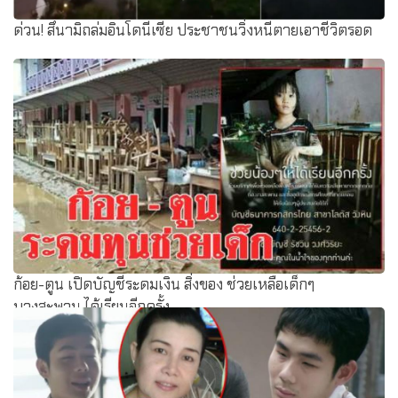
ด่วน! สึนามิถล่มอินโดนีเซีย ประชาชนวิ่งหนีตายเอาชีวิตรอด
ก้อย-ตูน เปิดบัญชีระดมเงิน สิ่งของ ช่วยเหลือเด็กๆ
บางสะพาน ได้เรียนอีกครั้ง