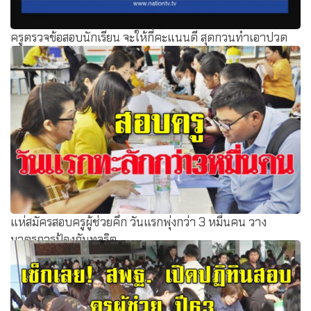
ครูตรวจข้อสอบนักเรียน จะให้กี่คะแนนดี สุดกวนทำเอาปวด
หัว
แห่สมัครสอบครูผู้ช่วยคึก วันแรกพุ่งกว่า 3 หมื่นคน วาง
มาตรการป้องกันทุจริต