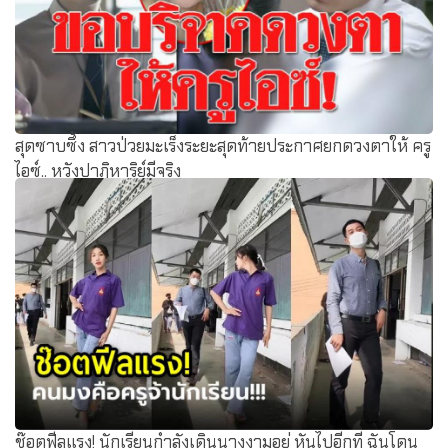
สุดซาบซึ้ง สาวป่วยมะเร็งระยะสุดท้ายประกาศยกดวงตาให้ ครู
ไอซ์.. หวังปาฏิหาริย์มีจริง
ช๊อตฟีลแรง! นักเรียนกำลังเดินนางงามอยู่ หันไปอีกที ฉันโดน