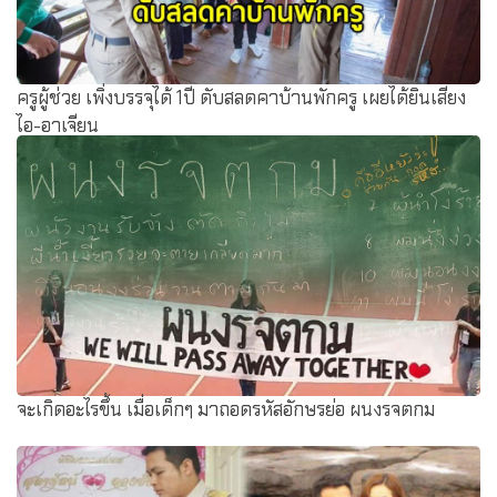
ครูผู้ช่วย เพิ่งบรรจุได้ 1ปี ดับสลดคาบ้านพักครู เผยได้ยินเสียง
ไอ-อาเจียน
จะเกิดอะไรขึ้น เมื่อเด็กๆ มาถอดรหัสอักษรย่อ ผนงรจตกม