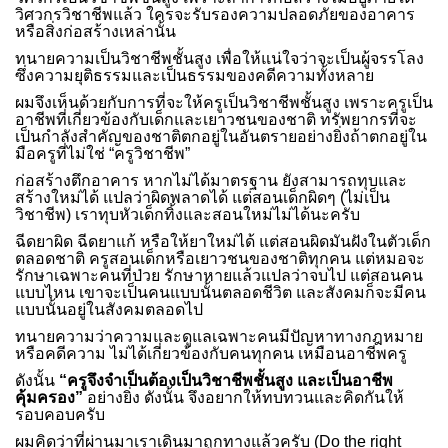
วิศวกรวิชาชีพแล้ว ใครจะรับรองความปลอดภัยของอาคาร
หรือสิ่งก่อสร้างเหล่านั้น
ทนายความเป็นวิชาชีพชั้นสูง เพื่อให้แน่ใจว่าจะเป็นผู้จรรโลง
ซึ่งความยุติธรรมและเป็นธรรมของคดีความทั้งหลาย
ผมจึงเห็นด้วยกับการที่จะให้ครูเป็นวิชาชีพชั้นสูง เพราะครูเป็น
อาชีพที่เกี่ยวข้องกับเด็กและเยาวชนของชาติ ทรัพยากรที่จะ
เป็นกำลังสำคัญของชาติตกอยู่ในอันตรายอย่างยิ่งถ้าตกอยู่ใน
มือครูที่ไม่ใช่ “ครูวิชาชีพ”
ก่อสร้างตึกอาคาร หากไม่ได้มาตรฐาน ยังสามารถทุบและ
สร้างใหม่ได้ แปลว่าผิดพลาดได้ แต่สอนเด็กผิดๆ (ไม่เป็น
วิชาชีพ) เราทุบหัวเด็กทิ้งและสอนใหม่ไม่ได้นะครับ
ฉีดยาผิด ฉีดยาแก้ หรือให้ยาใหม่ได้ แต่สอนผิดมันฝังในตัวเด็ก
ตลอดชาติ ครูสอนเด็กหรือเยาวชนของชาติทุกคน แต่หมอจะ
รักษาเฉพาะคนที่ป่วย รักษาหายแล้วแปลว่าจบไป แต่สอนคน
แบบไหน เขาจะเป็นคนแบบนั้นตลอดชีวิต และสังคมก็จะมีคน
แบบนั้นอยู่ในสังคมตลอดไป
ทนายความว่าความและดูแลเฉพาะคนมีปัญหาทางกฎหมาย
หรือคดีความ ไม่ได้เกี่ยวข้องกับคนทุกคน เหมือนอาชีพครู
ดังนั้น
“ครูจึงจำเป็นต้องเป็นวิชาชีพชั้นสูง และเป็นอาชีพ
คุ้มครอง”
อย่างยิ่ง ดังนั้น จึงอยากให้ทบทวนและคิดกันให้
รอบคอบครับ
ผมคิดว่าที่ผ่านมาเราเดินมาถูกทางแล้วครับ (Do the right