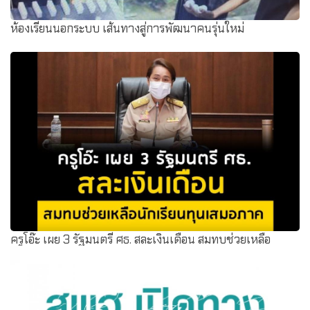
ห้องเรียนนอกระบบ เส้นทางสู่การพัฒนาคนรุ่นใหม่
ครูโอ๊ะ เผย 3 รัฐมนตรี ศธ. สละเงินเดือน สมทบช่วยเหลือ
นักเรียนทุนเสมอภาค