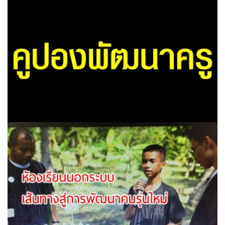
ศธ.จ่อผุด"เว็บติวฟรีดอทคอม"เอื้อเด็กเตรียมสอบ ดึงติวเตอร์ชื่อ
ดังและเก่งนับร้อยคนติวนร.ออนไลน์
แจกคูปองพัฒนาครูแค่เริ่มต้นก็ป่วนแล้ว แพง-ทิ้งงาน-เลื่อน-
ยกเลิกไม่แจ้งก่อน