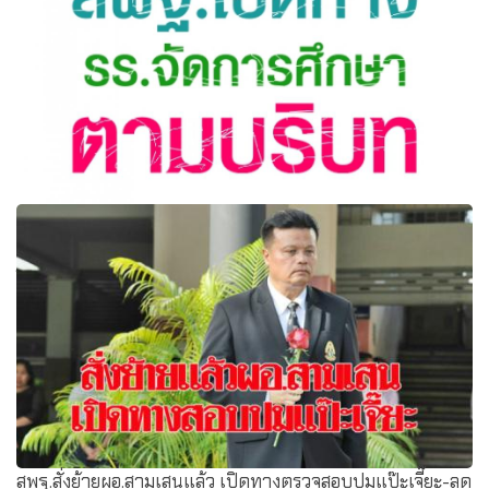
สพฐ.เปิดทางรร.จัดการศึกษาตามบริบท "บุญรักษ์"เปิดทาง
โรงเรียนจัดการศึกษาตามบริบทของตัวเอง
สพฐ.สั่งย้ายผอ.สามเสนแล้ว เปิดทางตรวจสอบปมแป๊ะเจี๊ยะ-ลด