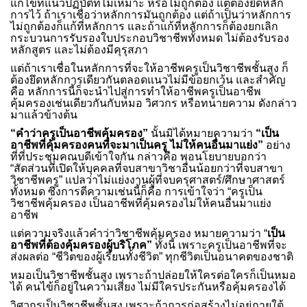
แก้ไขที่แนวปฏิบัติที่ไม่เหมาะ หรือไม่ถูกต้อง แต่ต้องยึดหลัก
การไว้ ถ้าเราเชื่อว่าหลักการมันถูกต้อง แต่ถ้าเป็นว่าหลักการ
ไม่ถูกต้องก็แก้ที่หลักการ และถ้าแก้ที่หลักการก็ต้องยกเลิก
กระบวนการรับรองใบประกอบวิชาชีพทั้งหมด ไม่ต้องรับรอง
หลักสูตร และไม่ต้องมีคุรุสภา
แต่ถ้าเราเชื่อในหลักการที่จะให้อาชีพครูเป็นวิชาชีพชั้นสูง ก็
ต้องยึดหลักการเดียวกันตลอดแนวไม่มีข้อยกเว้น และสำคัญ
คือ หลักการนี้ก็จะนำไปสู่การทำให้อาชีพครูเป็นอาชีพ
คุ้มครองเช่นเดียวกันกับหมอ วิศวกร หรือทนายความ ดังกล่าว
มาแล้วข้างต้น
“คำว่าครูเป็นอาชีพคุ้มครอง”
นั้นมิได้หมายความว่า
“เป็น
อาชีพที่คุ้มครองคนที่จะมาเป็นครู ไม่ให้คนอื่นมาแย่ง”
อย่าง
ที่ที่ประชุมคณบดีเข้าใจกัน กล่าวคือ พอนโยบายบอกว่า
“สัดส่วนที่เปิดให้บุคคลที่จบสาขาวิชาอื่นน้อยกว่าที่จบสาขา
วิชาชีพครู” แปลว่าไม่แย่งงานผู้ที่จบครุศาสตร์/ศึกษาศาสตร์
ทั้งหมด ซึ่งการตีความเช่นนี้ก็คือ การเข้าใจว่า “ครูเป็น
วิชาชีพคุ้มครอง เป็นอาชีพที่คุ้มครองไม่ให้คนอื่นมาแย่ง
อาชีพ
แต่ความจริงแล้วคำว่าวิชาชีพคุ้มครอง หมายความว่า “
เป็น
อาชีพที่ต้องคุ้มครองผู้บริโภค”
ทั้งนี้ เพราะครูเป็นอาชีพที่จะ
ส่งผลต่อ “ชีวิตของผู้เรียนทั้งชีวิต” ทุกชีวิตเป็นอนาคตของชาติ
หมอเป็นวิชาชีพชั้นสูง เพราะถ้าปล่อยให้ใครต่อใครก็เป็นหมอ
ได้ คนไข้ก็อยู่ในความเสี่ยง ไม่มีใครประกันหรือคุ้มครองได้
วิศวกรเป็นวิชาชีพชั้นสูง เพราะถ้าการก่อสร้างไม่อยู่ภายใต้