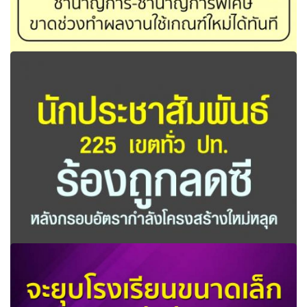
ศธ. เร่งคลอดเกณฑ์วิทยฐานะใหม่ ชำนาญการ-ชำนาญการ
พิเศษ ใช้เกณฑ์ใหม่ได้ทันที
นักประชาสัมพันธ์ 225 เขตทั่ว ปท.ร้องถูกลดซี หลังกรอบอัตรา
กำลังโครงสร้างใหม่หลุด