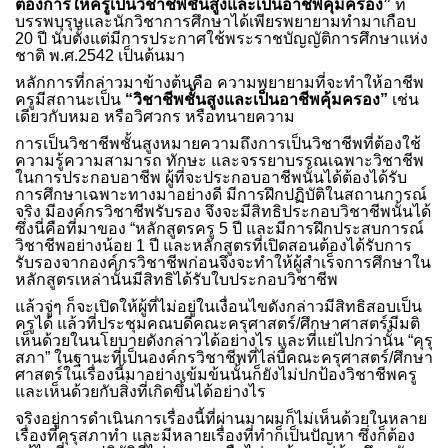
ต้องการให้ครูเป็นวิชาชีพชั้นสูงและเป็นอาชีพคุ้มครอง”
ที่
บรรพบุรุษและนักวิชาการศึกษาได้เพียรพยายามทำมาเกือบ
20 ปี นับตั้งแต่มีการประกาศใช้พระราชบัญญัติการศึกษาแห่ง
ชาติ พ.ศ.2542 เป็นต้นมา
หลักการที่กล่าวมาข้างต้นคือ ความพยายามที่จะทำให้อาชีพ
ครูมีสถานะเป็น
“วิชาชีพชั้นสูงและเป็นอาชีพคุ้มครอง”
เช่น
เดียวกับหมอ หรือวิศวกร หรือทนายความ
การเป็นวิชาชีพชั้นสูงหมายความถึงการเป็นวิชาชีพที่ต้องใช้
ความรู้ความสามารถ ทักษะ และจรรยาบรรณเฉพาะวิชาชีพ
ในการประกอบอาชีพ ผู้ที่จะประกอบอาชีพนั้นได้ต้องได้รับ
การศึกษาเฉพาะทางมาอย่างดี มีการฝึกปฏิบัติในสถานการณ์
จริง มีองค์กรวิชาชีพรับรอง จึงจะมีสิทธิประกอบวิชาชีพนั้นได้
ซึ่งนี่คือที่มาของ “หลักสูตรครู 5 ปี และมีการฝึกประสบการณ์
วิชาชีพอย่างน้อย 1 ปี และหลักสูตรที่เปิดสอนต้องได้รับการ
รับรองจากองค์กรวิชาชีพก่อนจึงจะทำให้ผู้สำเร็จการศึกษาใน
หลักสูตรเหล่านั้นมีสิทธิได้รับใบประกอบวิชาชีพ
แล้วจู่ๆ ก็จะเปิดให้ผู้ที่ไม่อยู่ในเงื่อนไขดังกล่าวมีสิทธิสอบเป็น
ครูได้ แล้วที่ประชุมคณบดีคณะครุศาสตร์/ศึกษาศาสตร์มีมติ
เห็นด้วยในนโยบายดังกล่าวได้อย่างไร และที่แย่ไปกว่านั้น “คุรุ
สภา” ในฐานะที่เป็นองค์กรวิชาชีพที่ไล่บี้คณะครุศาสตร์/ศึกษา
ศาสตร์ในเรื่องนี้มาอย่างเข้มข้นนั้นก็ยังไม่ปกป้องวิชาชีพครู
และเห็นด้วยกับสิ่งที่เกิดขึ้นได้อย่างไร
จริงอยู่การดำเนินการเรื่องนี้ที่ผ่านมาผมก็ไม่เห็นด้วยในหลาย
เรื่องที่คุรุสภาทำ และมีหลายเรื่องที่ทำก็เป็นปัญหา ซึ่งก็ต้อง