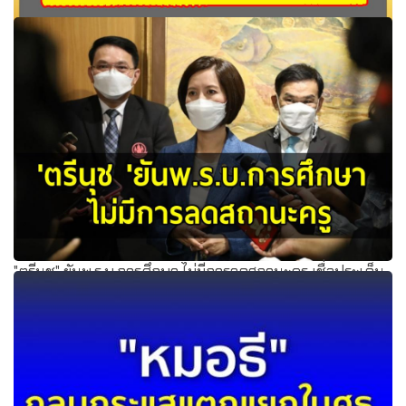
จำนวนตำแหน่งว่างตามประกาศรับสมัครคัดเลือกบุคคลเพื่อ
บรรจุและแต่งตั้งให้ดำรงตำแหน่งศึกษานิเทศก์ สังกัด สพฐ.
"ตรีนุช" ยันพ.ร.บ.การศึกษา ไม่มีการลดสถานะครู เชื่อประเด็น
หลักกม.ไม่แตะต้องอะไรที่กระทบคุณภาพชีวิตครู