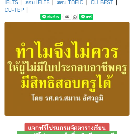
IELTS
|
สอบ IELTS
|
สอบ TOEIC
|
CU-BEST
|
CU-TEP
|
แจกฟรีโปรแกรมจัดตารางเรียน