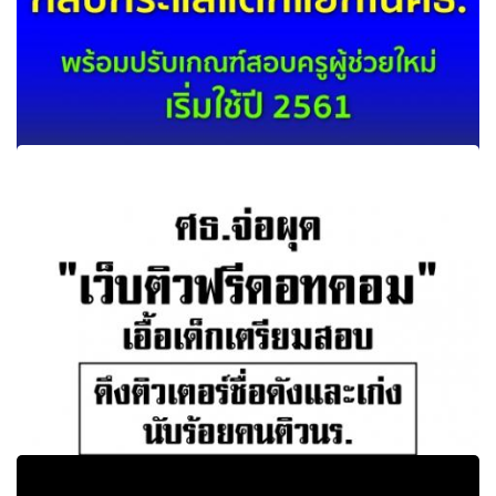
"หมอธี"กลบกระแสแตกแยกในศธ. ย้ำทุกฝ่ายต้องมีส่วนร่วม
สร้างความเปลี่ยนแปลง ปฏิรูปการศึกษาให้ได้