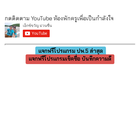
กดติดตาม YouTube ห้องพักครูเพื่อเป็นกำลังใจ
แจกฟรีโปรแกรม ปพ.5 ล่าสุด
แจกฟรีโปรแกรมเช็คชื่อ บันทึกความดี