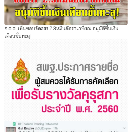
ก.ค.ศ. เห็นชอบจัดสรร 2.3หมื่นอัตราเกษียณ อนุมัติขึ้นเงิน
เดือนขั้นทะลุ!