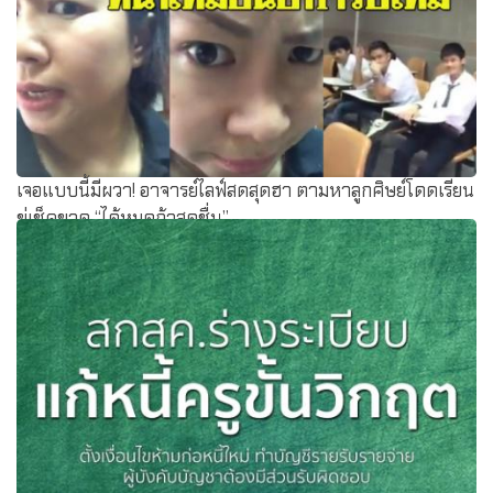
infoGraphics เพื่อสร้างความรู้ความเข้าใจพ.ร.บ.การตั้งท้องใน
วัยรุ่น
เจอแบบนี้มีผวา! อาจารย์ไลฟ์สดสุดฮา ตามหาลูกศิษย์โดดเรียน
ขู่เช็คขาด “ได้หมดถ้าสดชื่น”