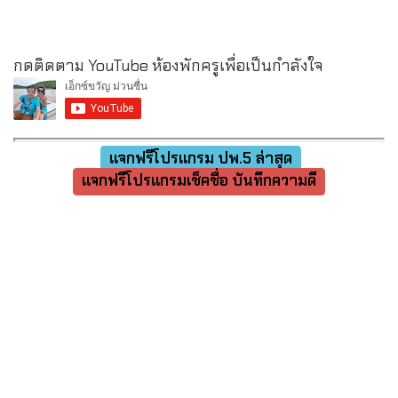
กดติดตาม YouTube ห้องพักครูเพื่อเป็นกำลังใจ
แจกฟรีโปรแกรม ปพ.5 ล่าสุด
แจกฟรีโปรแกรมเช็คชื่อ บันทึกความดี