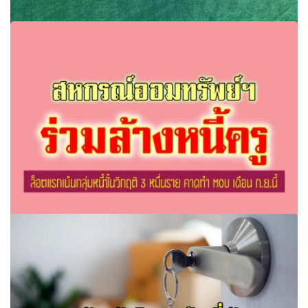
สกสค.เดินหน้าแก้ปัญหาหนี้สินครู ยกร่างระเบียบแก้ไขแบบ
ครบวงจร
สหกรณ์ออมทรัพย์ฯ ร่วมล้างหนี้ครู "พิษณุ" เผยมี 80% สนใจ
ร่วมโครงการ