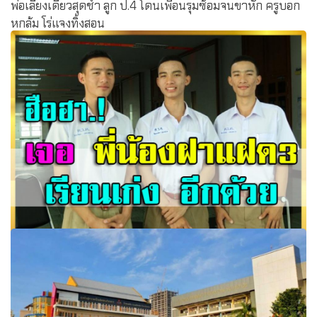
พ่อเลี้ยงเดี่ยวสุดช้ำ ลูก ป.4 โดนเพื่อนรุมซ้อมจนขาหัก ครูบอก
หกล้ม โร่แจงทิ้งสอน
ฮือฮา เจอ พี่น้องฝาแฝด3 เรียนเก่ง สอบสัมภาษณ์คณะ
เดียวกัน !!มหาวิทยาลัยอุบลราชธานี ..