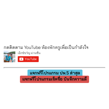
กดติดตาม YouTube ห้องพักครูเพื่อเป็นกำลังใจ
แจกฟรีโปรแกรม ปพ.5 ล่าสุด
แจกฟรีโปรแกรมเช็คชื่อ บันทึกความดี