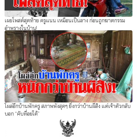
เผยโพสต์สุดท้าย ครูแนน เหมือนเป็นลาง ก่อนถูกฆาตกรรม
อำพรางในบ้าน!
โผล่อีกบ้านพักครู สภาพพังสุดๆ ยิ่งกว่าบ้านผีสิง แต่เจ้าตัวกลับ
บอก “คับที่อยู่ได้”