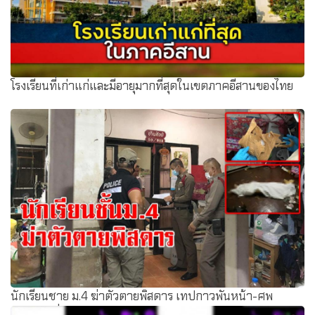
โรงเรียนที่เก่าแก่และมีอายุมากที่สุดในเขตภาคอีสานของไทย
นักเรียนชาย ม.4 ฆ่าตัวตายพิสดาร เทปกาวพันหน้า-ศพ
ตาค้าง เพื่อนเผยติดเกมหนัก