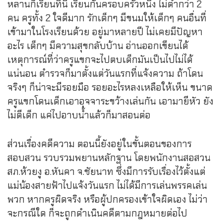
หลานก็เรียนที่นี่ เรียนกันครอบครัวหนึ่ง ไม่ต่ำกว่า 2
คน ครูทั้ง 2 ใจดีมาก รักเด็กๆ มีขนมให้เด็กๆ คนอื่นที่
เข้ามาในโรงเรียนด้วย อยู่มาหลายปี ไม่เคยมีปัญหา
อะไร เด็กๆ มีความสุขกลับบ้าน อ่านออกเขียนได้
เหตุการณ์ที่ว่าครูแขกจะไปตบเด็กมันเป็นไปไม่ได้
แน่นอน ตำรวจก็มาตั้งแต่วันแรกที่แจ้งความ ถ้าโดน
จริงๆ ก็น่าจะมีรอยมือ รอยอะไรหลงเหลือให้เห็น ขนาด
ครูแขกโดนเด็กเอาอุจจาระขว้างเล่นกัน เอามายีหัว ยัง
ไม่ตีเด็ก แค่ไปอาบน้ำแล้วก็มาสอนต่อ
ส่วนเรื่องคดีความ ตอนนี้ยังอยู่ในขั้นตอนของการ
สอบสวน รวบรวมพยานหลักฐาน โดยพนักงานสอสวน
สภ.ห้วยงู อ.หันคา จ.ชัยนาท ซึ่งมีการรับเรื่องไว้ตั้งแต่
แม่น้องสายฟ้าไปแจ้งวันแรก ไม่ได้มีการเล่นพรรคเล่น
พวก หากครูผิดจริง หรือผู้ปกครองเข้าใจผิดเอง ไม่ว่า
จะกรณีใด ก็จะถูกดำเนินคดีตามกฎหมายต่อไป