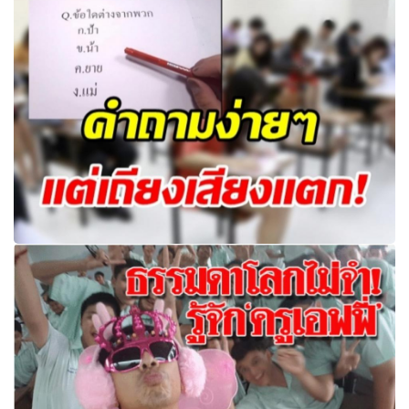
ชาวเน็ตเสียงแตก! ข้อสอบ ก.พ. กับคำถามเดาใจข้อใดต่างจาก
พวก