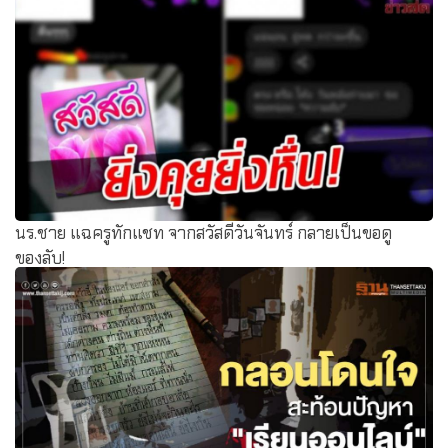
นร.ชาย แฉครูทักแชท จากสวัสดีวันจันทร์ กลายเป็นขอดู
ของลับ!