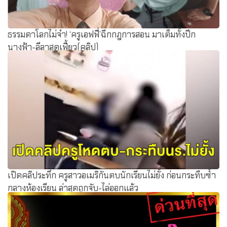
ธรรมดาโลกไม่จำ! ‘ครูเอฟฟี่’ฉีกกฎการสอน มาเต็มทั้งปีก
นางฟ้า-ลีลาสุดเฟี้ยว(คลิป)
เปิดคลิประทึก ครูสาวอเมริกันตบนักเรียนไม่ยั้ง ก่อนกระทืบซ้ำ
กลางห้องเรียน ล่าสุดถูกจับ-ไล่ออกแล้ว