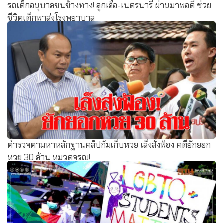
รถเด็กอนุบาลชนข้างทาง! ลูกเสือ-เนตรนารี ผ่านมาพอดี ช่วย
ชีวิตเด็กพาส่งโรงพยาบาล
ตำรวจตามหาหลักฐานคลิปก้มเก็บหวย เล็งสั่งฟ้อง คดียักยอก
หวย 30 ล้าน หมวดจรูญ!