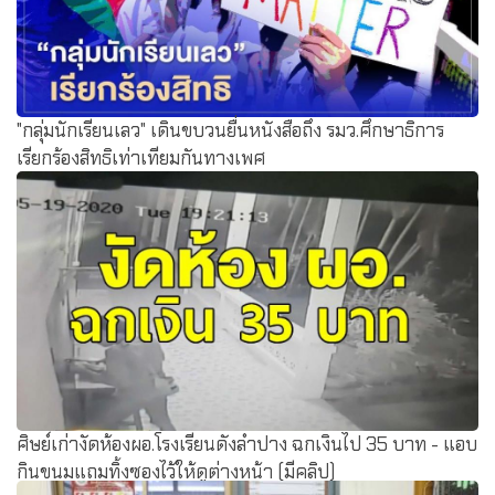
"กลุ่มนักเรียนเลว" เดินขบวนยื่นหนังสือถึง รมว.ศึกษาธิการ
เรียกร้องสิทธิเท่าเทียมกันทางเพศ
ศิษย์เก่างัดห้องผอ.โรงเรียนดังลำปาง ฉกเงินไป 35 บาท - แอบ
กินขนมแถมทิ้งซองไว้ให้ดูต่างหน้า (มีคลิป)