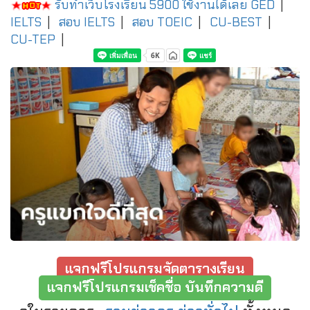
รับทำเว็บโรงเรียน 5900 ใช้งานได้เลย
GED
|
IELTS
|
สอบ IELTS
|
สอบ TOEIC
|
CU-BEST
|
CU-TEP
|
แจกฟรีโปรแกรมจัดตารางเรียน
แจกฟรีโปรแกรมเช็คชื่อ บันทึกความดี