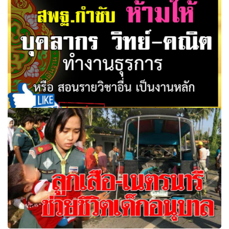
สพฐ.กำชับ ห้ามให้ บุคลากรวิทย์-คณิต ทำงานธุรการ หรือ
สอนรายวิชาอื่น เป็นงานหลัก