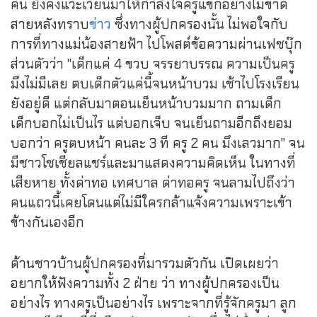
คน ยังคงแวะเวียนมาให้กำลังใจครูแขกอย่างไม่ขาด
สายหลังทราบ
ข่าว
ซึ่งทางผู้ปกครองนั้น ไม่พอใจกับ
การที่ทางแม่น้องสายฟ้า ไปโพสต์ข้อความผ่านเฟซบุ๊ก
ส่วนตัวว่า
"เด็กแค่ 4 ขวบ จรรยาบรรณ ความเป็นครู
มึงไม่มีเลย ตบเด็กตัวแค่นี้จนหน้าบวม เช้าไปโรงเรียน
ยังอยู่ดี แต่กลับมาตอนเย็นหน้าบวมมาก ถามเด็ก
เด็กบอกไม่เป็นไร แต่บอกเจ็บ จนเย็นถามอีกถึงยอม
บอกว่า ครูตบหน้า คนละ 3 ที ครู 2 คน มึงเลวมาก"
จน
มีชาวโซเชียลแชร์และมาแสดงความคิดเห็น ในทางที่
เสียหาย ทั้งด่าทอ เทศบาล ด่าทอครู จนลามไปถึงว่า
คนแถวนี้เคยโดนแต่ไม่มีใครกล้าแจ้งความเพราะเข้า
ข้างกันเองอีก
ด้านชาวบ้านผู้ปกครองที่มารวมตัวกัน เปิดเผยว่า
อยากให้ฟังความทั้ง 2 ฝ่าย ว่า ทางผู้ปกครองเป็น
อย่างไร ทางครูเป็นอย่างไร เพราะจากที่รู้จักครูมา ลูก