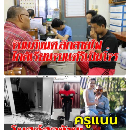
หมดอนาคต!นศ.ใกล้เรียนจบแต่ดันเป็นโจรลักสายไฟ อ้าง
ครอบครัวมีหนี้ไม่อยากขอเงินแม่