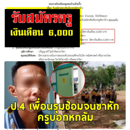
รับสมัครครูอัตราจ้าง วุฒิป.ตรีทุกสาขา เงินเดือน 6,000.- บาท
(หกพันบาท) - สมัครออนไลน์