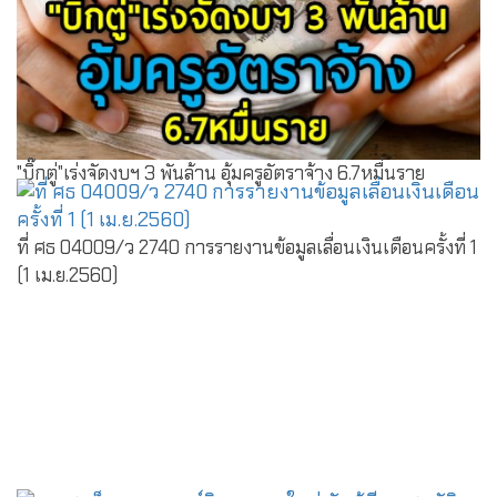
"บิ๊กตู่"เร่งจัดงบฯ 3 พันล้าน อุ้มครูอัตราจ้าง 6.7หมื่นราย
ที่ ศธ 04009/ว 2740 การรายงานข้อมูลเลื่อนเงินเดือนครั้งที่ 1
(1 เม.ย.2560)