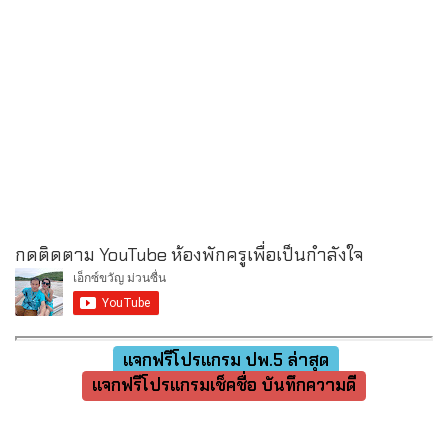
กดติดตาม YouTube ห้องพักครูเพื่อเป็นกำลังใจ
แจกฟรีโปรแกรม ปพ.5 ล่าสุด
แจกฟรีโปรแกรมเช็คชื่อ บันทึกความดี