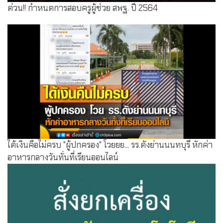
ด่วน!! กำหนดการสอบครูผู้ช่วย สพฐ. ปี 2564
ได้เงินคือไม่ครบ "ผู้ปกครอง" โวยยย... รร.ดังย่านนนทบุรี หักค่า
อาหารกลางวันทั่นที่เรียนออนไลน์