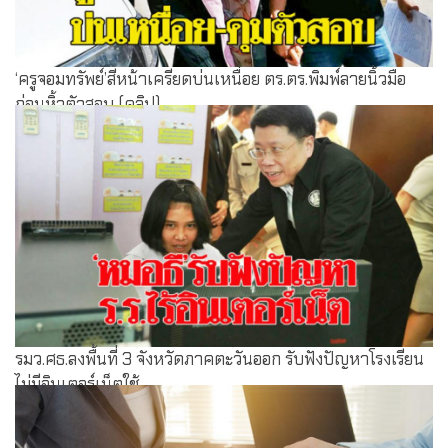
‘ครูจอมทรัพย์’สีหน้าเครียดบ่นเหนื่อย ตร.ตร.พิมพ์ลายนิ้วมือ
ก่อนหิ้วตัวสอบ (คลิป)
รมว.ศธ.ลงพื้นที่ 3 จังหวัดภาคตะวันออก รับฟังปัญหาโรงเรียน
ไม่มีอินเตอร์เน็ตใช้