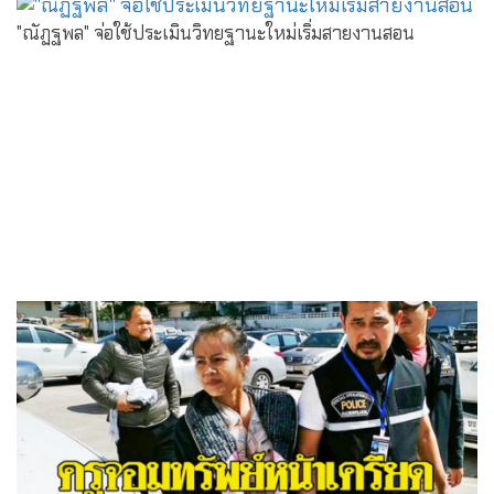
"ณัฏฐพล" จ่อใช้ประเมินวิทยฐานะใหม่เริ่มสายงานสอน