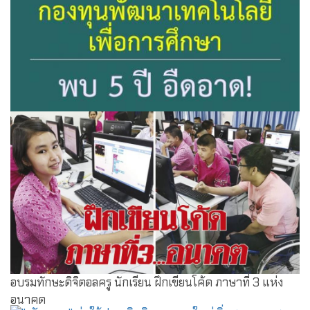
ยกเครื่องกองทุนเทคโนฯการศึกษา พบ5ปีอืดอาด 5 ปีเสร็จ
เพียง 6 โครงการ
อบรมทักษะดิจิตอลครู นักเรียน ฝึกเขียนโค้ด ภาษาที่ 3 แห่ง
อนาคต