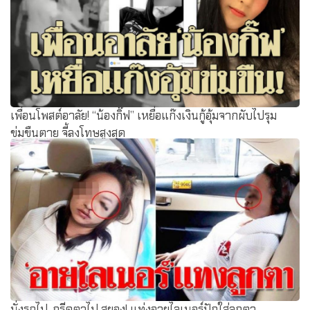
เพื่อนโพสต์อาลัย! “น้องกิ๊ฟ” เหยื่อแก๊งเงินกู้อุ้มจากผับไปรุม
ข่มขืนตาย จี้ลงโทษสูงสุด
นั่งรถไป-กรีดตาไป สยอง! แท่งอายไลเนอร์ปักใส่ลูกตา