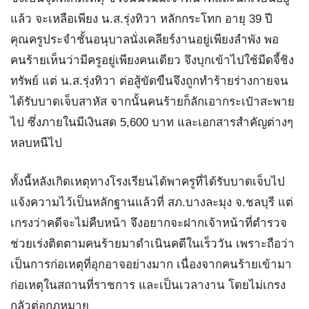
แล้ว จะเหลือเพียง น.ส.รุ่งทิวา หลักกระโทก อายุ 39 ปี
คุณครูประจำชั้นอนุบาลนั่งเคลียร์งานอยู่เพียงลำพัง พอ
คนร้ายเห็นว่ามีครูอยู่เพียงคนเดียว จึงบุกเข้าไปใช้มีดจี้ชิง
ทรัพย์ แต่ น.ส.รุ่งทิวา ต่อสู้ขัดขืนจึงถูกทำร้ายร่างกายจน
ได้รับบาดเจ็บสาหัส จากนั้นคนร้ายก็ลักเอากระเป๋าสะพาย
ไป ซึ่งภายในมีเงินสด 5,600 บาท และเอกสารสำคัญต่างๆ
หลบหนีไป
ทั้งนี้หลังเกิดเหตุทางโรงเรียนได้พาครูที่ได้รับบาดเจ็บไป
แจ้งความไว้เป็นหลักฐานแล้วที่ สภ.บางละมุง จ.ชลบุรี แต่
เกรงว่าคดีจะไม่คืบหน้า จึงอยากจะฝากเจ้าหน้าที่ตำรวจ
ช่วยเร่งติดตามคนร้ายมาดำเนินคดีในเร็ววัน เพราะถือว่า
เป็นการก่อเหตุที่อุกอาจอย่างมาก เนื่องจากคนร้ายเข้ามา
ก่อเหตุในสถานที่ราชการ และเป็นเวลางาน โดยไม่เกรง
กลัวต่อกฎหมาย