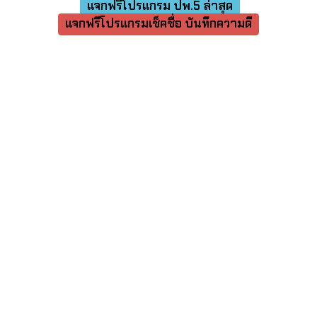
แจกฟรีโปรแกรม ปพ.5 ล่าสุด
แจกฟรีโปรแกรมเช็คชื่อ บันทึกความดี