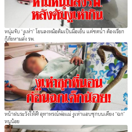
หนุ่มจับ “งูเห่า” โยนลงหม้อต้มเป็นมื้อเย็น แค่ซดน้ำ ต้องเรียก
กู้ภัยหามส่ง รพ.
หน้าฝนระวังให้ดี! อุทาหรณ์พ่อแม่ งูเห่าแอบซุกบนเตียง “ฉก”
หนูน้อย