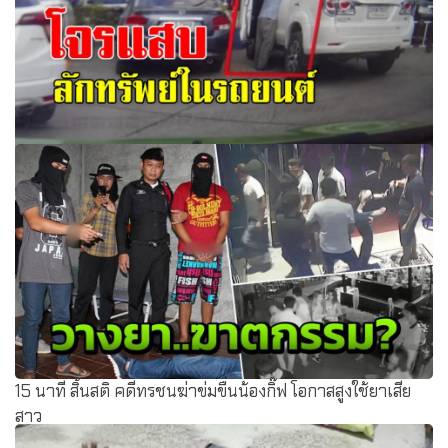
หญิงโพสต์เตือนภัย!! โจรแสบลักทรัพย์ในรถยนต์สูญไปแสนกว่า
ย่านโรงเรียนชื่อดัง
15 นาที สิ้นสติ คดีทรชนฆ่าข่มขืนน้องกิ๊ฟ โอกาสสูงใช้ยาเสีย
สาว