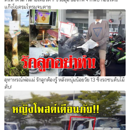
แก๊งโฉดรุมโทรมจนตาย
อุทาหรณ์พ่อแม่ รักลูกต้องรู้ หลังหนุ่มน้อยวัย 13 ซิ่งรถชนต้นไม้
ดับ!