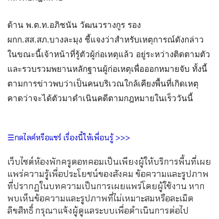
ด้าน พ.ต.ท.อภิชนัน วัฒนวรางกูร รอง
ผกก.สส.สภ.บางละมุง ชี้แจงว่าสำหรับเหตุการณ์ดังกล่าว
ในขณะนี้เจ้าหน้าที่รู้ตัวผู้ก่อเหตุแล้ว อยู่ระหว่างติดตามตัว
และรวบรวมพยานหลักฐานผู้ก่อเหตุเพื่อออกหมายจับ ทั้งนี้
ตามการข่าวพบว่าเป็นคนบริเวณใกล้เคียงพื้นที่เกิดเหตุ
คาดว่าจะได้ตัวมาดำเนินคดีตามกฎหมายในเร็ววันนี้
☰กดไลค์หรือแชร์ เรื่องนี้ให้เพื่อนรู้ >>>
เว็บไซต์ห้องพักครูดอทคอมเป็นเพียงผู้ให้บริการพื้นที่เผย
แพร่ความรู้เพื่อประโยชน์ของสังคม ข้อความและรูปภาพ
ที่ปรากฏในบทความเป็นการเผยแพร่โดยผู้ใช้งาน หาก
พบเห็นข้อความและรูปภาพที่ไม่เหมาะสมหรือละเมิด
ลิขสิทธิ์ กรุณาแจ้งผู้ดูแลระบบเพื่อดำเนินการต่อไป