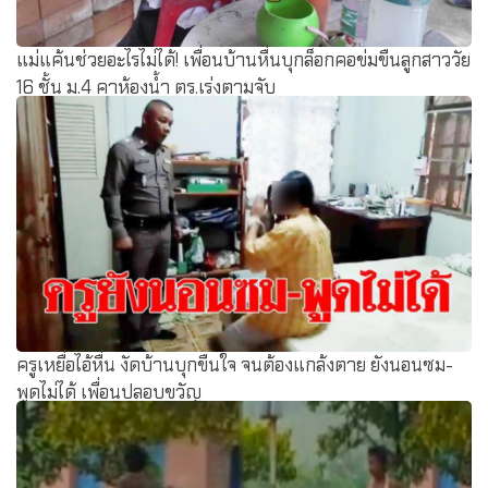
แม่แค้นช่วยอะไรไม่ได้! เพื่อนบ้านหื่นบุกล็อกคอข่มขืนลูกสาววัย
16 ชั้น ม.4 คาห้องน้ำ ตร.เร่งตามจับ
ครูเหยื่อไอ้หื่น งัดบ้านบุกขืนใจ จนต้องแกล้งตาย ยังนอนซม-
พูดไม่ได้ เพื่อนปลอบขวัญ