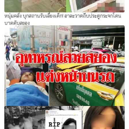
หนุ่มคลั่ง บุกสถานรับเลี้ยงเด็ก! อาละวาดถีบประตูกระจกโดน
บาดดับสยอง
อุทาหรณ์ สวยสยอง สาวแต่งหน้าบนรถ “ตา”ทะลุ! “อายไลเนอ
ร์”ทิ่มใส่ เขียนเพิ่มขณะนั่งแท็กซี่