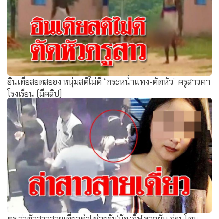
อินเดียสยดสยอง หนุ่มสติไม่ดี “กระหน่ำแทง-ตัดหัว” ครูสาวคา
โรงเรียน (มีคลิป)
ตร.ล่าตัวสาวสายเดี่ยวดำ! ช่วยอุ้ม‘น้องกิ๊ฟ’จากผับ ก่อนโดน