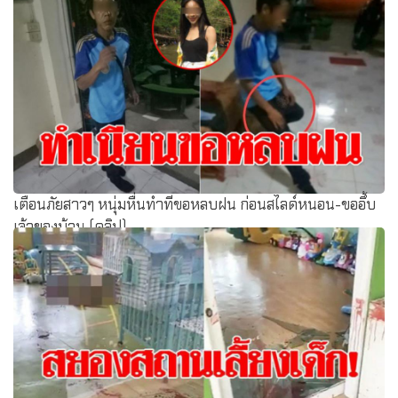
เตือนภัยสาวๆ หนุ่มหื่นทำทีขอหลบฝน ก่อนสไลด์หนอน-ขออึ้บ
เจ้าของบ้าน (คลิป)