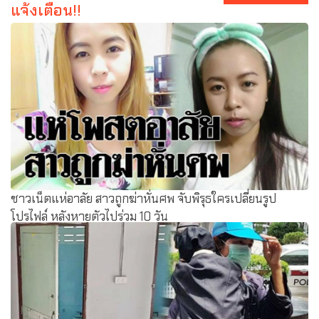
แจ้งเตือน!!
ชาวเน็ตแห่อาลัย สาวถูกฆ่าหั่นศพ จับพิรุธใครเปลี่ยนรูป
โปรไฟล์ หลังหายตัวไปร่วม 10 วัน