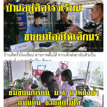
บ้านติดรั้วโรงเรียน! สารภาพสิ้นไส้ จากเด็กส่งยาผันตัวเป็น
เอเย่นต์ แถมลูกค้าเป็นเด็กนร.