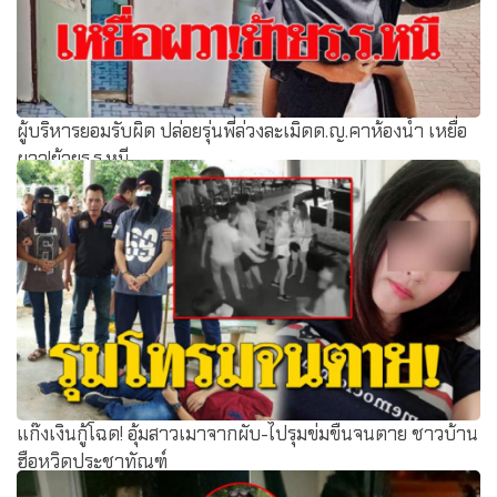
ผู้บริหารยอมรับผิด ปล่อยรุ่นพี่ล่วงละเมิดด.ญ.คาห้องน้ำ เหยื่อ
ผวา!ย้ายร.ร.หนี
แก๊งเงินกู้โฉด! อุ้มสาวเมาจากผับ-ไปรุมข่มขืนจนตาย ชาวบ้าน
ฮือหวิดประชาทัณฑ์