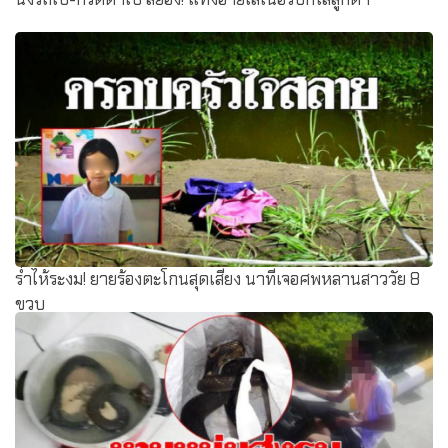
ร่ำไห้ระงม! ยายร้องตะโกนสุดเสียง นาทีเจอศพหลานสาววัย 8
ขวบ