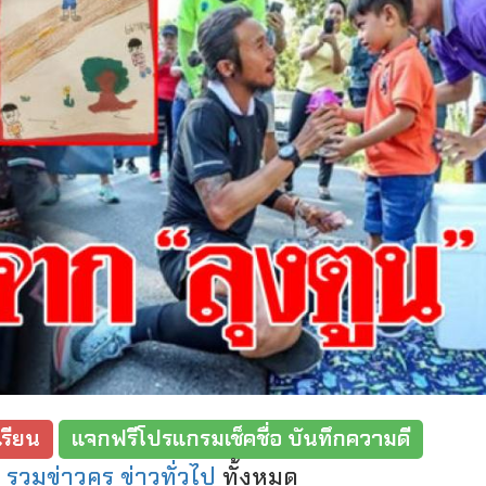
รียน
แจกฟรีโปรแกรมเช็คชื่อ บันทึกความดี
:
รวมข่าวครู ข่าวทั่วไป
ทั้งหมด