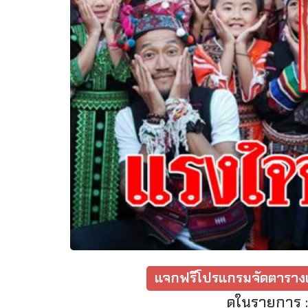
แจกฟรีโปรแกรมจัดตารางเ
ดูในรายการ 