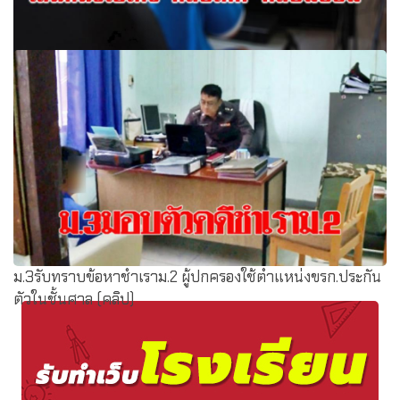
เสื่อมหนัก ! เรียนออนไลน์ ครูไลน์กลุ่มหนังโป๊เด้ง คลิปเด็ก ลับ ๆ
มัธยม ทำผวาอื้อ
ม.3รับทราบข้อหาชำเราม.2 ผู้ปกครองใช้ตำแหน่งขรก.ประกัน
ตัวในชั้นศาล (คลิป)