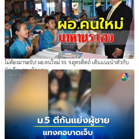
ไม่ต้องมารอรับ! ผอ.คนใหม่ รร. จ.อุตรดิตถ์ เดินแนะนำตัวกับ
นักเรียนตามห้องเอง