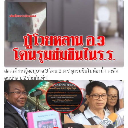
สลดเด็กหญิงอนุบาล 3 โดน 3 ด.ช.รุมข่มขืนในห้องน้ำ ตะลึง
อนุบาล ป.2 ร่วมกันทำ!