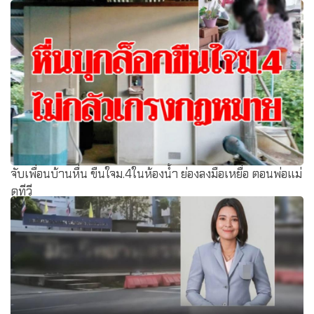
จับเพื่อนบ้านหื่น ขืนใจม.4ในห้องนํ้า ย่องลงมือเหยื่อ ตอนพ่อแม่
ดูทีวี