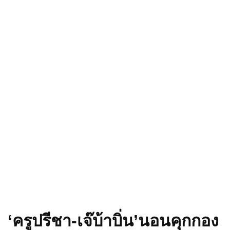
‘ครูปรีชา-เจ๊บ้าบิ่น’นอนคุกกอง