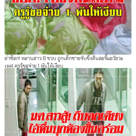
ย่าช็อก! หลานสาว 8 ขวบ ถูกเด็กชายจับขึงดินสอจิ้มอวัยวะ
เพศ ครูรู้ขอจ่าย 1 พันให้เงียบ