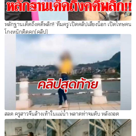
หลักฐานเด็ดถึงคดีพลิก!! ‘ทีมครู’เปิดคลิปเสียงน็อก เปิดโทษคน
โกงหนักติดคุก(คลิป)
สลด ครูสาวจีนล้างเท้าในแม่น้ำ พลาดท่าจมดับ หลังถอด
รองเท้าเต้น-ถ่ายคลิป