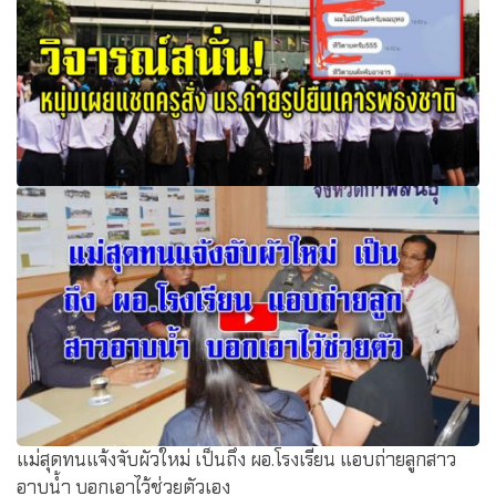
วิจารณ์สนั่น! หนุ่มเผยแชตครูสั่ง นร.ถ่ายรูปยืนเคารพธงชาติ
ชาวเน็ตติง ไร้สาระ ทำการศึกษาไทยล้าหลัง
แม่สุดทนแจ้งจับผัวใหม่ เป็นถึง ผอ.โรงเรียน แอบถ่ายลูกสาว
อาบน้ำ บอกเอาไว้ช่วยตัวเอง