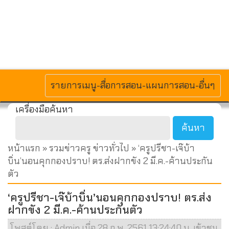
MENU
รายการเมนู-สื่อการสอน-แผนการสอน-อื่นๆ
เครื่องมือค้นหา
หน้าแรก
»
รวมข่าวครู ข่าวทั่วไป
» ‘ครูปรีชา-เจ๊บ้า
บิ่น’นอนคุกกองปราบ! ตร.ส่งฝากขัง 2 มี.ค.-ค้านประกัน
ตัว
‘ครูปรีชา-เจ๊บ้าบิ่น’นอนคุกกองปราบ! ตร.ส่ง
ฝากขัง 2 มี.ค.-ค้านประกันตัว
โพสต์โดย : Admin เมื่อ 28 ก.พ. 2561 13:24:40 น. เข้าชม