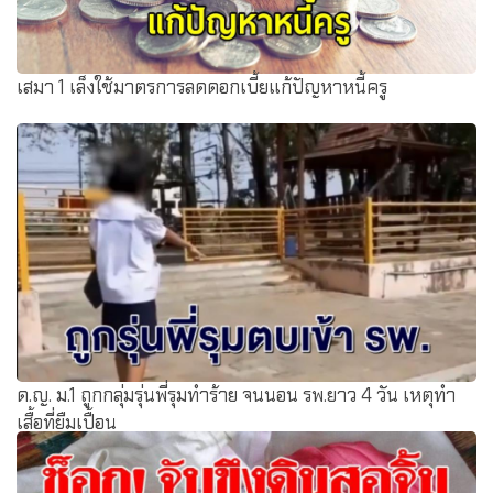
เสมา 1 เล็งใช้มาตรการลดดอกเบี้ยแก้ปัญหาหนี้ครู
ด.ญ. ม.1 ถูกกลุ่มรุ่นพี่รุมทำร้าย จนนอน รพ.ยาว 4 วัน เหตุทำ
เสื้อที่ยืมเปื้อน