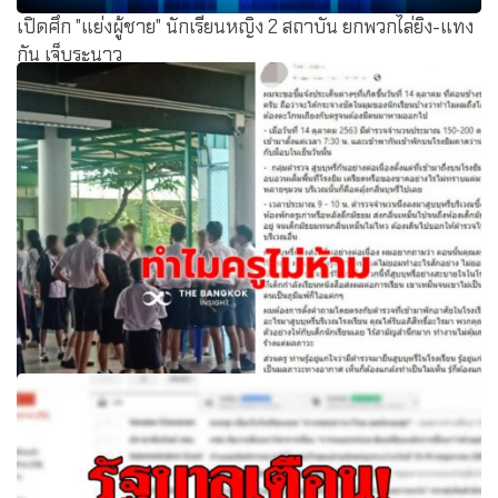
เปิดศึก "แย่งผู้ชาย" นักเรียนหญิง 2 สถาบัน ยกพวกไล่ยิง-แทง
กัน เจ็บระนาว
จัดการแล้ว! ‘ผอ.ราชวินิต’ แจงปม ‘ตำรวจ’ สูบบุหรี่ในโรงเรียน