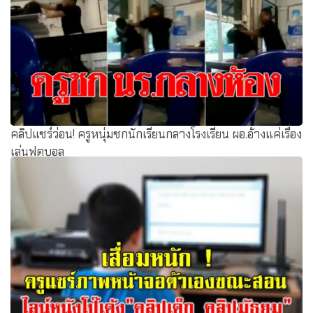
คลิปแชร์ว่อน! ครูหนุ่มชกนักเรียนกลางโรงเรียน ผอ.อ้างแค่เรื่อง
เล่นฟุตบอล