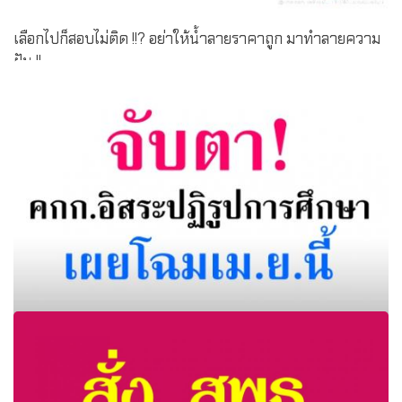
เลือกไปก็สอบไม่ติด !!? อย่าให้น้ำลายราคาถูก มาทำลายความ
ฝัน !!
จับตา!คกก.อิสระปฏิรูปการศึกษาเผยโฉมเม.ย.นี้