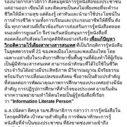
รองนายกฯกล่าวอีกว่า สังคมยุคนี้การรู้หนังสือของประชาชน
แค่อ่านออก เขียนได้ และคิดเลขเป็นคงไม่เพียงพอที่จะดำรง
ชีวิตให้มีความสุข แต่ต้องรู้ เท่าทันและนำมาใช้ประโยชน์ใน
การดำรงชีวิต รวมทั้งการเรียนและประกอบอาชีพให้ดีขึ้น ดัง
นั้น ทุกภาคส่วนที่เกี่ยวข้องกับการส่งเสริมการรู้หนังสือตลอด
จนองค์การยูเนสโก จึงร่วมกันสนับสนุนการรู้หนังสือที่
สอดคล้องกับสังคมโลกยุคดิจิทัลอย่างจริงจัง
เพื่อแก้ปัญหา
วิกฤติความไร้เดียงสาทางสารสนเทศ
ที่เป็นวิกฤติการรู้หนังสือ
ในยุคศตวรรษที่ 21 ของพลเมืองโลกและพลเมืองไทย โดย
เฉพาะอย่างยิ่งในระดับการศึกษาขั้นพื้นฐานที่ต้องทำให้ผู้เรียน
เป็นผู้มีทักษะสารสนเทศ สามารถนำทักษะที่ได้ไปใช้ในชีวิต
ประจำวันได้อย่างมีประสิทธิภาพ มีวิจารณญาณ มีจริยธรรม
พร้อมรับการเปลี่ยนแปลงของสังคม ซึ่งอาจเป็นตัวแปรสำคัญ
ที่ส่งผลต่อการพัฒนาคุณภาพการศึกษาของประเทศอย่างมีนัย
สำคัญ การปฏิรูปการศึกษาที่สำเร็จของประเทศ อาจเริ่มต้น
จากความพยายามทำให้คนไทยเป็นผู้รู้หนังสือที่เรียก
ว่า
“Information Literate Person”
ม.ล.ปนัดดา ดิศกุล รมช.ศึกษาธิการ กล่าวว่า การรู้หนังสือใน
โลกยุคดิจิทัล เป้าหมายสำคัญคือ การพัฒนาทักษะการรู้
หนังสือที่จำเป็นของประชาชน ที่ยังขาดช่องทางเข้าถึง