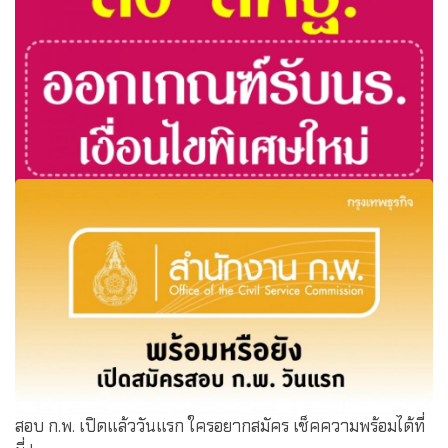
สั่งสพฐ.ออกเกณฑ์รับนร.เงื่อนไขพิเศษใหม่ ชี้กติกาเดิมเปิดช่อง
ทุจริต เพราะตัดสินใจโดยไม่กี่คน
สอบ ก.พ. เปิดแล้ววันแรก ใครอยากสมัคร เช็คความพร้อมได้ที่