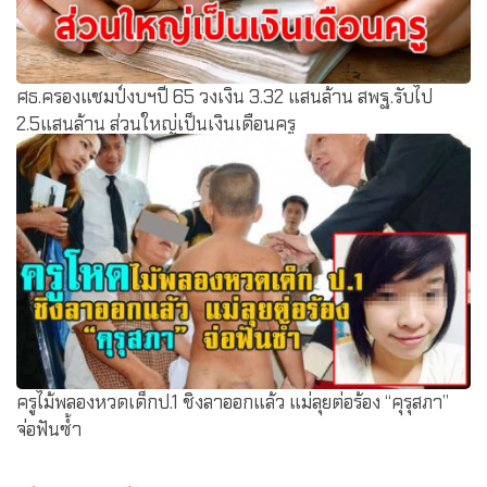
ศธ.ครองแชมป์งบฯปี 65 วงเงิน 3.32 แสนล้าน สพฐ.รับไป
2.5แสนล้าน ส่วนใหญ่เป็นเงินเดือนครู
ครูไม้พลองหวดเด็กป.1 ชิงลาออกแล้ว แม่ลุยต่อร้อง “คุรุสภา”
จ่อฟันซ้ำ