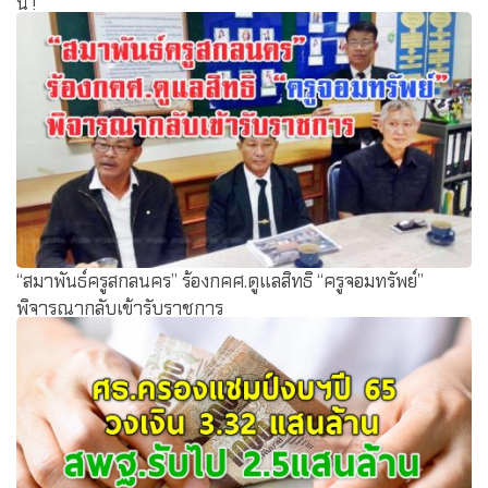
นี่ !
“สมาพันธ์ครูสกลนคร” ร้องกคศ.ดูแลสิทธิ “ครูจอมทรัพย์”
พิจารณากลับเข้ารับราชการ