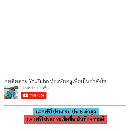
กดติดตาม YouTube ห้องพักครูเพื่อเป็นกำลังใจ
แจกฟรีโปรแกรม ปพ.5 ล่าสุด
แจกฟรีโปรแกรมเช็คชื่อ บันทึกความดี