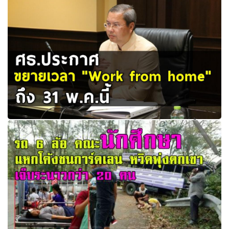
ศธ.ประกาศขยายเวลา "Work from home" ถึง 31 พ.ค.นี้
ป้องกันโควิด-19