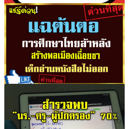
คุมเข้ม! “หน่วยราชการ” ดูงานยุโรป หวังกู้ภาพลักษณ์ประเทศ
แฉต้นตอการศึกษาไทยล้าหลัง สร้างพลเมืองเฉื่อยชา เด็กอ่าน
หนังสือไม่ออก