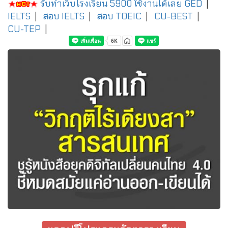
รับทำเว็บโรงเรียน 5900 ใช้งานได้เลย
GED
|
IELTS
|
สอบ IELTS
|
สอบ TOEIC
|
CU-BEST
|
CU-TEP
|