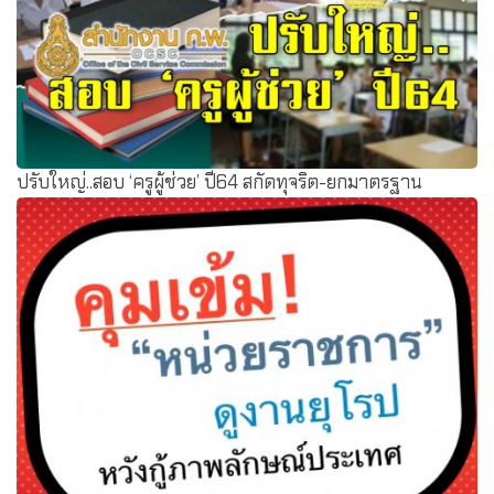
ปรับใหญ่..สอบ ‘ครูผู้ช่วย’ ปี64 สกัดทุจริต-ยกมาตรฐาน
ข้อสอบ??