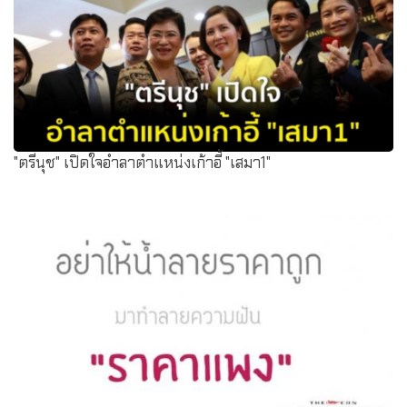
ก.ค.ศ.เผยครูสนใจยื่นขอวิทยฐานะตามเกณฑ์ใหม่ ก.ค.ศ.เร่งทำ
คู่มือแนวปฏิบัติ ย้ำยังสามารถใช้สิทธิยื่น
"ตรีนุช" เปิดใจอำลาตำแหน่งเก้าอี้ "เสมา1"