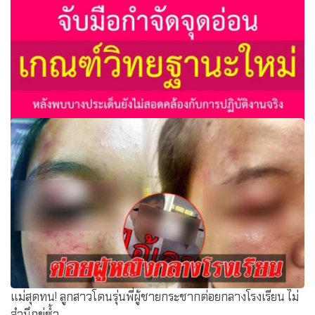
สพฐ.-ก.ค.ศ.จับมือกำจัดจุดอ่อนเกณฑ์วิทยฐานะใหม่
แม่สุดทน! ลูกสาวโดนรุ่นพี่ผู้ชายกระชากต่อยกลางโรงเรียน ไม่
สำนึกขู่ซ้ำ