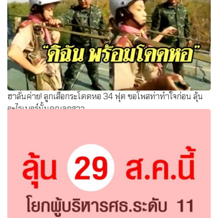
ฮาลั่นค่าย! ลูกเสือกระโดดหอ 34 ฟุต ขอโพสท่าทำใจก่อน ลุ้น
อะไรเบอร์นั้นคุณลูกสาว