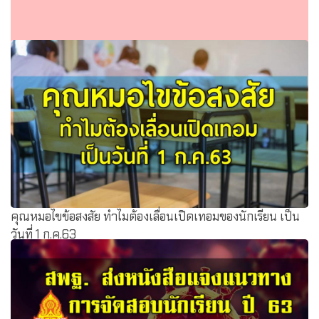
ลุ้น 29 ส.ค.นี้โยกผู้บริหารศธ.ระดับ 11 สกศ.ว่าง 1 ตำแหน่ง
เสนอรายชื่อโยกย้ายเข้าที่ประชุม
คุณหมอไขข้อสงสัย ทำไมต้องเลื่อนเปิดเทอมของนักเรียน เป็น
วันที่ 1 ก.ค.63