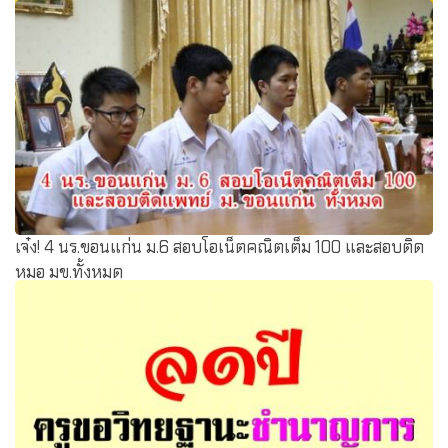
ผลวิจัยชี้เรียนครู 4ปีคุณภาพไม่ต่างเรียน5ปี
เจ๋ง! 4 นร.ขอนแก่น ม.6 สอบโอเน็ตคณิตเต็ม 100 และสอบติด
หมอ มข.ทั้งหมด