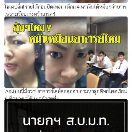
โอเคปลื้ม! รายได้ก่อนปิดเทอม เด็กม.4 หาเงินได้หมื่นกว่าบาท
เพราะเรียนเก่งคว้าเกรด4
เจอแบบนี้มีผวา! อาจารย์ไลฟ์สดสุดฮา ตามหาลูกศิษย์โดดเรียน
ขู่เช็คขาด “ได้หมดถ้าสดชื่น”