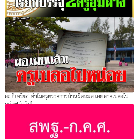
ก.ค.ศ.สั่งเช็คข้อมูล4หน่วยงาน เรียกบรรจุ2ครูอุ้มผาง พินิจศักดิ์
เร่งรัดให้ตอบกลับภายใน
ผอ.ก็เครียด! ทำไมครูตรวจการบ้านผิดหมด เผย อาจเบลอไป
หน่อย! (คลิป)