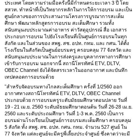
ประเทศ โดยความร่วมมือครั้งนี้มีกำหนดระยะเวลา 3 ปี โดย
สสวท. ทำหน้าที่เป็นวิทยากรหลักในการให้การอบรม และเป็น
ศูนย์กลางของการประสานงานโครงการบูรณาการสะเต็ม
ศึกษา พัฒนาหลักสูตรการอบรม สะเต็มศึกษา รวมทั้ง
สนับสนุนงบประมาณค่าอาหาร ค่าวัสดุอุปกรณ์ สื่อ เอกสาร
ประกอบการอบรม ไปยังโรงเรียนที่เป็นศูนย์การอบรมในทุก
สังกัด และในส่วนของ สพฐ. สช. อปท. กทม. และ กศน. ได้ตั้ง
โรงเรียนในสังกัดเป็นศูนย์อบรมครู ครอบคลุม 77 จังหวัด และ
สนับสนุนงบประมาณในการส่งครูและบุคลากรทางการศึกษา
เข้ารับการอบรม นอกจากนี้ สถานีโทรทัศน์ ETV, DLTV,
OBEC Channel ยังได้จัดสรรเวลาในออกอากาศ และบันทึก
เทปตลอดการอบรมด้วย
"สำหรับจัดอบรมทางไกลสะเต็มศึกษา ครั้งที่ 1/2560 ออก
อากาศทางสถานีโทรทัศน์ ETV, DLTV, OBEC Channel
ประกอบด้วย การอบรมครูระดับมัธยมศึกษาตอนปลาย วันที่
19 - 21 เม.ย. 2560 ระดับมัธยมศึกษาตอนต้น วันที่ 26-28 เม.ย.
2560 และระดับประถมศึกษา วันที่ 1-3 พ.ค. 2560 เป็นการ
อบรมผ่านโรงเรียนเป็นศูนย์การอบรมสะเต็มศึกษา ครอบคลุม
5 สังกัด ทั้ง สพฐ. สช. อปท. กศน. กทม. จำนวน 527 ศูนย์ ใน
77 จังหวัด แต่ละศูนย์จะมีครูพี่เลี้ยงประจำศูนย์ ซึ่งคาดว่าจะมี