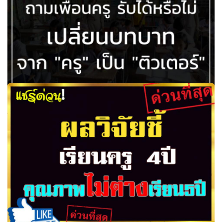
ถามครูทั่วประเทศ ยอมได้มั๊ย ลดสถานะ “ครู”เป็นแค่ “ติวเตอร์”
โดย กมลทิพย์ ใบเงิน เรียบเรียง