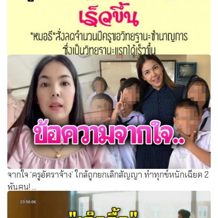
ก.ค.ศ. ปรับปรุงหลักเกณฑ์ ลดปีครูขอวิทยฐานะชำนาญการ
เร็วขึ้น
จากใจ ‘ครูอัตราจ้าง’ ใกล้ถูกยกเลิกสัญญา ทำทุกข์หนักเฉียด 2
พันคน! ...