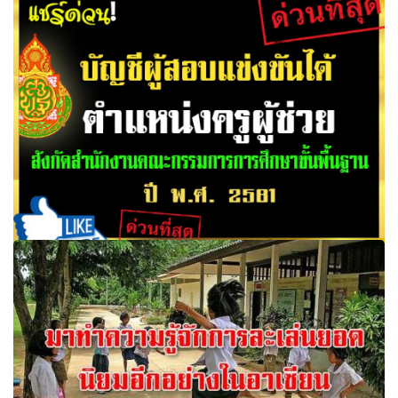
ผอ.เขตพื้นที่ฯหนุนหนังสือยืมเรียน สพป.ขก.1 ชงเริ่มชั้น ป.4
บัญชีผู้สอบแข่งขันได้ ตำแหน่งครูผู้ช่วย สังกัดสำนักงานคณะ
กรรมการการศึกษาขั้นพื้นฐาน ปี พ.ศ. 2561