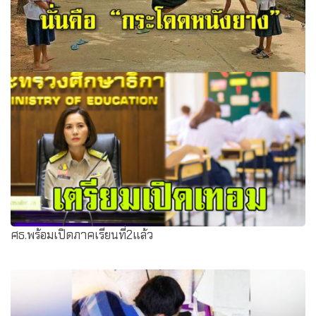
มาทำความรู้จักการละเล่นยอดนิยมอีกอย่างในอาเซียน นั่นคือ
“กระโดดหนังยาง”
​ศธ.​พร้อ​มเปิด​ภาคเ​รียนที่2แ​ล้ว