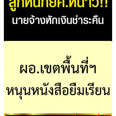
ลูกหนี้กยศ.หนาว!!นายจ้างหักเงินชำระคืน (กยศ.) กำหนดแนว
ปฏิบัตินายจ้างหักเงินเดือนผู้กู้