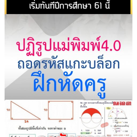
ศธ. เดินเครื่องร.ร.นิติบุคคล นำร่อง 77 ร.ร.ด้อยโอกาส เริ่มทันที
ปีการศึกษา 61 นี้
ปฏิรูปแม่พิมพ์4.0 ถอดรหัสแกะบล็อกฝึกหัดครู ให้เกิดความต่อ
เนื่องและมีคุณภาพ