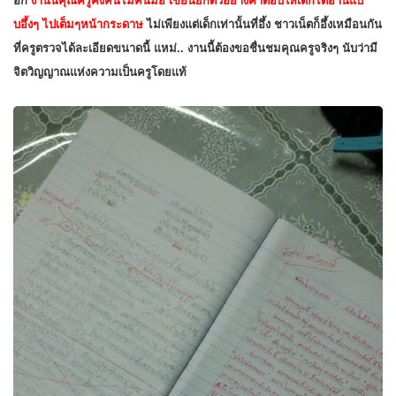
อีก
งานนี้คุณครูคงคันไม่คันมือ เขียนยกตัวอย่างคำตอบให้เด็กได้อ่านแบ
บอึ้งๆ ไปเต็มๆหน้ากระดาษ
ไม่เพียงแต่เด็กเท่านั้นที่อึ้ง ชาวเน็ตก็อึ้งเหมือนกัน
ที่ครูตรวจได้ละเอียดขนาดนี้ แหม่.. งานนี้ต้องขอชื่นชมคุณครูจริงๆ นับว่ามี
จิตวิญญาณแห่งความเป็นครูโดยแท้