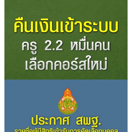
ด่วน!! รมว.ศธ.เตรียมปรับปรุงเกณฑ์ประเมินวิทยฐานะใหม่
สอนเกินภาระงานได้’ความชอบ-ผลงาน’
ครู2.2หมื่นไม่เสียสิทธิคูปองช้อปปิ้งคอร์ส คืนค่าเสียหายยกเลิก
หลัก 87 หลักสูตรพัฒนาครู