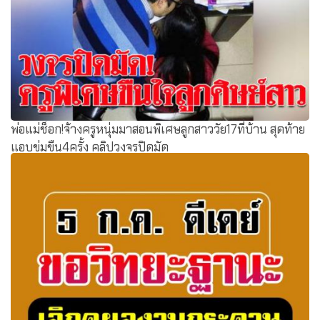
พ่อแม่ช็อก!จ้างครูหนุ่มมาสอนพิเศษลูกสาววัย17ที่บ้าน สุดท้าย
แอบข่มขืน4ครั้ง คลิปวงจรปิดมัด