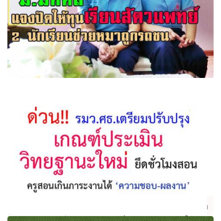
“ม.มหิดล” แจงปัดให้ทุนเรียนสัตวแพทย์ 2 นักเรียนช่วยหมาถูก
รถชน