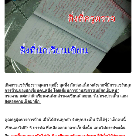
เกิดการแชร์เรื่องราวสุดฮา สุดอึ้ง สุดทึ่ง กันว่อนเน็ต หลังจากที่มีการแชร์สมุด
การบ้านของนักเรียนคนหนึ่ง โดยเขียนการบ้านส่งยาวเหยียดเต็มหน้า
กระดาษ แต่ทว่านักเรียนคนดังกล่าวคงเขียนคำตอบมาไม่ตรงประเด็น แถม
ยังลอกตามเน็ตมาอีก
คุณครูผู้ตรวจการบ้าน เมื่อได้อ่านทุกคำ จับทุกประเด็น จึงได้รู้ว่าเด็กคนนี้
เขียนเองไม่ถึง 5 บรรทัด ที่เหลือลอกมาจากเว็บทั้งนั้น แถมไม่ตรงประเด็น