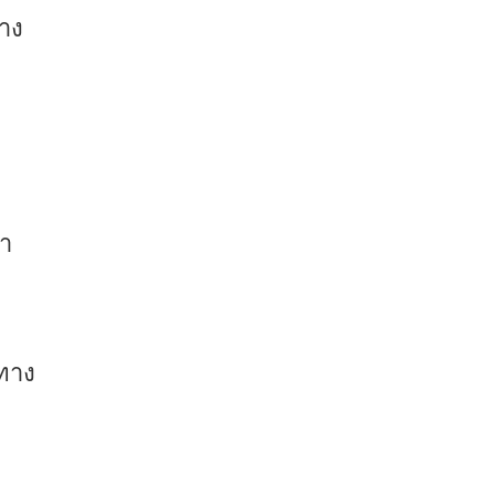
าง
ำ
นทาง