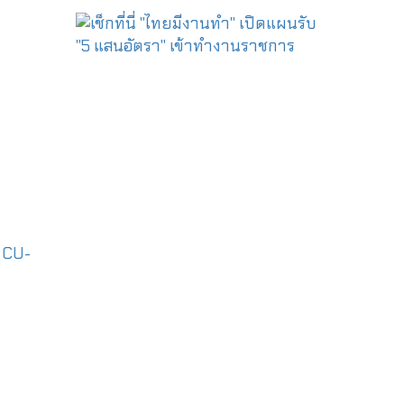
|
CU-