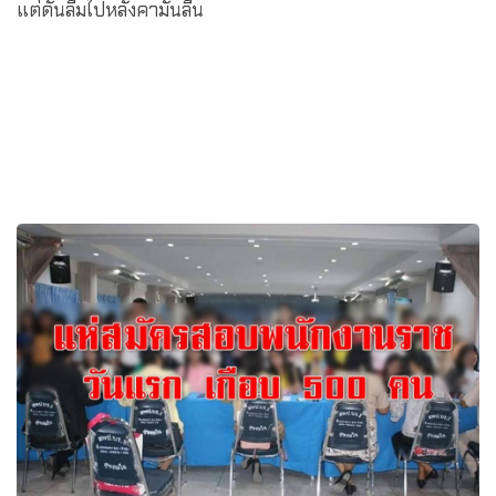
แต่ดันลืมไปหลังคามันลื่น