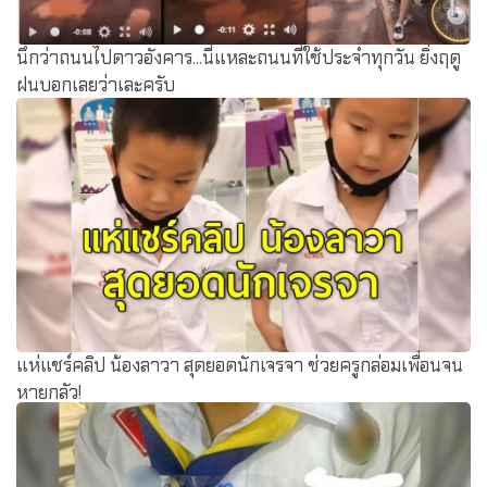
นึกว่าถนนไปดาวอังคาร...นี่แหละถนนที่ใช้ประจำทุกวัน ยิ่งฤดู
ฝนบอกเลยว่าเละครับ
แห่แชร์คลิป น้องลาวา สุดยอดนักเจรจา ช่วยครูกล่อมเพื่อนจน
หายกลัว!