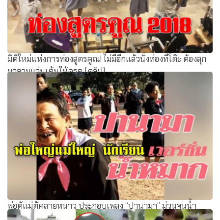
มิติใหม่แห่งการท่องสูตรคูณ! ไม่มีอีกแล้วนั่งท่องที่โต๊ะ ต้องลุก
มาสวมแว่นเต้นให้ครูดู (คลิป)
พ่อตู้แม่ตู้คลายหนาว ประกอบเพลง “ปานามา” ม่วนจนน้ำ
หมากกระฉอก