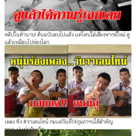
คลิปในตำนาน! ต้นฉบับลบไปแล้ว แต่โดนใส่เสียงพากย์ใหม่ ดู
แล้วเหมือนไปท่องโลก
เพลง ซัง #วาเลนไทน์ กะเเค่วันที่14กุมภาฯบ่ได้สำคัญ
หนา...บ่เเม่นวันเกิด...