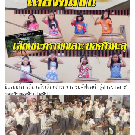
แชร์กระหึ่ม! คุณครูร้องเพลงลูกทุ่ง ให้นักเรียนส่งการบ้าน
เนื้อหาดี เสียงไพเราะ ฟังสิ
อินเนอร์มาเต็ม แก๊งเด็กเซาะกราว ขอคัฟเวอร์ “ผู้สาวขาเลาะ”
ยอดวิวทะลุล้าน (คลิป)