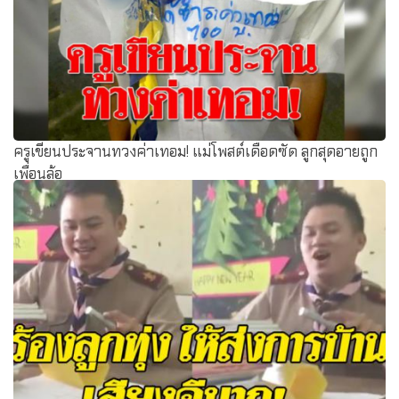
ครูเขียนประจานทวงค่าเทอม! แม่โพสต์เดือดซัด ลูกสุดอายถูก
เพื่อนล้อ