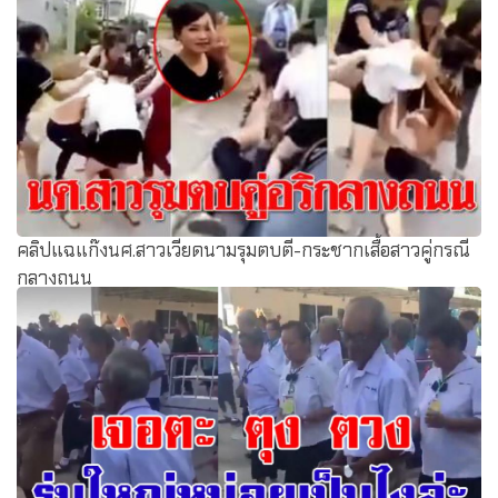
คลิปแฉแก๊งนศ.สาวเวียดนามรุมตบตี-กระชากเสื้อสาวคู่กรณี
กลางถนน