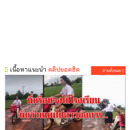
เนื้อหาแนะนำ
คลิปยอดฮิต
อ่านทั้งหมด