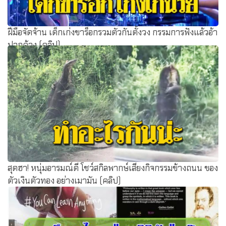
ฝีมือจัดจ้าน เด็กเก่งขาร็อกรวมตัวกันตั้งวง กรรมการฟังแล้วอ้า
ปากค้าง (คลิป)
สุดฮา! หนุ่มอารมณ์ดี โชว์สกิลพากษ์เสียงกิจกรรมข้างถนน ของ
ตัวเงินตัวทอง อย่างเมามัน (คลิป)