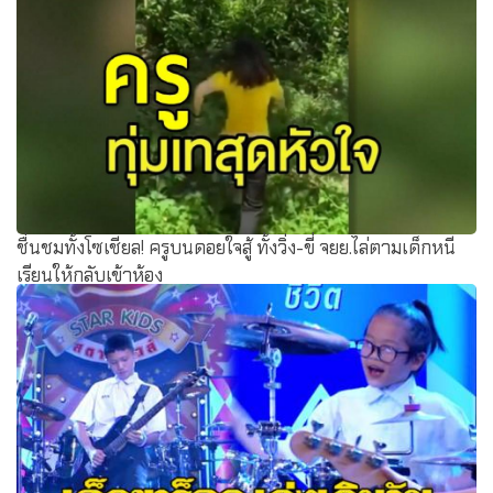
ชื่นชมทั้งโซเชียล! ครูบนดอยใจสู้ ทั้งวิ่ง-ขี่ จยย.ไล่ตามเด็กหนี
เรียนให้กลับเข้าห้อง