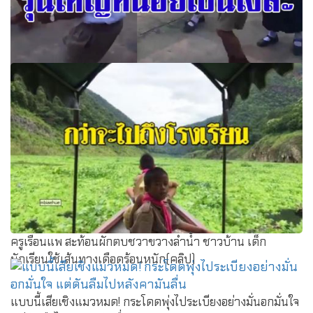
มาเจอตะ ตุง ตวง รุ่นใหญ่หน่อยเป็นไงล่ะ โรงเรียนไหนจะ ละนี่
มาดูกันเลยครับ
ครูเรือนแพ สะท้อนผักตบชวาขวางลำน้ำ ชาวบ้าน เด็ก
นักเรียนใช้เส้นทางเดือดร้อนหนัก(คลิป)
แบบนี้เสียเชิงแมวหมด! กระโดดพุ่งไประเบียงอย่างมั่นอกมั่นใจ