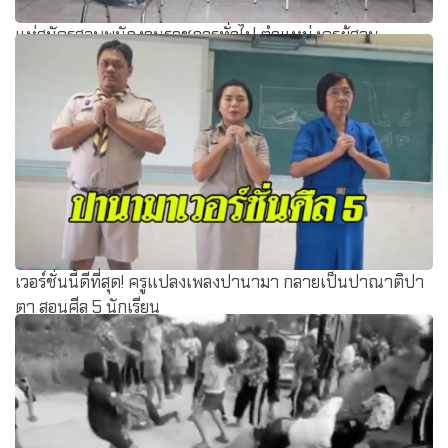
แห่สมัครสอบพนักงานราชการทั่วไป ตำแหน่งครูผู้สอน
สพป.บุรีรัมย์ เขต 1 วันแรก เกือบ 500 คน
เวอร์ชั่นนี้ดีที่สุด! ครูแปลงเพลงปานามา กลายเป็นปาณาติปา
ตา สอนศีล 5 นักเรียน