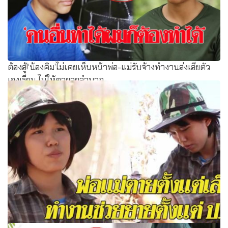
ต้องสู้!‘น้องคิม’ไม่เคยเห็นหน้าพ่อ-แม่รับจ้างทำงานส่งเสียตัว
เองเรียน ไม่ให้ตายายลำบาก