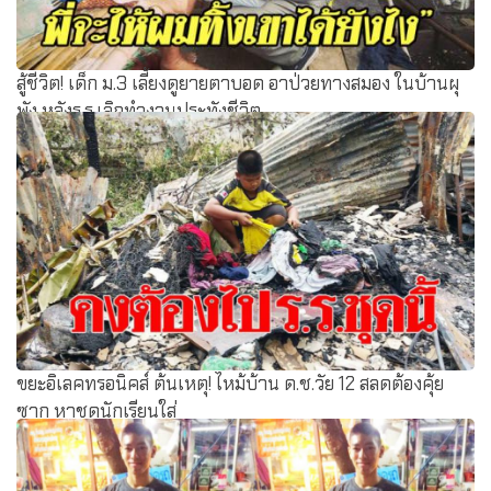
สู้ชีวิต! เด็ก ม.3 เลี้ยงดูยายตาบอด อาป่วยทางสมอง ในบ้านผุ
พัง หลังร.ร.เลิกทำงานประทังชีวิต
ขยะอิเลคทรอนิคส์ ต้นเหตุ! ไหม้บ้าน ด.ช.วัย 12 สลดต้องคุ้ย
ซาก หาชุดนักเรียนใส่