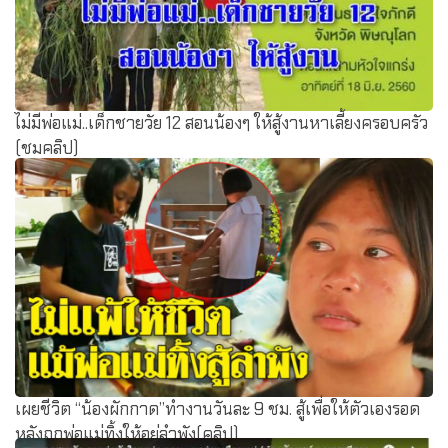
ไม่มีพ่อแม่..เด็กชายวัย 12 สอนน้องๆ ให้สู้งานหาเลี้ยงครอบครัว
(ชมคลิป)
เผยชีวิต “น้องผักกาด”ทำงานวันละ 9 ชม. สู้เพื่อให้ตัวเองรอด
หลังถูกพ่อแม่ทิ้งให้อยู่ลำพัง(คลิป)