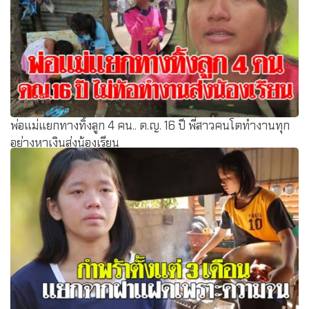
พ่อแม่แยกทางทิ้งลูก 4 คน.. ด.ญ. 16 ปี พี่สาวคนโตทำงานทุก
อย่างหาเงินส่งน้องเรียน