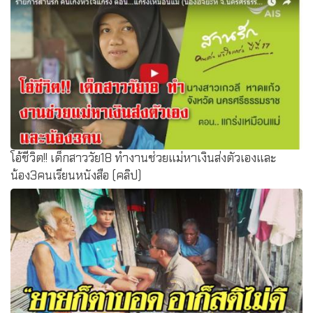
โอ้ชีวิต!! เด็กสาววัย18 ทำงานช่วยแม่หาเงินส่งตัวเองและ
น้อง3คนเรียนหนังสือ (คลิป)