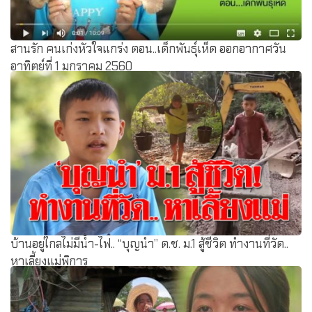
สานรัก คนเก่งหัวใจแกร่ง ตอน..เด็กพันธุ์เห็ด ออกอากาศวัน
อาทิตย์ที่ 1 มกราคม 2560
บ้านอยู่ไกลไม่มีน้ำ-ไฟ.. “บุญนำ” ด.ช. ม.1 สู้ชีวิต ทำงานที่วัด..
หาเลี้ยงแม่พิการ