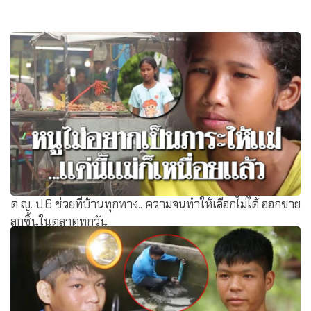
ด.ญ. ป.6 ช่วยที่บ้านทุกทาง.. ความจนทำให้เลือกไม่ได้ ออกขาย
ลูกชิ้นในตลาดทุกวัน