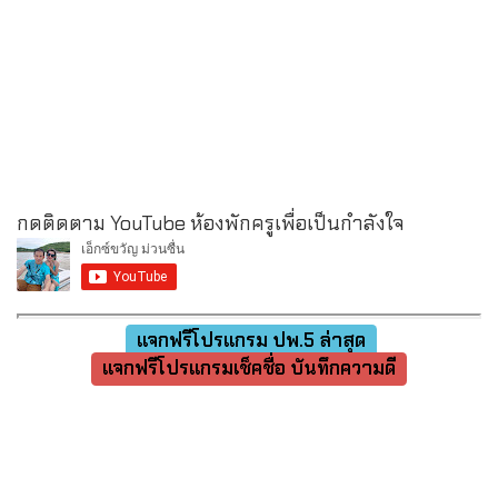
กดติดตาม YouTube ห้องพักครูเพื่อเป็นกำลังใจ
แจกฟรีโปรแกรม ปพ.5 ล่าสุด
แจกฟรีโปรแกรมเช็คชื่อ บันทึกความดี