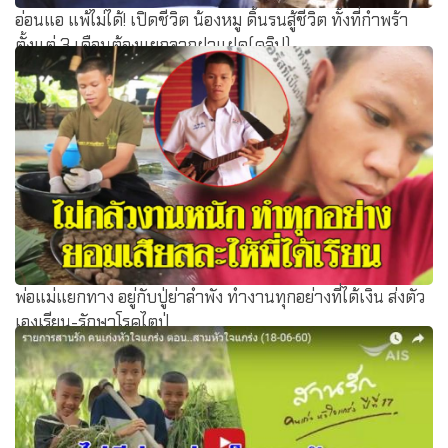
อ่อนแอ แพ้ไม่ได้! เปิดชีวิต น้องหมู ดิ้นรนสู้ชีวิต ทั้งที่กำพร้า
ตั้งแต่ 3 เดือนต้องแยกจากฝาแฝด(คลิป)
พ่อแม่แยกทาง อยู่กับปู่ย่าลำพัง ทำงานทุกอย่างที่ได้เงิน ส่งตัว
เองเรียน-รักษาโรคไตปู่