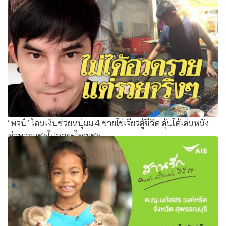
“พจน์” โอนเงินช่วยหนุ่มม.4 ขายไข่เจียวสู้ชีวิต ลุ้นได้เล่นหนัง
ด่าพวกแซะไปหาอะไรอมซะ