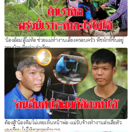
‘น้องอ้อม’สู้ไม่ท้อ ช่วยแม่ทำงานเลี้ยงครอบครัว พืชผักที่ขึ้นอยู่
รอบบ้านคือค่าเล่าเรียน
ต้องสู้!‘น้องคิม’ไม่เคยเห็นหน้าพ่อ-แม่รับจ้างทำงานส่งเสียตัว
เองเรียน ไม่ให้ตายายลำบาก