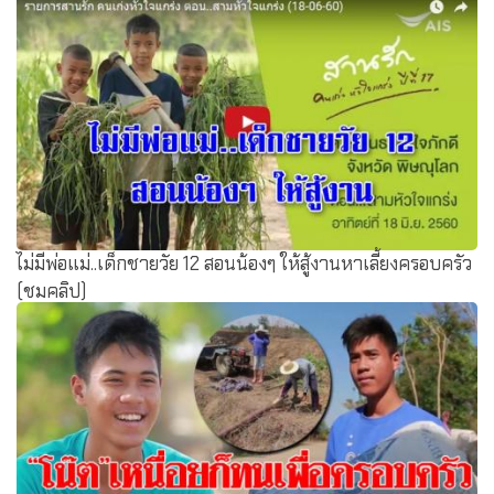
ไม่มีพ่อแม่..เด็กชายวัย 12 สอนน้องๆ ให้สู้งานหาเลี้ยงครอบครัว
(ชมคลิป)