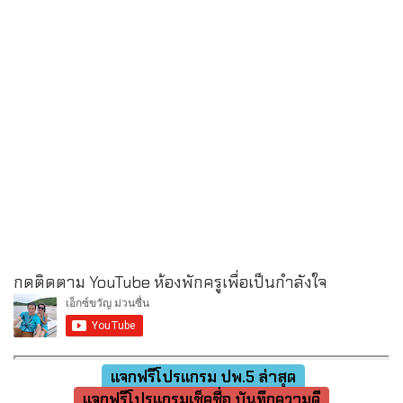
กดติดตาม YouTube ห้องพักครูเพื่อเป็นกำลังใจ
แจกฟรีโปรแกรม ปพ.5 ล่าสุด
แจกฟรีโปรแกรมเช็คชื่อ บันทึกความดี