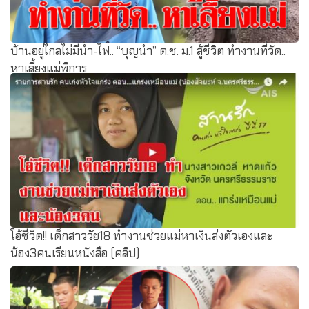
บ้านอยู่ไกลไม่มีน้ำ-ไฟ.. “บุญนำ” ด.ช. ม.1 สู้ชีวิต ทำงานที่วัด..
หาเลี้ยงแม่พิการ
โอ้ชีวิต!! เด็กสาววัย18 ทำงานช่วยแม่หาเงินส่งตัวเองและ
น้อง3คนเรียนหนังสือ (คลิป)