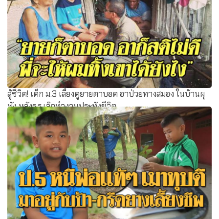
สู้ชีวิต! เด็ก ม.3 เลี้ยงดูยายตาบอด อาป่วยทางสมอง ในบ้านผุ
พัง หลังร.ร.เลิกทำงานประทังชีวิต