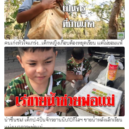
คนเก่งหัวใจแกร่ง…เด็กหญิงเกือบต้องหยุดเรียน แต่ไม่ยอมแพ้
โชคชะตา (ชมคลิป)
น่าชื่นชม! เด็กป.4ปั่นจักรยานนับ10กิโลฯ ขายน้ำหลังเลิกเรียน
แบ่งเบาภาระพ่อแม่