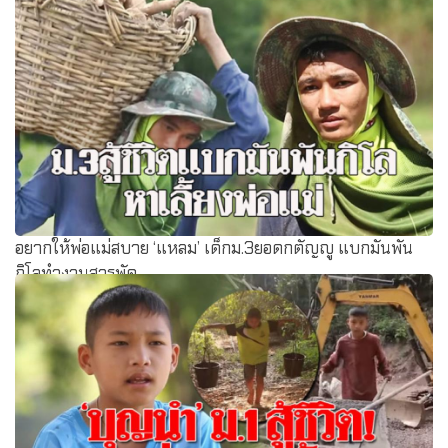
อยากให้พ่อแม่สบาย ‘แหลม’ เด็กม.3ยอดกตัญญู แบกมันพัน
กิโลทำงานสารพัด ...