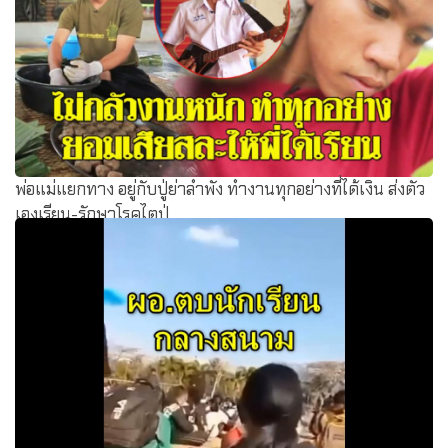
พ่อแม่แยกทาง อยู่กับปู่ย่าลำพัง ทำงานทุกอย่างที่ได้เงิน ส่งตัว
เองเรียน-รักษาโรคไตปู่