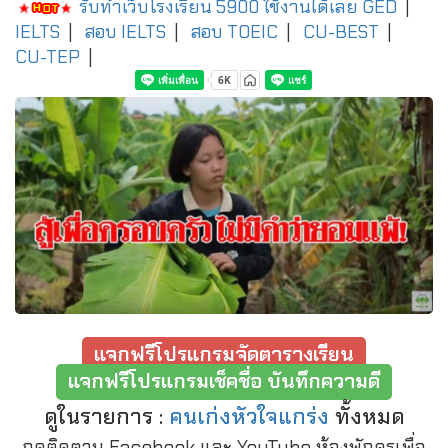
รับทำเว็บโรงเรียน 5900 ใช้งานได้เลย
GED
|
IELTS
|
สอบ IELTS
|
สอบ TOEIC
|
CU-BEST
|
CU-TEP
|
แจกฟรีโปรแกรมจัดตารางเรียน
แจกฟรีโปรแกรมเช็คชื่อ บันทึกความดี
ดูในรายการ :
คนเก่งหัวใจแกร่ง
ทั้งหมด
กดติดตาม Facebook และ YouTube ห้องพักครูเพื่อ