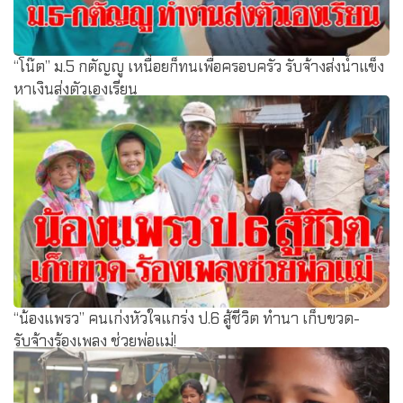
“โน๊ต” ม.5 กตัญญู เหนื่อยก็ทนเพื่อครอบครัว รับจ้างส่งน้ำแข็ง
หาเงินส่งตัวเองเรียน
“น้องแพรว” คนเก่งหัวใจแกร่ง ป.6 สู้ชีวิต ทำนา เก็บขวด-
รับจ้างร้องเพลง ช่วยพ่อแม่!