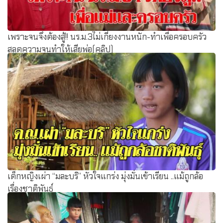
เพราะจนจึงต้องสู้!! นร.ม.3ไม่เกี่ยงงานหนัก-ทำเพื่อครอบครัว
สลดความจนทำให้เสียพ่อ(คลิป)
เด็กหญิงเผ่า “มละบริ” หัวใจแกร่ง มุ่งมั่นเข้าเรียน ..แม้ถูกล้อ
เรื่องชาติพันธุ์