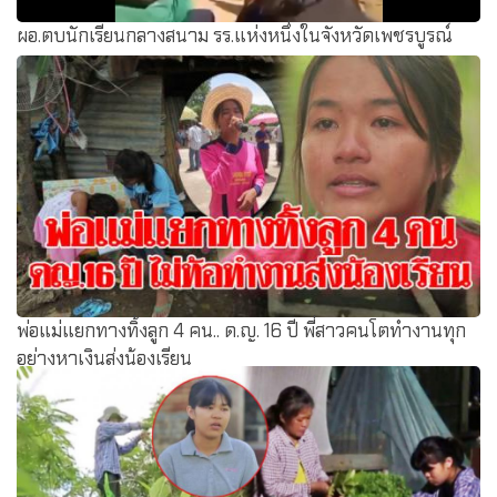
ผอ.ตบนักเรียนกลางสนาม รร.แห่งหนึ่งในจังหวัดเพชรบูรณ์
พ่อแม่แยกทางทิ้งลูก 4 คน.. ด.ญ. 16 ปี พี่สาวคนโตทำงานทุก
อย่างหาเงินส่งน้องเรียน