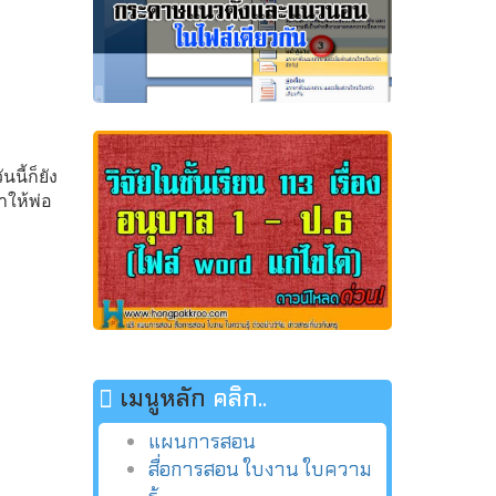
นี้ก็ยัง
ำให้พ่อ
เมนูหลัก
คลิก..
แผนการสอน
สื่อการสอน ใบงาน ใบความ