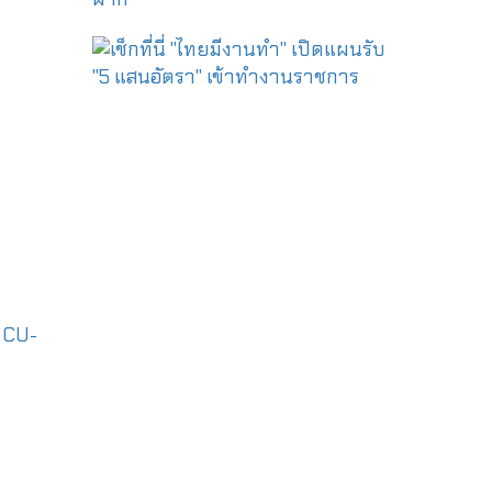
|
CU-