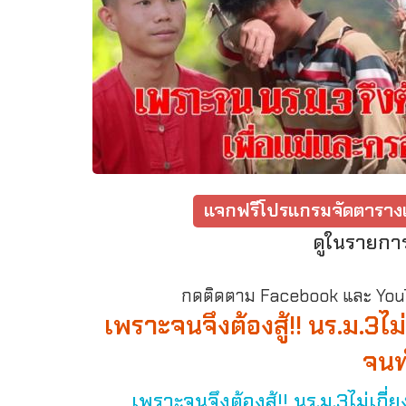
แจกฟรีโปรแกรมจัดตารางเ
ดูในรายกา
กดติดตาม Facebook และ YouTu
เพราะจนจึงต้องสู้!! นร.ม.3
จนท
เพราะจนจึงต้องสู้!! นร.ม.3ไม่เ