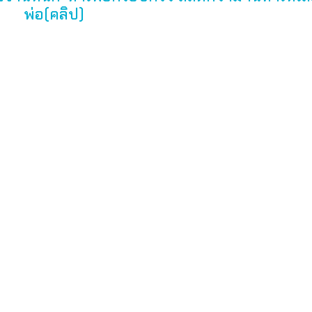
พ่อ(คลิป)