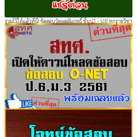
รวมไว้ให้แล้วที่นี่! ข้อสอบวัดผลสัมฤทธิ์ ชั้นป.1 - ป.6 ทุกรายวิชา
(เอกสารไฟล์ word แก้ไขได้)
สทศ.เปิดให้ดาวน์โหลดข้อสอบ O-NET ป.6+ม.3 ปีการศึกษา
2561 พร้อมเฉลยแล้ว