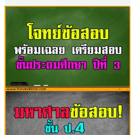
โหลดฟรีแนวข้อสอบ NT, O-NET ป.3 ,ป.6 , ม.3, ม.6 พร้อมเฉลย
ดีมากๆๆ
โจทย์ข้อสอบ พร้อมเฉลย มาตรฐานชั้น ป.3 เตรียมสอบชั้น
ประถมศึกษา