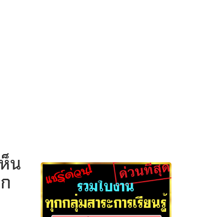
ห็น
ิก