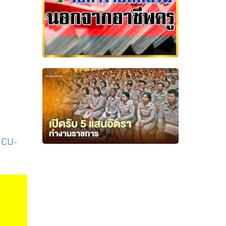
|
CU-