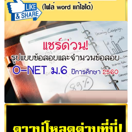
รวมคลั้งข้อสอบมาตรฐาน พร้อมเฉลย เยอะมากๆ ชั้น ป.2 (ไฟล์
word แก้ไขได้)
แชร์ด่วน! รูปแบบข้อสอบ และจํานวนข้อสอบO-NET ม. 6 ปี
การศึกษา 2560