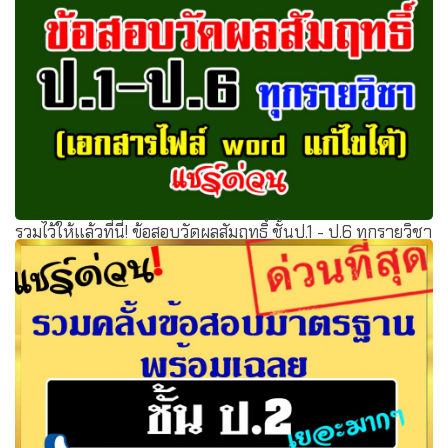
สทศ.เปิดให้ดาวน์โหลดข้อสอบ O-NET ป.6+ม.3 ปีการศึกษา
2561 พร้อมเฉลยแล้ว
รวมไว้ให้แล้วที่นี่! ข้อสอบวัดผลสัมฤทธิ์ ชั้นป.1 - ป.6 ทุกรายวิชา
(เอกสารไฟล์ word แก้ไขได้)