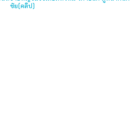
ชัย(คลิป)