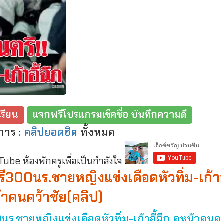
รียน
แจกฟรีโปรแกรมเช็คชื่อ บันทึกความดี
การ :
คลิปยอดฮิต
ทั้งหมด
be ห้องพักครูเพื่อเป็นกำลังใจ
นตรี300นร.ชายหญิงแข่งเดือดหัวทิ่ม-เก้าอ
้าคนคว้าชัย(คลิป)
00นร.ชายหญิงแข่งเดือดหัวทิ่ม-เก้าอี้ฉีก ดูหน้าคนค