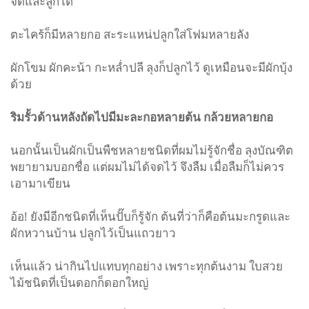
จัดและลูกโต
ตะไคร้ก็มีหลายกอ สะระแหน่ปลูกใส่โฟมหลายลัง
ผักโขม ผักคะน้า กะหล่ำปลี ลุงก็ปลูกไว้ ดูเหมือนจะมีผักบุ้ง
ด้วย
ริมรั้วด้านหลังถัดไปมีมะละกอหลายต้น
กล้วยหลายกอ
นอกนั้นเป็นผักเป็นพืชหลายชนิดที่ผมไม่รู้จักชื่อ ลุงบัณฑิต
พยายามบอกชื่อ แต่ผมไม่ได้จดไว้ จึงลืม เมื่อลืมก็ไม่ควร
เอามาเขียน
อ้อ
!
ยังมีอีกชนิดที่เห็นปั๊บก็รู้จัก ต้นที่ว่าก็คือต้นมะกรูดและ
ผักหวานบ้าน ปลูกไว้เป็นแถวยาว
เห็นแล้ว น่ากินไปแทบทุกอย่าง เพราะทุกต้นงาม ใบสวย
ไม้ชนิดที่เป็นดอกก็ดอกใหญ่