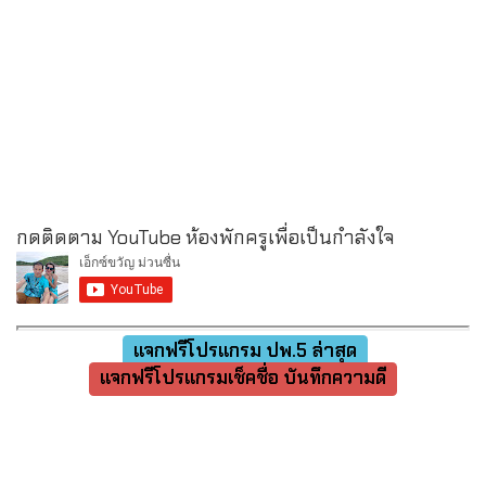
กดติดตาม YouTube ห้องพักครูเพื่อเป็นกำลังใจ
แจกฟรีโปรแกรม ปพ.5 ล่าสุด
แจกฟรีโปรแกรมเช็คชื่อ บันทึกความดี