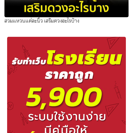
สวมแหวนแต่ละนิ้ว เสริมดวงอะไรบ้าง