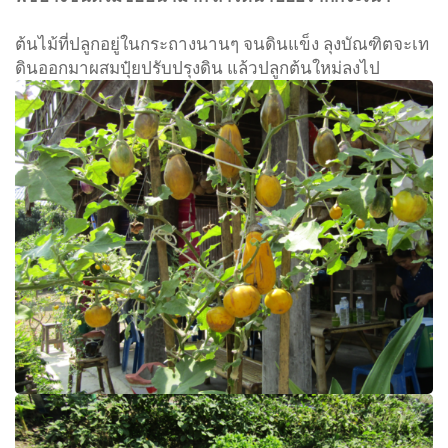
ต้นไม้ที่ปลูกอยู่ในกระถางนานๆ จนดินแข็ง ลุงบัณฑิตจะเท
ดินออกมาผสมปุ๋ยปรับปรุงดิน แล้วปลูกต้นใหม่ลงไป