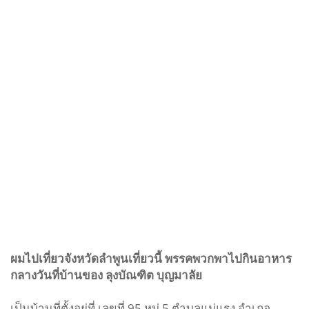
ผม
ไปเที่ยวจังหวัดลำพูนเที่ยวนี้
พรรคพวกพาไปกินอาหาร
กลางวันที่บ้านของ
ลุงบัณฑิต
บุญมาลัย
เป็นบ้านที่ตั้งอยู่ที่
เลขที่ 95
หมู่
5
ตำบลแม่แรง อำเภอ