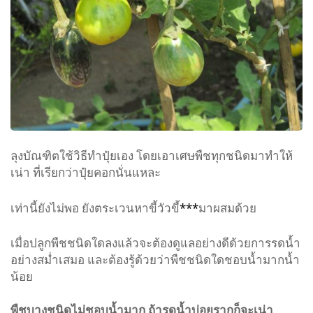
ลุงบัณฑิตใช้วิธีทำปุ๋ยเอง โดยเอาเศษพืชทุกชนิดมาทำให้
เน่า ที่เรียกว่าปุ๋ยคอกนั่นแหละ
เท่านี้ยังไม่พอ ยังตระเวนหาขี้วัวขี้
***
มาผสมด้วย
เมื่อปลูกพืชชนิดใดลงแล้วจะต้องดูแลอย่างดีด้วยการรดน้ำ
อย่างสม่ำเสมอ และต้องรู้ด้วยว่าพืชชนิดใดชอบน้ำมากน้ำ
น้อย
พืชบางชนิดไม่ชอบน้ำมาก ถ้ารดน้ำบ่อยรากก็จะเน่า