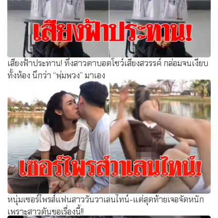
เสียงฟ้าประทาน! ทึ่งสาวตาบอดโชว์เสียงสวรรค์ กล่อมจนเงียบ
ทั้งห้อง นึกว่า “พุ่มพวง” มาเอง
หนุ่มเซอร์ไพรส์แฟนสาววันวาเลนไทน์-แต่สุดท้ายเจอจัดหนัก
เพราะสาวดันขอเรื่องนี้!!