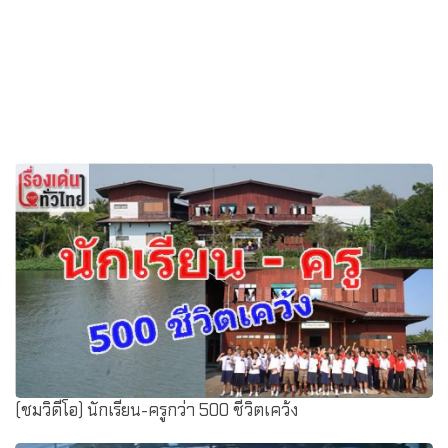
(ชมวิดีโอ) นักเรียน-ครูกว่า 500 ชีวิตเคว้ง