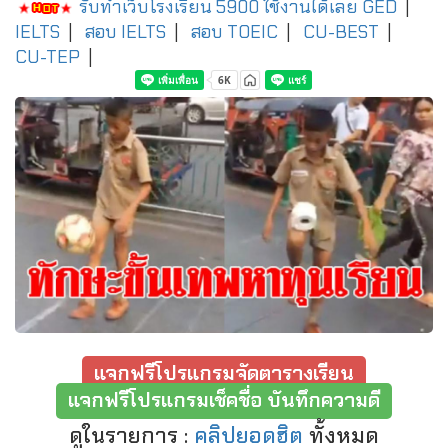
รับทำเว็บโรงเรียน 5900 ใช้งานได้เลย
GED
|
IELTS
|
สอบ IELTS
|
สอบ TOEIC
|
CU-BEST
|
CU-TEP
|
แจกฟรีโปรแกรมจัดตารางเรียน
แจกฟรีโปรแกรมเช็คชื่อ บันทึกความดี
ดูในรายการ :
คลิปยอดฮิต
ทั้งหมด