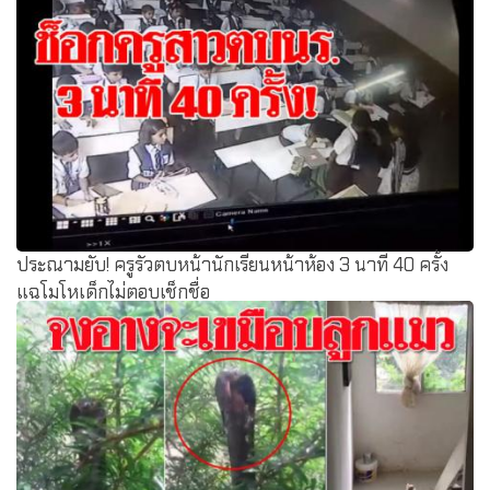
ประณามยับ! ครูรัวตบหน้านักเรียนหน้าห้อง 3 นาที 40 ครั้ง
แฉโมโหเด็กไม่ตอบเช็กชื่อ