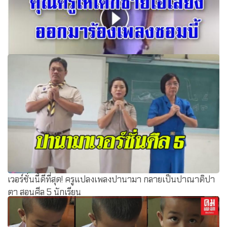
วิชาภาษาอังกฤษ...คุณครูให้เด็กชายโอเลี้ยงออกมาร้องเพลง
ซอมบี้(ตาอั่มว่าน้องโอเลี้ยงคงฟังมาผิดเพลง)
เวอร์ชั่นนี้ดีที่สุด! ครูแปลงเพลงปานามา กลายเป็นปาณาติปา
ตา สอนศีล 5 นักเรียน