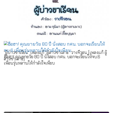
"ผู้บ่าวขาเรียน" เพลงแก้ "ผู้สาวขาเลาะ" วางจีวอน [เพลงแก้ ผู้
ฮือฮา! คุณยายวัย 80 ปี นั่งสอบ กศน. บอกจะเรียนให้จบ.6
สาวขาเลาะ]
เพื่อนรุ่นหลานให้กำลังใจเพียบ