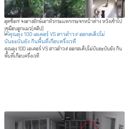
สุดช็อก! จงอางยักษ์เอาหัวกระแทกกระจกหน้าต่าง หวังเข้าไป
เขมือบลูกแมว(คลิป)
คุณลุง 100 เอเคอร์ VS สาวลำวง! ออกสเต็ปไม่บันยะบันยัง กิน
พื้นที่เกือบครึ่งเวที