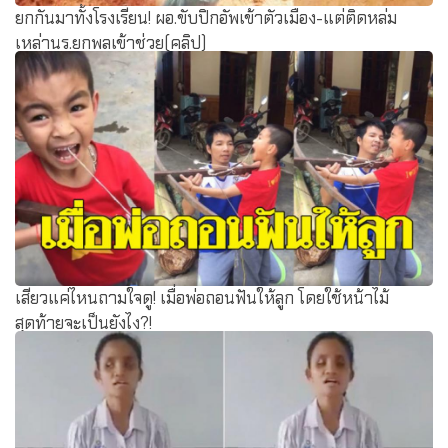
ยกกันมาทั้งโรงเรียน! ผอ.ขับปิกอัพเข้าตัวเมือง-แต่ติดหล่ม
เหล่านร.ยกพลเข้าช่วย(คลิป)
เสียวแค่ไหนถามใจดู! เมื่อพ่อถอนฟันให้ลูก โดยใช้หน้าไม้
สุดท้ายจะเป็นยังไง?!