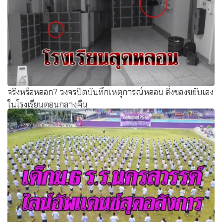
จริงหรือหลอก? วงจรปิดบันทึกเหตุการณ์หลอน สิ่งของขยับเอง
ในโรงเรียนตอนกลางคืน