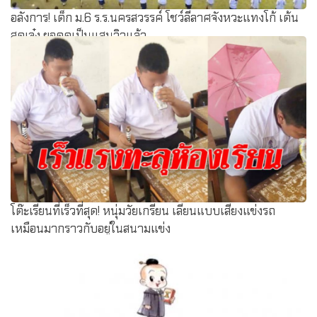
อลังการ! เด็ก ม.6 ร.ร.นครสวรรค์ โชว์ลีลาศจังหวะแทงโก้ เต้น
สุดเจ๋ง ยอดดูเป็นแสนวิวแล้ว
โต๊ะเรียนที่เร็วที่สุด! หนุ่มวัยเกรียน เลียนแบบเสียงแข่งรถ
เหมือนมากราวกับอยู่ในสนามแข่ง