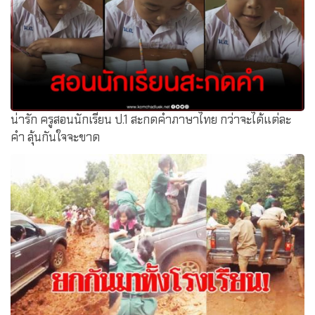
น่ารัก ครูสอนนักเรียน ป.1 สะกดคำภาษาไทย กว่าจะได้แต่ละ
คำ ลุ้นกันใจจะขาด