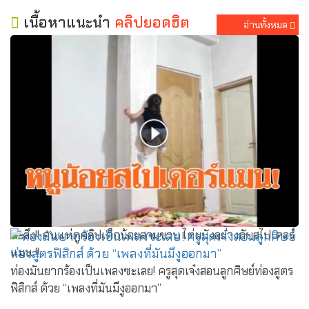
เนื้อหาแนะนำ
คลิปยอดฮิต
อ่านทั้งหมด
ตะลึง!! คนแห่ดูคลิปเด็กน้อยสามขวบ ไต่ผนังอย่างกับสไปเดอร์
แมน !!
ท่องมันยากร้องเป็นเพลงซะเลย! ครูสุดเจ๋งสอนลูกศิษย์ท่องสูตร
ฟิสิกส์ ด้วย “เพลงที่มันมีงูออกมา”