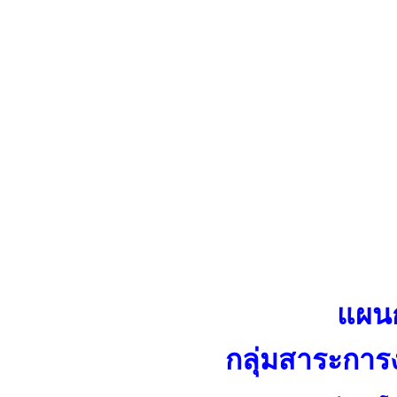
แผน
กลุ่มสาระกา