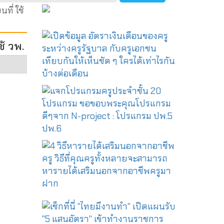
ี่ ใช้
้ วพ.