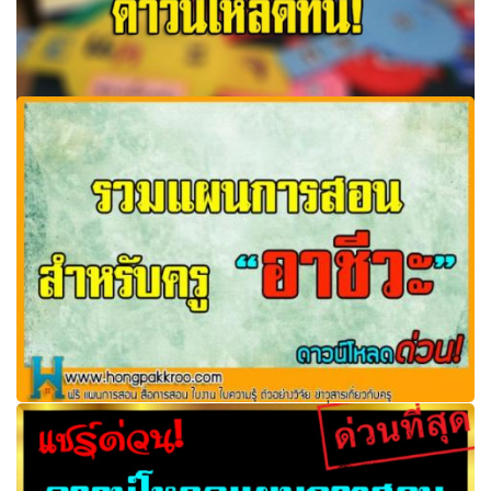
แผนการสอน ป.1- ป.6 ทุกรายวิชา 8 กลุ่มสาระการเรียนรู้ จาก
สำนักพิมพ์ อจท. ดาวน์โหลดที่นี่!
รวมแผนการสอนสำหรับครู อาชีะ แจกฟรีที่ ห้องพักครูดอต
คอม