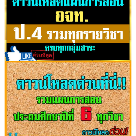
รวมแผนการสอน อจท. รวมทุกวิชา ชั้นป.4 ดาวน์โหลดด่วน!