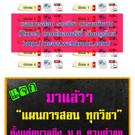
แผนการสอน ภาษาอังกฤษ ระดับชั้น ป.1-6 โดยสำนักพิมพ์
สกสค.
แผนการสอน รายวิชา ตารางทำงาน (Excel) ดาวน์โหลดฟรี