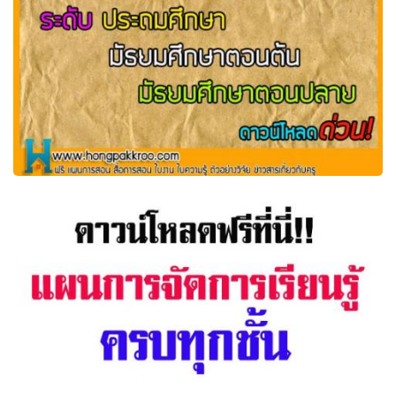
แจกแผนการสอน ประถมศึกษา มัธยมศึกษาตอนต้น
มัธยมศึกษาตอนปลาย