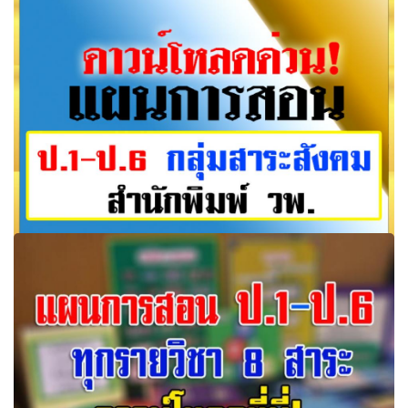
เยอะมากๆๆ
แผนการสอนของ วพ. กลุ่มสาระสังคม วพ ป.1-ม.6