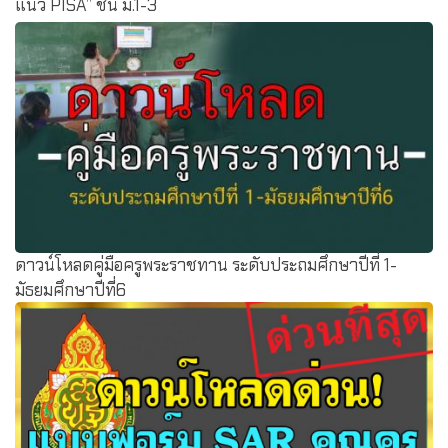
แนว PISA” ชั้น ม.1-3
ดาวน์โหลดคู่มือครูพระราชทาน ระดับประถมศึกษาปีที่ 1-
มัธยมศึกษาปีที่6