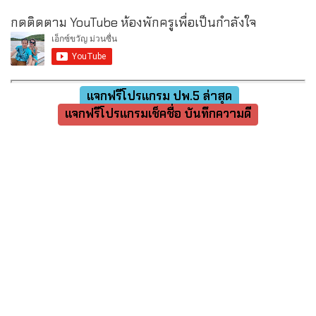
กดติดตาม YouTube ห้องพักครูเพื่อเป็นกำลังใจ
แจกฟรีโปรแกรม ปพ.5 ล่าสุด
แจกฟรีโปรแกรมเช็คชื่อ บันทึกความดี