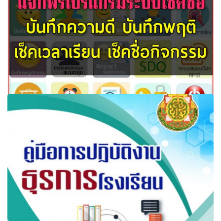
แจกฟรีโปรแกรมระบบเช็คชื่อ ออนไลน์ บันทึกความดี บันทึก
พฤติกรรม