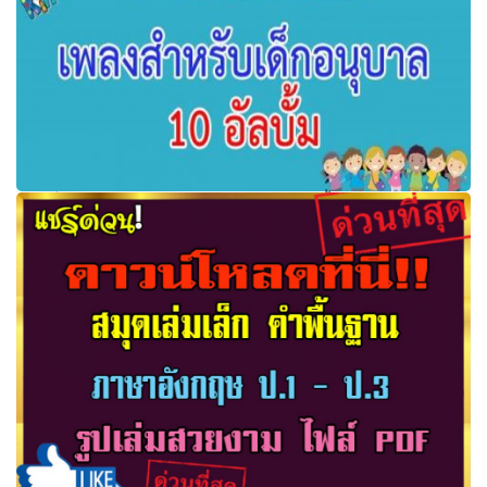
ดาวน์โหลดเพลงสำหรับเด็กอนุบาล 10 อัลบั้ม ชุด กายบริหาร