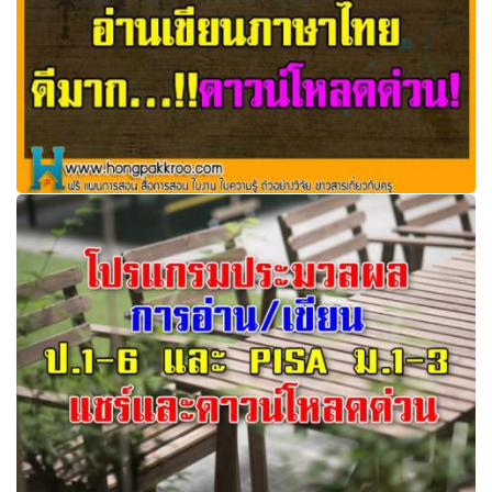
รวมนวัตกรรม อ่านเขียนภาษาไทย ดีมาก…!!ดาวน์โหลดด่วน!