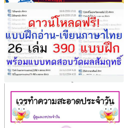
ดาวน์โหลดที่นี่ สมุดเล่มเล็ก คำพื้นฐาน ภาษาอังกฤษ ป.1 - ป.3
รูปเล่มสวยงาม ไฟล์ PDF
แบบฝึกอ่าน-เขียนภาษาไทย ระดับชั้น ป.1-ป.6