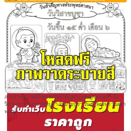
เพลงในหนังสือเรียนภาษาพาที 30 เพลง ดาวน์โหลดฟรี
ภาพวาดระบายสีกิจกรรมวันสำคัญทางพระพุทธศาสนา วัน
วิสาขบูชา วันอาสาฬหบูชา วันมาฆบูชา วันเข้าพรรษา วันออก
พรรษา