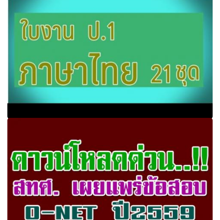
รวมใบงานวิชาภาษาไทย ป.1 21+6 ชุด ไฟล PDF (ดาวน์โหลด
ฟรี)