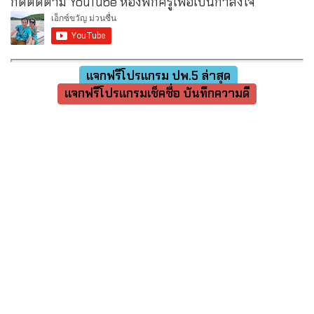
กดติดตาม YouTube ห้องพักครูเพื่อเป็นกำลังใจ
แจกฟรีโปรแกรม ปพ.5 ล่าสุด
แจกฟรีโปรแกรมเช็คชื่อ บันทึกความดี