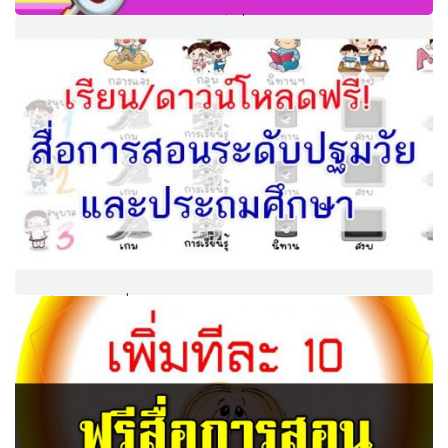
แบบฝึกเสริมทักษะคณิตศาสตร์ เรื่อง อสมการ ผลงานครูอรอุ
มา วรานุสาสน์
ดาวน์โหลดฟรี! สื่อการสอน ระดับปฐมวัย และประถมศึกษา ทุก
กลุ่มสาระการเรียนรู้