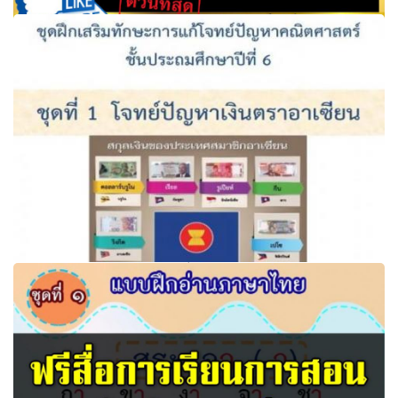
แบบฝึกอ่าน-เขียนภาษาไทย ป.1-ป.6 รวม 26 เล่ม มากกว่า
390 แบบฝึก พร้อมแบบทดสอบวัดผลสัมฤทธิ์
ชุดฝึกเสริมทักษะการแก้โจทย์ปัญหาอาเซียนศึกษา