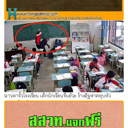
ดาวน์โหลด การสอนอ่านเขียนแบบแจกลูกสะกดคำ
ฉาวคารั้วโรงเรียน เด็กนักเรียนจีนยัวะ ง้างอิฐฟาดทุบหัว
อาจารย์คาห้อง