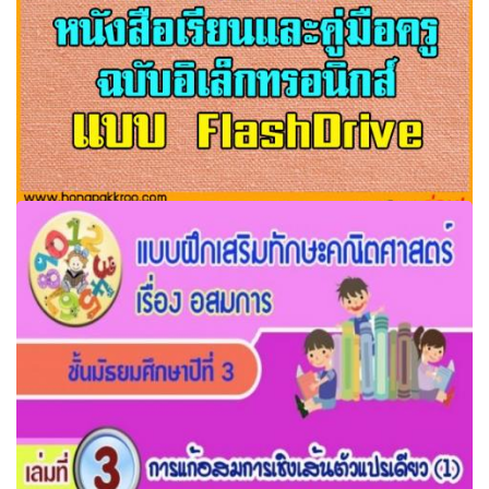
สสวท.แจกฟรีหนังสือเรียนและคู่มือครูฉบับอิเล็กทรอนิกส์ แบบ
FlashDrive