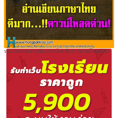
รวมนวัตกรรม อ่านเขียนภาษาไทย ดีมาก…!!ดาวน์โหลดด่วน!