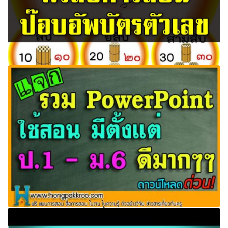
ฟรีสื่อการเรียนการสอน การนับเพิ่มทีละสิบ ป๊อบอัพลูกบอลบัตร
ตัวเลขเรียนรู้การนับเพิ่มทีละสิบ
รวม PowerPoint ใช้สอน มีตั้งแต่ ป.1 - ม.6 ดีมากๆๆ
ดาวน์โหลดด่วน!