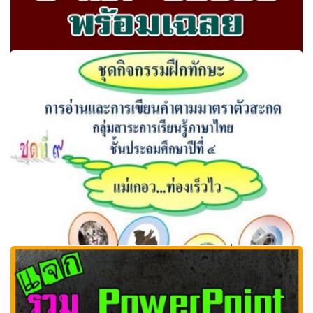
สทศ. เผยแพร่ข้อสอบ O-NET ปีการศึกษา 2559 พร้อมเฉลย
รีบโหลดเลย!
ชุดกิจกรรมฝึกทักษะ เรื่อง แม่เกอว...ท่องเร็วไว ที่ห้องพักครูดอต
คอม