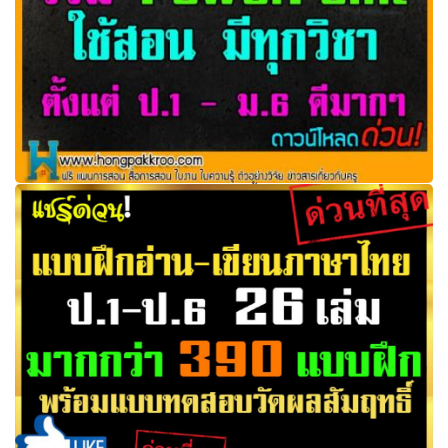
รวม PowerPoint ใช้สอน มีทุกวิชาตั้งแต่ ป.1 - ม.6 ดีมากๆๆ
ดาวน์โหลดด่วน!