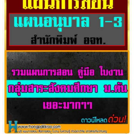
แจกแล้ว! แผนอนุบาล 1-3 สำนักพิมพ์ อจท. คุณครูดาวน์โหลด
ด่วน!!!