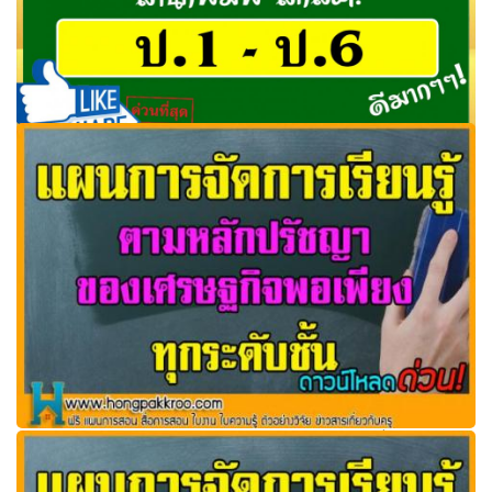
แผนการสอนสุขศึกษาและพละ สำนักพิมพ์ สกสค. ระดับชั้น
ป.1-6 ดาวน์โหลดด่วน!
แผนการสอน ตามหลักปรัชญาของเศรษฐกิจพอเพียงทุกระดับ
ชั้น (แก้ไขได้)