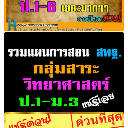
รวมแผนการสอน คู่มือ ใบงาน กลุ่มสาระวิชาสุขศึกษาและ
พลศึกษา ป.1-6 ดีมากๆ
รวมแผนการสอนของ สพฐ.‎ กลุ่มสาระวิทยาศาสตร์ ระดับชั้น