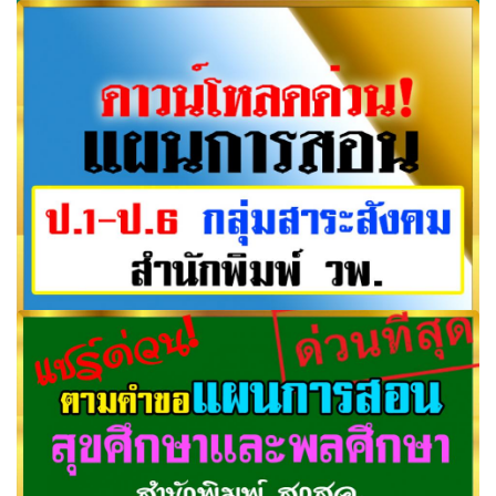
รวมแผนการสอนของ สพฐ.‎ กลุ่มสาระภาษาต่างประเทศ ระดับ
ชั้น ป.1-ม.2 ดาวน์โหลด่วน! ช่วยกันแชร์
แผนการสอนของ วพ. กลุ่มสาระสังคม วพ ป.1-ม.6