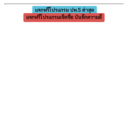
แจกฟรีโปรแกรม ปพ.5 ล่าสุด
แจกฟรีโปรแกรมเช็คชื่อ บันทึกความดี