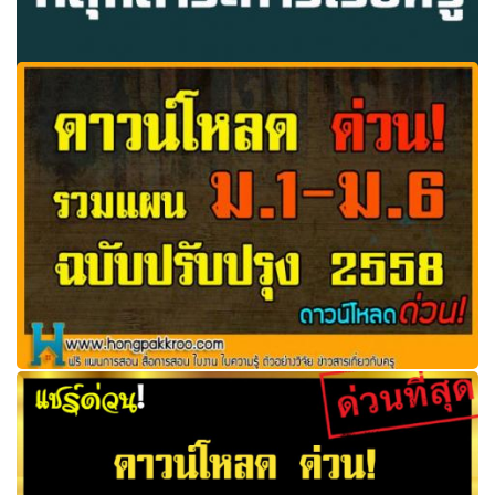
แผนการสอนรายวิชา 8 กลุ่มสาระการเรียนรู้ เยอะมากๆๆ
รวมแผนการสอน (หลักสูตร ม.1-ม.6 ทุกวิชา ปรับปรุ่ง 2558)