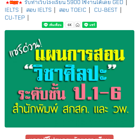
รับทำเว็บโรงเรียน 5900 ใช้งานได้เลย
GED
|
IELTS
|
สอบ IELTS
|
สอบ TOEIC
|
CU-BEST
|
CU-TEP
|