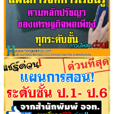
แผนการสอน ตามหลักปรัชญาของเศรษฐกิจพอเพียงทุกระดับ
ชั้น (แก้ไขได้)